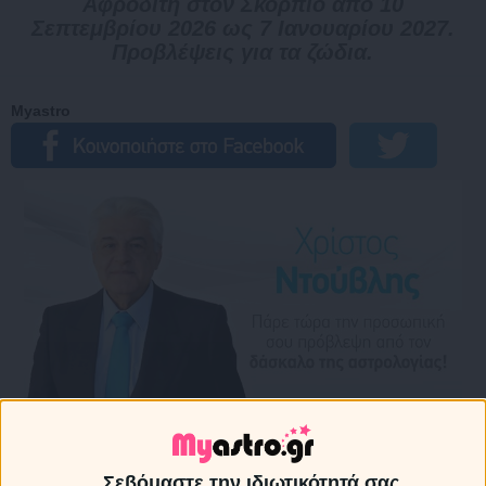
Αφροδίτη στον Σκορπιό από 10
Σεπτεμβρίου 2026 ως 7 Ιανουαρίου 2027.
Προβλέψεις για τα ζώδια.
Myastro
Σεβόμαστε την ιδιωτικότητά σας