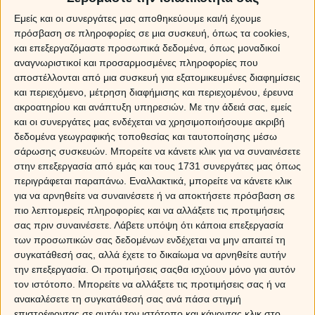
Εμείς και οι συνεργάτες μας αποθηκεύουμε και/ή έχουμε
πρόσβαση σε πληροφορίες σε μια συσκευή, όπως τα cookies,
και επεξεργαζόμαστε προσωπικά δεδομένα, όπως μοναδικοί
αναγνωριστικοί και προσαρμοσμένες πληροφορίες που
αποστέλλονται από μια συσκευή για εξατομικευμένες διαφημίσεις
και περιεχόμενο, μέτρηση διαφήμισης και περιεχομένου, έρευνα
ακροατηρίου και ανάπτυξη υπηρεσιών.
Με την άδειά σας, εμείς
και οι συνεργάτες μας ενδέχεται να χρησιμοποιήσουμε ακριβή
δεδομένα γεωγραφικής τοποθεσίας και ταυτοποίησης μέσω
σάρωσης συσκευών. Μπορείτε να κάνετε κλικ για να συναινέσετε
στην επεξεργασία από εμάς και τους 1731 συνεργάτες μας όπως
ΝΑΙ, ΜΙΛΑΜΕ ΓΙΑ ΠΑΘΟΣ, ΕΡΩΤΑ ΚΑΙ
περιγράφεται παραπάνω. Εναλλακτικά, μπορείτε να κάνετε κλικ
ΑΓΑΠΗ ΜΑΖΙ! ΓΙΑΤΙ ΤΩΡΑ ΑΝΟΙΓΕΙ ΤΟ
για να αρνηθείτε να συναινέσετε ή να αποκτήσετε πρόσβαση σε
ΠΙΟ ΤΥΧΕΡΟ ΚΕΦΑΛΑΙΟ ΜΕ ΑΥΤΟΝ/Η
πιο λεπτομερείς πληροφορίες και να αλλάξετε τις προτιμήσεις
ΠΟΥ ΘΕΣ ΠΟΛΥ! ΜΑΘΕ ΤΑ ΟΛΑ ΑΠΟ
σας πριν συναινέσετε.
Λάβετε υπόψη ότι κάποια επεξεργασία
ΤΗΝ ΑΞΙΟΘΕΑ ΜΕ 1+1 SMS ΔΩΡΟ!
των προσωπικών σας δεδομένων ενδέχεται να μην απαιτεί τη
συγκατάθεσή σας, αλλά έχετε το δικαίωμα να αρνηθείτε αυτήν
την επεξεργασία. Οι προτιμήσεις σαςθα ισχύουν μόνο για αυτόν
Τα ζώδια την Πέμπτη 06/08/2026
τον ιστότοπο. Μπορείτε να αλλάξετε τις προτιμήσεις σας ή να
ανακαλέσετε τη συγκατάθεσή σας ανά πάσα στιγμή
ΔΩΡΕΑΝ πρόβλεψη από τον Χρίστο Ντούβλη για την
επιστρέφοντας σε αυτόν τον ιστότοπο και κάνοντας κλικ στο