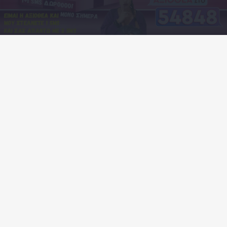
Ότι Παίζει
Ετοιμάζω ταξίδι... Οι προορισμοί
για τα 12 ζώδια.
Ζώδια και Ταξίδια: Με ποια ζώδια
μπορείς να ταξιδέψεις το φετινό
καλοκαίρι;
Τα 12 ζώδια και οι καλοκαιρινές
τους διακοπές!