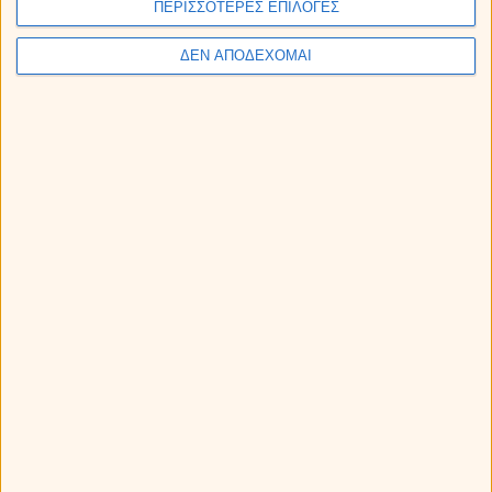
ΠΕΡΙΣΣΟΤΕΡΕΣ ΕΠΙΛΟΓΕΣ
ΔΕΝ ΑΠΟΔΕΧΟΜΑΙ
Εβδομαδιαίες αστρολογικές προβλέψεις από 10
ως 16/8/2026, από την Μαρία.