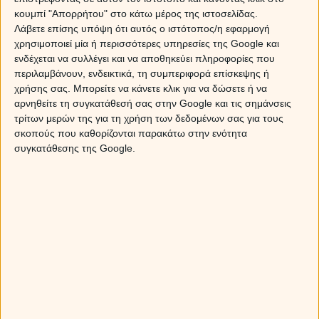
έκλειψη Ηλίου στον Λέοντα!
κουμπί "Απορρήτου" στο κάτω μέρος της ιστοσελίδας.
Λάβετε επίσης υπόψη ότι αυτός ο ιστότοπος/η εφαρμογή
χρησιμοποιεί μία ή περισσότερες υπηρεσίες της Google και
ενδέχεται να συλλέγει και να αποθηκεύει πληροφορίες που
περιλαμβάνουν, ενδεικτικά, τη συμπεριφορά επίσκεψης ή
χρήσης σας. Μπορείτε να κάνετε κλικ για να δώσετε ή να
αρνηθείτε τη συγκατάθεσή σας στην Google και τις σημάνσεις
τρίτων μερών της για τη χρήση των δεδομένων σας για τους
σκοπούς που καθορίζονται παρακάτω στην ενότητα
συγκατάθεσης της Google.
Άρης στον Καρκίνο από τις 11 Αυγούστου ως 28
Σεπτεμβρίου 2026. Προβλέψεις για τα ζώδια.
Η Αφροδίτη σε τρίγωνο με τον Πλούτωνα: Πως θα
επηρεάσει το ζώδιό σου;