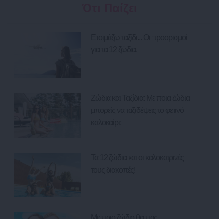
Ότι Παίζει
Ετοιμάζω ταξίδι... Οι προορισμοί
για τα 12 ζώδια.
Ζώδια και Ταξίδια: Με ποια ζώδια
μπορείς να ταξιδέψεις το φετινό
καλοκαίρι;
Τα 12 ζώδια και οι καλοκαιρινές
τους διακοπές!
Με ποιο ζώδιο θα πας