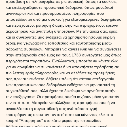
πρόσβαση σε πληροφορίες σε μια συσκευή, όπως τα cookies,
και επεξεργαζόμαστε προσωπικά δεδομένα, όπως μοναδικοί
Ποια ζώδια επηρεάζονται από τον Άρη στον
αναγνωριστικοί και προσαρμοσμένες πληροφορίες που
αποστέλλονται από μια συσκευή για εξατομικευμένες διαφημίσεις
Ταύρο;
και περιεχόμενο, μέτρηση διαφήμισης και περιεχομένου, έρευνα
ακροατηρίου και ανάπτυξη υπηρεσιών.
Με την άδειά σας, εμείς
Τα ζώδια που θα βγουν περισσότερο κερδισμένα είναι
και οι συνεργάτες μας ενδέχεται να χρησιμοποιήσουμε ακριβή
οι
Παρθένοι
, οι
Αιγόκεροι
, οι
Καρκίνοι
και οι
Ιχθείς
,
δεδομένα γεωγραφικής τοποθεσίας και ταυτοποίησης μέσω
ενώ οι
Ταύροι
, οι
Λέοντες
, οι
Σκορπιοί
και οι
σάρωσης συσκευών. Μπορείτε να κάνετε κλικ για να συναινέσετε
Υδροχόοι
, θα πρέπει να αποφύγουν σπατάλες, που
στην επεξεργασία από εμάς και τους 1733 συνεργάτες μας όπως
μπορεί να αποδειχθούν καταστροφικές.
περιγράφεται παραπάνω. Εναλλακτικά, μπορείτε να κάνετε κλικ
για να αρνηθείτε να συναινέσετε ή να αποκτήσετε πρόσβαση σε
Άρης στον Ταύρο και προβλέψεις για τα 12 ζώδια
πιο λεπτομερείς πληροφορίες και να αλλάξετε τις προτιμήσεις
σας πριν συναινέσετε.
Λάβετε υπόψη ότι κάποια επεξεργασία
ΚΡΙΟΣ
των προσωπικών σας δεδομένων ενδέχεται να μην απαιτεί τη
συγκατάθεσή σας, αλλά έχετε το δικαίωμα να αρνηθείτε αυτήν
την επεξεργασία. Οι προτιμήσεις σαςθα ισχύουν μόνο για αυτόν
Sponsored Links
τον ιστότοπο. Μπορείτε να αλλάξετε τις προτιμήσεις σας ή να
ανακαλέσετε τη συγκατάθεσή σας ανά πάσα στιγμή
επιστρέφοντας σε αυτόν τον ιστότοπο και κάνοντας κλικ στο
κουμπί "Απορρήτου" στο κάτω μέρος της ιστοσελίδας.
Λάβετε επίσης υπόψη ότι αυτός ο ιστότοπος/η εφαρμογή