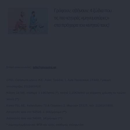
Γράφουν, σβήνουν: 4 ζώδια που
τις πιο ισχυρές «μηνυματάρες»
στα πρόχειρα του κινητού τους!
Email επικοινωνίας:
info@myastro.gr
GTEL Communications IKE. Αγίας Τριάδος 1, Αγία Παρασκευή 15343, Γραμμή
υποστήριξης 2111883428
Κλήση 14788, σταθερό 1,19€/λεπτό (*), κινητό 1,20€/λεπτό με ελάχιστη χρέωση το πρώτο
λεπτό (**)
Καπα-TEL AE, Χαλανδρίου 73 & Πηγάσου 2, Μαρούσι 15125, τηλ. 2130161800.
Αποστολή sms στο 54529, 1,36€/μήνυμα (**)
Αποστολή sms στο 54848, 1€/μήνυμα (**)
* συμπεριλαμβάνονται ΦΠΑ και τέλος σταθερής τηλεφωνίας