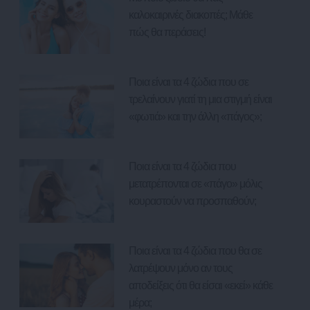
καλοκαιρινές διακοπές; Μάθε
πώς θα περάσεις!
Ποια είναι τα 4 ζώδια που σε
τρελαίνουν γιατί τη μια στιγμή είναι
«φωτιά» και την άλλη «πάγος»;
Ποια είναι τα 4 ζώδια που
μετατρέπονται σε «πάγο» μόλις
κουραστούν να προσπαθούν;
Ποια είναι τα 4 ζώδια που θα σε
λατρέψουν μόνο αν τους
αποδείξεις ότι θα είσαι «εκεί» κάθε
μέρα;