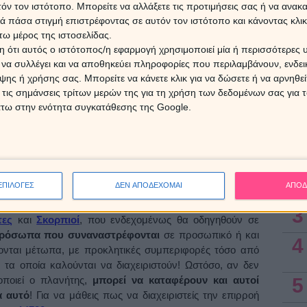
τόν τον ιστότοπο. Μπορείτε να αλλάξετε τις προτιμήσεις σας ή να ανακα
Οι πρ
αισθη
 πάσα στιγμή επιστρέφοντας σε αυτόν τον ιστότοπο και κάνοντας κλι
ση του Άρη με τον Δία μπορεί να δημιουργήσει
εβδομ
ω μέρος της ιστοσελίδας.
ομικές ατασθαλίες και απώλειες, καθώς και συγκρούσεις
 ότι αυτός ο ιστότοπος/η εφαρμογή χρησιμοποιεί μία ή περισσότερες 
ελματική μας ζωή.
ι να συλλέγει και να αποθηκεύει πληροφορίες που περιλαμβάνουν, ενδεικ
7 Αυγ
ης ή χρήσης σας. Μπορείτε να κάνετε κλικ για να δώσετε ή να αρνηθε
ζονται από τον Άρη στον Υδροχόο
 τις σημάνσεις τρίτων μερών της για τη χρήση των δεδομένων σας για
άτω στην ενότητα συγκατάθεσης της Google.
ερισσότερο τα ζώδια του Αέρα
,
Υδροχόους
,
Δίδυμους
Ασ
ώθηση
να διεκδικήσουν πιο έντονα αυτά που τους
αστάσεις στα χέρια τους
. Παράλληλα μπορεί να ανοίξει
1
υς ορίζοντες
, που θα τους δώσουν τη δυνατότητα να
σο στην προσωπική όσο και στην επαγγελματική τους
2
ΕΠΙΛΟΓΕΣ
ΔΕΝ ΑΠΟΔΕΧΟΜΑΙ
ΑΠΟΔ
3
τες
και
Σκορπιοί
, που ενδεχομένως θα οδηγηθούν σε
πρόσωπα που συναναστρέφονται
σε προσωπικό ή και
4
ονται μέτωπα, με προκλητικές συμπεριφορές τόσο από
, τα οποία καλούνται να διαχειριστούν! Ωστόσο, αν δεν
οποιεί ο πλανήτης,
μπορεί να καταφέρουν και αυτοί
5
α αυτό
! Για να μάθεις πως να διαχειριστείς την επιρροή