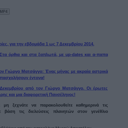
 MP4
ίες, για την εβδομάδα 1 ως 7 Δεκεμβρίου 2014.
Στα όρθια και στα ξαπλωτά, με up-dates και α-παπα
τον Γιώργο Ματσάγγο: Ένας μήνας με ακραία αστρικά
απασχολήσουν έντονα!
 Δεκεμβρίου από τον Γιώργο Ματσάγγο. Οι έρωτες
ρης και μια διαφορετική Πανσέληνος!
ι μη ξεχνάτε να παρακολουθείτε καθημερινά τις
 βάση τις διελεύσεις πλανητών στον γενέθλιο