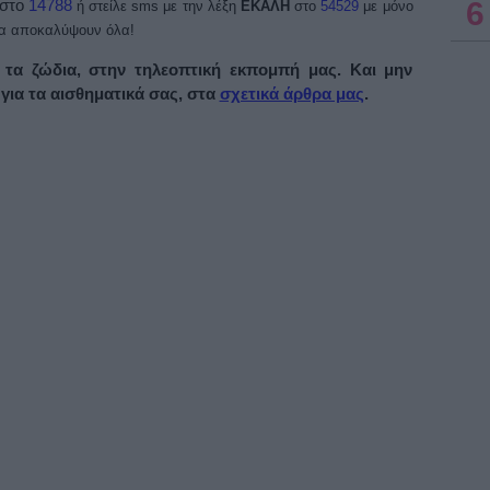
 στο
14788
6
ή στείλε sms με την λέξη
ΕΚΑΛΗ
στο
54529
με μόνο
στα αποκαλύψουν όλα!
 τα ζώδια, στην τηλεοπτική εκπομπή μας. Και μην
για τα αισθηματικά σας, στα
σχετικά άρθρα μας
.