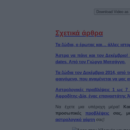
Download Video as
Σχετικά άρθρα
Τα ζώδια, ο έρωτας και… άλλες ιστορ
Άστρα να πάνε και τον Δεκέμβριο! 
dates. Από τον Γιώργο Ματσάγγο.
Τα ζώδια τον Δεκέμβριο 2014, από 
φαινόμενα, που αναμένεται να μας 
Αστρολογικές προβλέψεις 1 ως 7
Αφροδίτης-Δία, ένας επαναστάτης Ά
Να έχετε μια υπέροχη μέρα!
Κα
προσωπικές
προβλέψεις
σας, με
αστρολογικό χάρτη
σας!