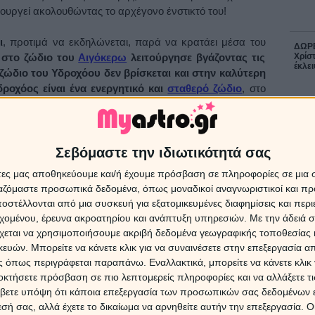
ιτουργεί ακολουθώντας το αρχέγονο ένστικτό του!
ι
, προτιμά να εκδηλώνεται, παρά να κρατάει μέσα του
ΔΩΡΕ
Χρίστ
ώ
στο ζώδιο του
Αιγόκερω
λειτούργησε βγάζοντας τις
έκλει
ζώδιο του Υδροχόου δεν βρίσκεται και στην καλύτερη
ροχόος είναι ένα ενεργητικό και
σταθερό ζώδιο
, στο
σει με την ευελιξία ή την παρορμητικότητα που συνήθως
16 Ιο
 στο νέο του σπίτι και θα χρησιμοποιήσει περισσότερο το
υ είναι να επικοινωνήσει και να βγάλει τη δυναμική του
Η Αφρ
τον 
ο νου και όχι την πρακτική πλευρά των πραγμάτων.
Σεβόμαστε την ιδιωτικότητά σας
επηρε
άτες μας αποθηκεύουμε και/ή έχουμε πρόσβαση σε πληροφορίες σε μια
χύσει πάρα πολύ τα πνευματικά ενδιαφέροντα
μεταξύ
ργαζόμαστε προσωπικά δεδομένα, όπως μοναδικοί αναγνωριστικοί και 
 ανάγκη να επικοινωνήσει πρώτα το μυαλό και μετά η
στέλλονται από μια συσκευή για εξατομικευμένες διαφημίσεις και περ
7 Αυγ
Υδροχόο ο έρωτας περνάει πρώτα απ’ το μυαλό
!
εχομένου, έρευνα ακροατηρίου και ανάπτυξη υπηρεσιών.
Με την άδειά σα
χεται να χρησιμοποιήσουμε ακριβή δεδομένα γεωγραφικής τοποθεσίας 
Οι α
ε Ουρανό και αντίθεση με τον Δία
για τ
ών. Μπορείτε να κάνετε κλικ για να συναινέσετε στην επεξεργασία απ
16/8/
 όπως περιγράφεται παραπάνω. Εναλλακτικά, μπορείτε να κάνετε κλικ γ
εμβρίου
ο Άρης θα συναντήσει τον Ουρανό σε ευνοϊκή
οκτήσετε πρόσβαση σε πιο λεπτομερείς πληροφορίες και να αλλάξετε τι
ουργικές πρωτοβουλίες, τις γρήγορες αποφάσεις, αλλά και
βετε υπόψη ότι κάποια επεξεργασία των προσωπικών σας δεδομένων ε
ές στην καθημερινότητα, στην ερωτική ζωή αλλά και
7 Αυγ
εσή σας, αλλά έχετε το δικαίωμα να αρνηθείτε αυτήν την επεξεργασία. 