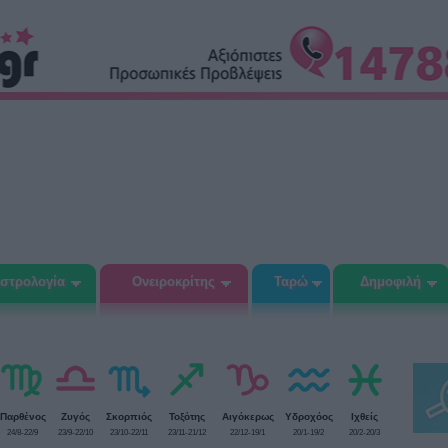
στρολογία
Ονειροκρίτης
Ταρώ
Δημοφιλή
Παρθένος
Ζυγός
Σκορπιός
Τοξότης
Αιγόκερως
Υδροχόος
Ιχθείς
24/8-22/9
23/9-22/10
23/10-22/11
23/11-21/12
22/12-19/1
20/1-19/2
20/2-20/3