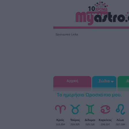
Sponsored Links
Αρχική
Ζώδια
Α
Το ημερήσιο Ωροσκόπιο μου.
Κριός
Ταύρος
Δίδυμοι
Καρκίνος
Λέων
21/3-20/4
21/4-20/5
21/5-21/6
22/6-22/7
23/7-23/8