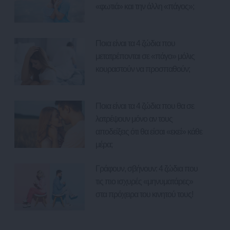
«φωτιά» και την άλλη «πάγος»;
Ποια είναι τα 4 ζώδια που
μετατρέπονται σε «πάγο» μόλις
κουραστούν να προσπαθούν;
Ποια είναι τα 4 ζώδια που θα σε
λατρέψουν μόνο αν τους
αποδείξεις ότι θα είσαι «εκεί» κάθε
μέρα;
Γράφουν, σβήνουν: 4 ζώδια που
τις πιο ισχυρές «μηνυματάρες»
στα πρόχειρα του κινητού τους!