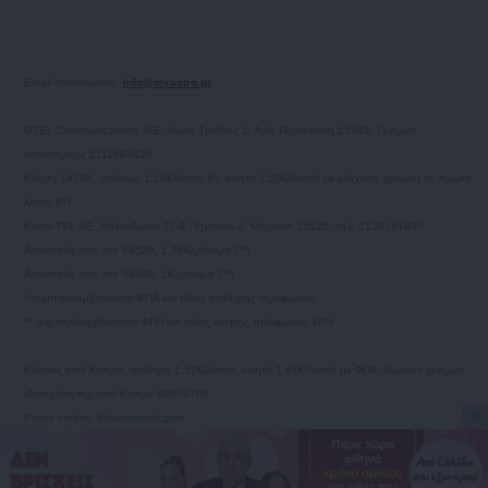
Email επικοινωνίας:
info@myastro.gr
GTEL Communications IKE. Αγίας Τριάδος 1, Αγία Παρασκευή 15343, Γραμμή
υποστήριξης 2111883428
Κλήση 14788, σταθερό 1,19€/λεπτό (*), κινητό 1,20€/λεπτό με ελάχιστη χρέωση το πρώτο
λεπτό (**)
Καπα-TEL AE, Χαλανδρίου 73 & Πηγάσου 2, Μαρούσι 15125, τηλ. 2130161800.
Αποστολή sms στο 54529, 1,36€/μήνυμα (**)
Αποστολή sms στο 54848, 1€/μήνυμα (**)
* συμπεριλαμβάνονται ΦΠΑ και τέλος σταθερής τηλεφωνίας
** συμπεριλαμβάνονται ΦΠΑ και τέλος κινητής τηλεφωνίας 10%
Κλήσεις από Κύπρο, σταθερό 1,52€/λεπτό, κινητό 1,61€/λεπτό με ΦΠΑ. Δωρεάν γραμμή
εξυπηρέτησης από Κύπρο 80009700
Photo credits: Shutterstock.com