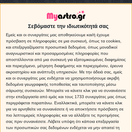
ζήλιας, του πάθους, της διεκδίκησης. Θέλουμε κάτι δικό
μας και μόνο δικό μας, σύμφωνα με την εντολή της
αποκλειστικότητας που δίνει αυτή η όψη και κάνουμε τα
πάντα προκειμένου να το εξασφαλίσουμε... Έρωτες
Σεβόμαστε την ιδιωτικότητά σας
έντονοι, παθιασμένοι έρχονται στο προσκήνιο
διεκδικώντας με απόλυτο και ολοκληρωτικό τρόπο μια
Εμείς και οι συνεργάτες μας αποθηκεύουμε και/ή έχουμε
θέση στη ζωή μας και στην καρδιά μας. Το σεξ γίνεται ο
πρόσβαση σε πληροφορίες σε μια συσκευή, όπως τα cookies,
μοχλός πίεσης και κίνησης όλης αυτής της διεκδίκησης,
και επεξεργαζόμαστε προσωπικά δεδομένα, όπως μοναδικοί
παραδινόμαστε και υποτασσόμαστε στην ένταση του και
αναγνωριστικοί και προσαρμοσμένες πληροφορίες που
στην δίνη των συναισθημάτων που μας παρασύρει. Τώρα
αποστέλλονται από μια συσκευή για εξατομικευμένες διαφημίσεις
το ποιος θα αντέξει… θα δείξει, μια και παράλληλα η όψη
και περιεχόμενο, μέτρηση διαφήμισης και περιεχομένου, έρευνα
του Άρη με τον Κρόνο θα γράψει κι αυτή τη δική της
ακροατηρίου και ανάπτυξη υπηρεσιών.
Με την άδειά σας, εμείς
και οι συνεργάτες μας ενδέχεται να χρησιμοποιήσουμε ακριβή
ιστορία φέρνοντας το ‘’τέλος’’ σε ότι δεν αντέχει στα
δεδομένα γεωγραφικής τοποθεσίας και ταυτοποίησης μέσω
δύσκολα…
σάρωσης συσκευών. Μπορείτε να κάνετε κλικ για να συναινέσετε
στην επεξεργασία από εμάς και τους 1733 συνεργάτες μας όπως
Νέα Σελήνη στον Λέοντα
περιγράφεται παραπάνω. Εναλλακτικά, μπορείτε να κάνετε κλικ
για να αρνηθείτε να συναινέσετε ή να αποκτήσετε πρόσβαση σε
Εξισορροπητικό ρόλο στο πλανητικό σκηνικό φέρνει η Νέα
πιο λεπτομερείς πληροφορίες και να αλλάξετε τις προτιμήσεις
Σελήνη στον Λέοντα, στις 17 που ανταμείβει όλους όσους
σας πριν συναινέσετε.
Λάβετε υπόψη ότι κάποια επεξεργασία
είχαν την υπομονή να περιμένουν και να μην
των προσωπικών σας δεδομένων ενδέχεται να μην απαιτεί τη
παρασυρθούν από το έντονο κλίμα των ημερών! Νέα