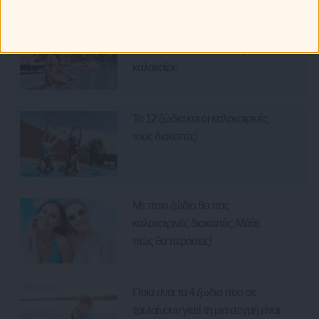
Ζώδια και Ταξίδια: Με ποια ζώδια
μπορείς να ταξιδέψεις το φετινό
καλοκαίρι;
Τα 12 ζώδια και οι καλοκαιρινές
τους διακοπές!
Με ποιο ζώδιο θα πας
καλοκαιρινές διακοπές; Μάθε
πώς θα περάσεις!
Ποια είναι τα 4 ζώδια που σε
τρελαίνουν γιατί τη μια στιγμή είναι