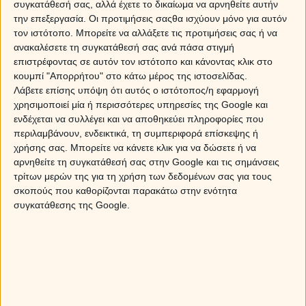
συγκατάθεσή σας, αλλά έχετε το δικαίωμα να αρνηθείτε αυτήν
ξεκινήματα, τόσο σε επαγγελματικά ζητήματα, όσο και σε
την επεξεργασία. Οι προτιμήσεις σαςθα ισχύουν μόνο για αυτόν
ότι αφορά τον τομέα των σχέσεων αποκαθιστούν την τάξη
τον ιστότοπο. Μπορείτε να αλλάξετε τις προτιμήσεις σας ή να
και μας χαρίζουν μια νότα αισιοδοξίας.
ανακαλέσετε τη συγκατάθεσή σας ανά πάσα στιγμή
επιστρέφοντας σε αυτόν τον ιστότοπο και κάνοντας κλικ στο
Κριοί, Καρκίνοι, Ζυγοί και Αιγόκεροι καλούνται να
κουμπί "Απορρήτου" στο κάτω μέρος της ιστοσελίδας.
διαχειριστούν με ψυχραιμία τις όψεις και τα συναισθήματα
Λάβετε επίσης υπόψη ότι αυτός ο ιστότοπος/η εφαρμογή
τους, ωστόσο μπορεί να είναι αποδέκτες και σημαντικών
χρησιμοποιεί μία ή περισσότερες υπηρεσίες της Google και
αλλαγών στα ερωτικά τους.
ενδέχεται να συλλέγει και να αποθηκεύει πληροφορίες που
περιλαμβάνουν, ενδεικτικά, τη συμπεριφορά επίσκεψης ή
Η ζωή, έχει τους δικούς της νόμους και μπορεί την μια
χρήσης σας. Μπορείτε να κάνετε κλικ για να δώσετε ή να
στιγμή να μας κάνει άνω κάτω, βάζοντας σε δοκιμασία τα
αρνηθείτε τη συγκατάθεσή σας στην Google και τις σημάνσεις
νεύρα μας και τα όρια μας, αλλά ξέρει να ανταμείβει και
τρίτων μερών της για τη χρήση των δεδομένων σας για τους
μάλιστα από εκεί που δεν το περιμένουμε! Κι επειδή αυτό
σκοπούς που καθορίζονται παρακάτω στην ενότητα
το γνωρίζουμε… δεν ‘’μασάμε’’ στα δύσκολα, ξέρουμε ότι
συγκατάθεσης της Google.
παρακάτω υπάρχει Πάντα μια επόμενη ευκαιρία που μας
περιμένει!
Στο Myastro, θα βρείτε όλα όσα αφορούν
ΑΣΤΡΟΛΟΓΙΑ
και
ΖΩΔΙΑ
.
Επειδή ο καθένας από εμάς είναι μοναδικός, διαβάστε τις
ΠΡΟΣΩΠΙΚΕΣ ΠΡΟΒΛΕΨΕΙΣ
σας.