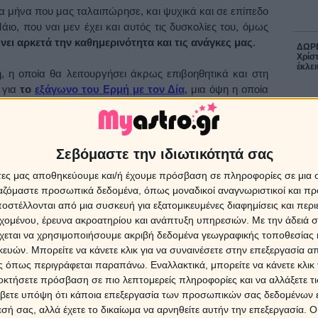
να μήνα που μας ταλαιπώρησε, και ψυχικά και σε επίπεδο
ο, που ναι μεν έχει και αυτός τις δυσκολίες του, όμως
νει αρκετά την καθημερινότητα και τις ανάγκες μας
.
ΔΩΡΕ
Χρίστ
έκλει
, η οποία θα λειτουργήσει άκρως επιβοηθητικά και στη
ε για
το
εξάγωνο του Ερμή με τον Δία
, μια όψη η οποία
ία
, τις επαφές, τις συζητήσεις, τις διαπραγματεύσεις και
16 Ιο
την ανταλλαγή απόψεων, ιδεών και συναισθημάτων, που
 ροή κατά τη διάρκεια της ημέρας.
Η Αφρ
τον 
Σεβόμαστε την ιδιωτικότητά σας
επηρε
ει και σε πάσης φύσεως οικονομικά ζητήματα
που
άτες μας αποθηκεύουμε και/ή έχουμε πρόσβαση σε πληροφορίες σε μια
στημα αυτό, και ενδεχομένως να δώσει κάποιες λύσεις ή
ργαζόμαστε προσωπικά δεδομένα, όπως μοναδικοί αναγνωριστικοί και 
 τα πού να κινηθούμε ή με ποιόν τρόπο να διαχειριστούμε
στέλλονται από μια συσκευή για εξατομικευμένες διαφημίσεις και περ
7 Αυγ
α, είναι πολύ πιθανόν κατά τη διάρκεια της ημέρας
να
εχομένου, έρευνα ακροατηρίου και ανάπτυξη υπηρεσιών.
Με την άδειά σα
ν
, που θα δημιουργήσουν ένα πολύ όμορφο κλίμα στο
χεται να χρησιμοποιήσουμε ακριβή δεδομένα γεωγραφικής τοποθεσίας 
Οι α
για τ
 μας!
ών. Μπορείτε να κάνετε κλικ για να συναινέσετε στην επεξεργασία απ
16/8/
 όπως περιγράφεται παραπάνω. Εναλλακτικά, μπορείτε να κάνετε κλικ γ
να κάνουμε κάποιες αγορές που θα μας βοηθήσουν να
οκτήσετε πρόσβαση σε πιο λεπτομερείς πληροφορίες και να αλλάξετε τι
 την καταναλωτική μας διάθεση απλώς κάνοντας μια
βετε υπόψη ότι κάποια επεξεργασία των προσωπικών σας δεδομένων ε
7 Αυγ
νοϊκή για πάσης φύσεως συμφωνίες υπογραφές, επαφές
εσή σας, αλλά έχετε το δικαίωμα να αρνηθείτε αυτήν την επεξεργασία. 