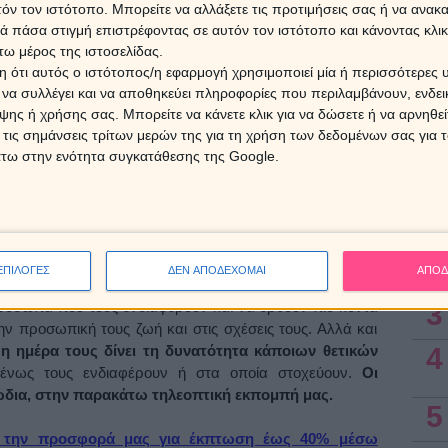
ματα και διαπραγματεύσεις, που φαίνεται πως μπορεί
τόν τον ιστότοπο. Μπορείτε να αλλάξετε τις προτιμήσεις σας ή να ανακα
Οι πρ
αισθη
ατα η αποτελέσματα.
 πάσα στιγμή επιστρέφοντας σε αυτόν τον ιστότοπο και κάνοντας κλι
εβδομ
ω μέρος της ιστοσελίδας.
 ότι αυτός ο ιστότοπος/η εφαρμογή χρησιμοποιεί μία ή περισσότερες 
 και μετά, η κατάσταση φαίνεται να κυλάει μέσα σε μια
ι να συλλέγει και να αποθηκεύει πληροφορίες που περιλαμβάνουν, ενδεικ
μας δίνει τη δυνατότητα
να έρθουμε σε επαφή με τα
7 Αυγ
ης ή χρήσης σας. Μπορείτε να κάνετε κλικ για να δώσετε ή να αρνηθε
οινωνήσουμε καλύτερα. Δεν αποκλείεται, μια έξοδος στις
 τις σημάνσεις τρίτων μερών της για τη χρήση των δεδομένων σας για
ι τη διάθεση μας και να μας φέρει σε επαφή με ό,τι μας
άτω στην ενότητα συγκατάθεσης της Google.
με καλά.
Ασ
ύνται από το εξάγωνο Ερμή-Δία
1
ί
και
Αιγόκεροι
του δεύτερου δεκαημέρου, είναι οι κύριοι
2
ς ημέρας. Θα έχουν τη δυνατότητα
να αποκαταστήσουν
ΕΠΙΛΟΓΕΣ
ΔΕΝ ΑΠΟΔΕΧΟΜΑΙ
ΑΠΟΔ
ράχτηκαν το προηγούμενο διάστημα
, να μιλήσουν, να
3
ρόσωπα που τους ενδιαφέρουν και να έρθουν πιο κοντά
ην προσωπική τους ζωή και στις σχέσεις τους. Αλλά και
4
 η ημέρα τους δίνει τη δυνατότητα κάποιων θετικών
ένως τους ενδιαφέρουν ή στα οποία στοχεύουν.
Οι
ζώδια, στην παρακάτω τηλεοπτική εκπομπή μας.
5
τε την προσφορά μας για έκπτωση έως 40% μέσω