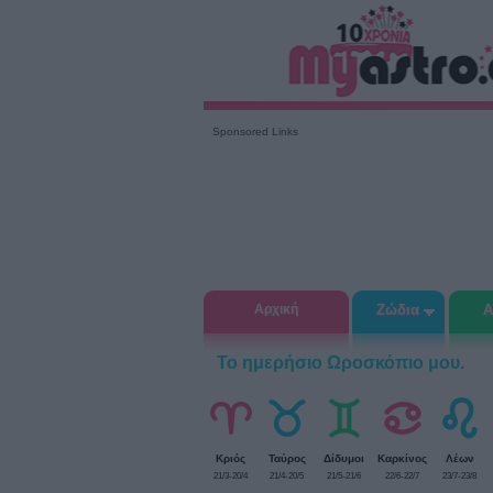
Sponsored Links
Αρχική
Ζώδια
Α
Το ημερήσιο Ωροσκόπιο μου.
Κριός
Ταύρος
Δίδυμοι
Καρκίνος
Λέων
21/3-20/4
21/4-20/5
21/5-21/6
22/6-22/7
23/7-23/8