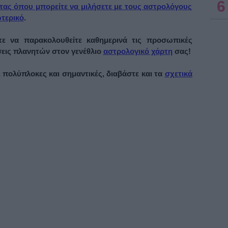
6
τας όπου μπορείτε να μιλήσετε με τους αστρολόγους
ωτερικό
.
ε να παρακολουθείτε καθημερινά τις προσωπικές
σεις πλανητών στον γενέθλιο
αστρολογικό χάρτη
σας!
ι πολύπλοκες και σημαντικές, διαβάστε και τα
σχετικά