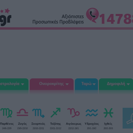
στρολογία
Ονειροκρίτης
Ταρώ
Δημοφιλή
Παρθένος
Ζυγός
Σκορπιός
Τοξότης
Αιγόκερως
Υδροχόος
Ιχθείς
24/8-22/9
23/9-22/10
23/10-22/11
23/11-21/12
22/12-19/1
20/1-19/2
20/2-20/3