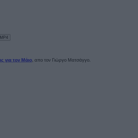
 MP4
ς για τον Μάιο
, απο τον Γιώργο Ματσάγγο.