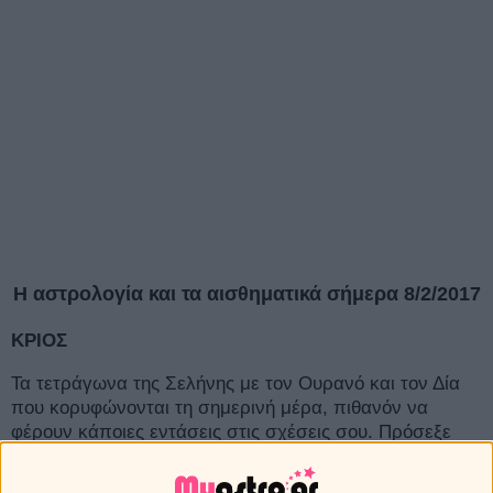
Η αστρολογία και τα αισθηματικά σήμερα 8/2/2017
ΚΡΙΟΣ
Τα τετράγωνα της Σελήνης με τον Ουρανό και τον Δία
που κορυφώνονται τη σημερινή μέρα, πιθανόν να
φέρουν κάποιες εντάσεις στις σχέσεις σου. Πρόσεξε
τον τρόπο που συμπεριφέρεσαι προς το ταίρι σου αν
ανήκεις στους δεσμευμένους Κριούς, ενώ όσοι δε