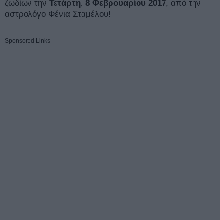
ζωδίων την
Τετάρτη,
8 Φεβρουαρίου
2017
, από την
αστρολόγο Φένια Σταμέλου!
Sponsored Links