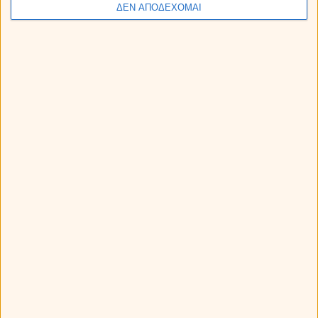
ΔΕΝ ΑΠΟΔΕΧΟΜΑΙ
Η Αφροδίτη σε τρίγωνο με τον Πλούτωνα: Πως θα
επηρεάσει το ζώδιό σου;
Ερμής στον Λέοντα από 9 ως 25 Αυγούστου 2026.
Προβλέψεις για τα ζώδια.
Ο Ήλιος σε τρίγωνο με τον Κρόνο: Πως θα επηρεάσει το
ζώδιό σου;