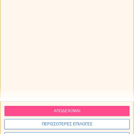
Τα ζώδια την Παρασκευή 07/08/2026
ΔΩΡΕΑΝ πρόβλεψη από τον Χρίστο Ντούβλη για την
έκλειψη Ηλίου στον Λέοντα!
Άρης στον Καρκίνο από τις 11 Αυγούστου ως 28
Σεπτεμβρίου 2026. Προβλέψεις για τα ζώδια.
ΑΠΟΔΕΧΟΜΑΙ
ΠΕΡΙΣΣΟΤΕΡΕΣ ΕΠΙΛΟΓΕΣ