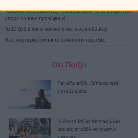
Πώς ξεχωρίζεις τα 12 ζώδια στην παραλία!
Τα ζώδια πάνε διακοπές: Τα καλύτερα και τα χειρότερα που
μπορεί να τους προκύψουν!
Τα 12 ζώδια και οι καλοκαιρινές τους επιθυμίες!
Πως συμπεριφέρονται τα ζώδια στην παραλία;
Ότι Παίζει
Ετοιμάζω ταξίδι... Οι προορισμοί
για τα 12 ζώδια.
Ζώδια και Ταξίδια: Με ποια ζώδια
μπορείς να ταξιδέψεις το φετινό
καλοκαίρι;