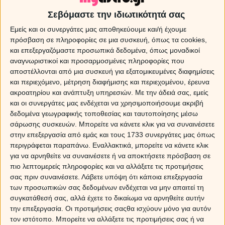
διατηρούν μόνιμο δεσμό, καλό θα είναι να αποφύγουν
Σεβόμαστε την ιδιωτικότητά σας
κινήσεις επαναπροσέγγισης προσώπων από τα παλιά,
που γίνονται εν βρασμώ.
Εμείς και οι συνεργάτες μας αποθηκεύουμε και/ή έχουμε
πρόσβαση σε πληροφορίες σε μια συσκευή, όπως τα cookies,
ΤΑΥΡΟΣ
και επεξεργαζόμαστε προσωπικά δεδομένα, όπως μοναδικοί
αναγνωριστικοί και προσαρμοσμένες πληροφορίες που
Η Σελήνη κινείται στο ζώδιο του Καρκίνου και οι όψεις
αποστέλλονται από μια συσκευή για εξατομικευμένες διαφημίσεις
που σχηματίζει με τον Ουρανό και τον Πλούτωνα
και περιεχόμενο, μέτρηση διαφήμισης και περιεχομένου, έρευνα
φανερώνουν πως ενδεχομένως να υπάρξουν λεκτικές
ακροατηρίου και ανάπτυξη υπηρεσιών.
Με την άδειά σας, εμείς
συγκρούσεις στη σχέση σου. Χρειάζεται να επιδείξεις
και οι συνεργάτες μας ενδέχεται να χρησιμοποιήσουμε ακριβή
υπομονή και ψυχραιμία, διότι οι εξελίξεις μπορεί να
δεδομένα γεωγραφικής τοποθεσίας και ταυτοποίησης μέσω
είναι απρόσμενες και να οδηγηθείς σε συγκρούσεις με
σάρωσης συσκευών. Μπορείτε να κάνετε κλικ για να συναινέσετε
το ταίρι σου ή με ένα πρόσωπο που έχει μπει
στην επεξεργασία από εμάς και τους 1733 συνεργάτες μας όπως
πρόσφατα στη ζωή σου. Απόφυγε ζηλόφθονες
περιγράφεται παραπάνω. Εναλλακτικά, μπορείτε να κάνετε κλικ
συμπεριφορές.
για να αρνηθείτε να συναινέσετε ή να αποκτήσετε πρόσβαση σε
πιο λεπτομερείς πληροφορίες και να αλλάξετε τις προτιμήσεις
ΔΙΔΥΜΟΙ
σας πριν συναινέσετε.
Λάβετε υπόψη ότι κάποια επεξεργασία
των προσωπικών σας δεδομένων ενδέχεται να μην απαιτεί τη
Οι όψεις που σχηματίζει η Σελήνη τη σημερινή μέρα, σε
συγκατάθεσή σας, αλλά έχετε το δικαίωμα να αρνηθείτε αυτήν
κάνουν ιδιαίτερα προκλητικό και αντιδραστικό στον
την επεξεργασία. Οι προτιμήσεις σαςθα ισχύουν μόνο για αυτόν
τρόπο που εκφράζεσαι. Υπάρχει κίνδυνος να γίνεις
τον ιστότοπο. Μπορείτε να αλλάξετε τις προτιμήσεις σας ή να