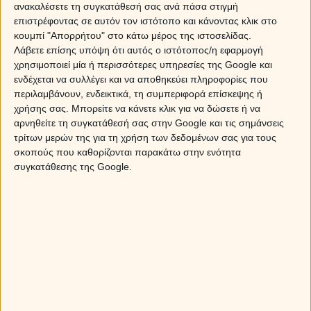
επιθετικός προς το σύντροφό σου ή προς ένα πρόσωπο
ανακαλέσετε τη συγκατάθεσή σας ανά πάσα στιγμή
που προσπαθείς να διεκδικήσεις, οδηγώντας τις
επιστρέφοντας σε αυτόν τον ιστότοπο και κάνοντας κλικ στο
καταστάσεις στα άκρα. Καλό είναι να αποφύγεις να
κουμπί "Απορρήτου" στο κάτω μέρος της ιστοσελίδας.
γίνεις εριστικός και μη λαμβάνεις αποφάσεις, για τις
Λάβετε επίσης υπόψη ότι αυτός ο ιστότοπος/η εφαρμογή
οποίες διατηρείς αμφιβολίες.
χρησιμοποιεί μία ή περισσότερες υπηρεσίες της Google και
ενδέχεται να συλλέγει και να αποθηκεύει πληροφορίες που
ΚΑΡΚΙΝΟΣ
περιλαμβάνουν, ενδεικτικά, τη συμπεριφορά επίσκεψης ή
χρήσης σας. Μπορείτε να κάνετε κλικ για να δώσετε ή να
Η Σελήνη κινείται στο ζώδιό σου, σχηματίζοντας
αρνηθείτε τη συγκατάθεσή σας στην Google και τις σημάνσεις
αντίθεση με τον Πλούτωνα και τετράγωνα με τον
τρίτων μερών της για τη χρήση των δεδομένων σας για τους
Ουρανό και τον Δία, όψεις που ίσως να προκαλέσουν
σκοπούς που καθορίζονται παρακάτω στην ενότητα
συγκρούσεις στη σχέση σου. Προσπάθησε να μην
συγκατάθεσης της Google.
κάνεις συνεχώς εκπτώσεις σε αυτά που ζητάς για να
ικανοποιήσεις άλλους, διότι κάποια στιγμή προκαλείται
έκρηξη με απρόβλεπτες συνέπειες. Πρόσεξε επίσης, σε
ποια πρόσωπα δίνεις δεύτερες ευκαιρίες...
ΛΕΩΝ
Το πλανητικό σκηνικό της ημέρας, με τις όψεις που
σχηματίζει η Σελήνη, πιθανόν να ανατρέψει κάποια
σχέδιά σου. Η σημερινή μέρα είναι ακατάλληλη για