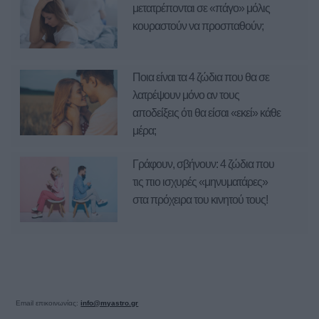
μετατρέπονται σε «πάγο» μόλις
κουραστούν να προσπαθούν;
Ποια είναι τα 4 ζώδια που θα σε
λατρέψουν μόνο αν τους
αποδείξεις ότι θα είσαι «εκεί» κάθε
μέρα;
Γράφουν, σβήνουν: 4 ζώδια που
τις πιο ισχυρές «μηνυματάρες»
στα πρόχειρα του κινητού τους!
Email επικοινωνίας:
info@myastro.gr