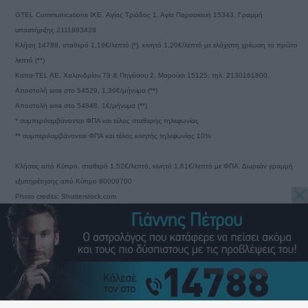
GTEL Communications IKE. Αγίας Τριάδος 1, Αγία Παρασκευή 15343, Γραμμή
υποστήριξης 2111883428
Κλήση 14788, σταθερό 1,19€/λεπτό (*), κινητό 1,20€/λεπτό με ελάχιστη χρέωση το πρώτο
λεπτό (**)
Καπα-TEL AE, Χαλανδρίου 73 & Πηγάσου 2, Μαρούσι 15125, τηλ. 2130161800.
Αποστολή sms στο 54529, 1,36€/μήνυμα (**)
Αποστολή sms στο 54848, 1€/μήνυμα (**)
* συμπεριλαμβάνονται ΦΠΑ και τέλος σταθερής τηλεφωνίας
** συμπεριλαμβάνονται ΦΠΑ και τέλος κινητής τηλεφωνίας 10%
Κλήσεις από Κύπρο, σταθερό 1,52€/λεπτό, κινητό 1,61€/λεπτό με ΦΠΑ. Δωρεάν γραμμή
εξυπηρέτησης από Κύπρο 80009700
Photo credits: Shutterstock.com