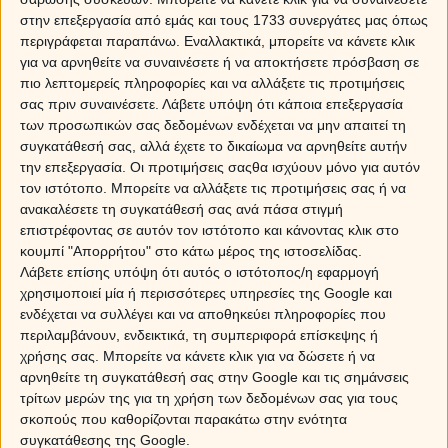
όλοι μας πρέπει να την εκμεταλλευτούμε για να
στην επεξεργασία από εμάς και τους 1733 συνεργάτες μας όπως
αποκομίσουμε κέρδη.
περιγράφεται παραπάνω. Εναλλακτικά, μπορείτε να κάνετε κλικ
για να αρνηθείτε να συναινέσετε ή να αποκτήσετε πρόσβαση σε
Ερμής τρίγωνο Ουρανός
πιο λεπτομερείς πληροφορίες και να αλλάξετε τις προτιμήσεις
σας πριν συναινέσετε.
Λάβετε υπόψη ότι κάποια επεξεργασία
Παραδοσιακός πλανήτης της επικοινωνίας, ο Ερμής,
των προσωπικών σας δεδομένων ενδέχεται να μην απαιτεί τη
εναρμονίζεται με τον Ουρανό στις 10 Δεκεμβρίου και
συγκατάθεσή σας, αλλά έχετε το δικαίωμα να αρνηθείτε αυτήν
φέρνει απροσδόκητα καλές ειδήσεις στα αυτιά μας, αλλά
την επεξεργασία. Οι προτιμήσεις σαςθα ισχύουν μόνο για αυτόν
και ευκαιρίες. Καθώς ο πρώτος θα βρίσκεται στον Τοξότη
τον ιστότοπο. Μπορείτε να αλλάξετε τις προτιμήσεις σας ή να
και ο δεύτερος στον Κριό, το στοιχείο της έκπληξης, του
ανακαλέσετε τη συγκατάθεσή σας ανά πάσα στιγμή
ξαφνικού και του απρόσμενου κυριαρχεί. Βασικοί
επιστρέφοντας σε αυτόν τον ιστότοπο και κάνοντας κλικ στο
αποδέκτες της εύνοιας αυτού του τριγώνου είναι τα Τα
κουμπί "Απορρήτου" στο κάτω μέρος της ιστοσελίδας.
ζώδια της Φωτιάς (Κριοί, Λέοντες, Τοξότες) και του Αέρα
Λάβετε επίσης υπόψη ότι αυτός ο ιστότοπος/η εφαρμογή
(Δίδυμοι, Ζυγοί, Υδροχόοι) .
χρησιμοποιεί μία ή περισσότερες υπηρεσίες της Google και
ενδέχεται να συλλέγει και να αποθηκεύει πληροφορίες που
περιλαμβάνουν, ενδεικτικά, τη συμπεριφορά επίσκεψης ή
Δίας τρίγωνο Κρόνος
χρήσης σας. Μπορείτε να κάνετε κλικ για να δώσετε ή να
αρνηθείτε τη συγκατάθεσή σας στην Google και τις σημάνσεις
Πρόκειται ίσως για την πιο ευοίωνη όψη της χρονιάς,
τρίτων μερών της για τη χρήση των δεδομένων σας για τους
καθώς σε αυτή συμμετέχουν οι δύο επονομαζόμενοι
σκοπούς που καθορίζονται παρακάτω στην ενότητα
«κοινωνικοί» πλανήτες, ο Δίας και ο Κρόνος. Αναμφίβολα
συγκατάθεσης της Google.
έχουμε να κάνουμε με τους δύο μαστόδοντες του ζωδιακού