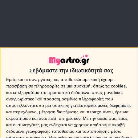
Σεβόμαστε την ιδιωτικότητά σας
Εμείς και οι συνεργάτες μας αποθηκεύουμε και/ή έχουμε
πρόσβαση σε πληροφορίες σε μια συσκευή, όπως τα cookies,
και επεξεργαζόμαστε προσωπικά δεδομένα, όπως μοναδικοί
αναγνωριστικοί και προσαρμοσμένες πληροφορίες που
αποστέλλονται από μια συσκευή για εξατομικευμένες διαφημίσεις
Οι όψεις που ξεχωρίζουν, είναι τα τρίγωνα που
και περιεχόμενο, μέτρηση διαφήμισης και περιεχομένου, έρευνα
σχηματίζουν ο Ερμής με τον Ουρανό στις 10 και ο Δίας με
ακροατηρίου και ανάπτυξη υπηρεσιών.
Με την άδειά σας, εμείς
τον Κρόνο στις 13 Δεκεμβρίου. Πρόκειται για μια θαυμάσια
και οι συνεργάτες μας ενδέχεται να χρησιμοποιήσουμε ακριβή
πλανητική συγκυρία, μια «όαση» μέσα στην έρημο, όπου
δεδομένα γεωγραφικής τοποθεσίας και ταυτοποίησης μέσω
σάρωσης συσκευών. Μπορείτε να κάνετε κλικ για να συναινέσετε