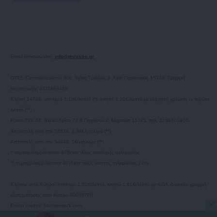
Email επικοινωνίας:
info@myastro.gr
GTEL Communications IKE. Αγίας Τριάδος 1, Αγία Παρασκευή 15343, Γραμμή
υποστήριξης 2111883428
Κλήση 14788, σταθερό 1,19€/λεπτό (*), κινητό 1,20€/λεπτό με ελάχιστη χρέωση το πρώτο
λεπτό (**)
Καπα-TEL AE, Χαλανδρίου 73 & Πηγάσου 2, Μαρούσι 15125, τηλ. 2130161800.
Αποστολή sms στο 54529, 1,36€/μήνυμα (**)
Αποστολή sms στο 54848, 1€/μήνυμα (**)
* συμπεριλαμβάνονται ΦΠΑ και τέλος σταθερής τηλεφωνίας
** συμπεριλαμβάνονται ΦΠΑ και τέλος κινητής τηλεφωνίας 10%
Κλήσεις από Κύπρο, σταθερό 1,52€/λεπτό, κινητό 1,61€/λεπτό με ΦΠΑ. Δωρεάν γραμμή
εξυπηρέτησης από Κύπρο 80009700
Photo credits: Shutterstock.com