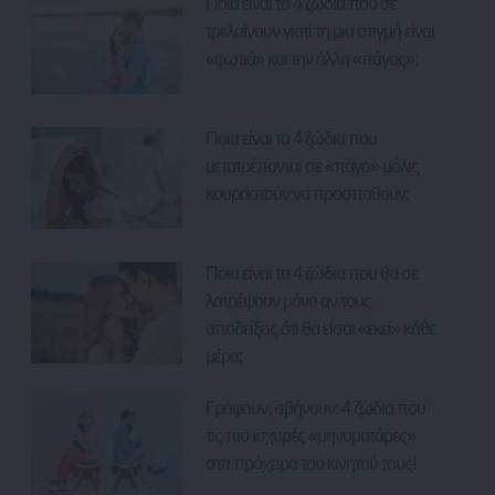
Ποια είναι τα 4 ζώδια που σε
τρελαίνουν γιατί τη μια στιγμή είναι
«φωτιά» και την άλλη «πάγος»;
Ποια είναι τα 4 ζώδια που
μετατρέπονται σε «πάγο» μόλις
κουραστούν να προσπαθούν;
Ποια είναι τα 4 ζώδια που θα σε
λατρέψουν μόνο αν τους
αποδείξεις ότι θα είσαι «εκεί» κάθε
μέρα;
Γράφουν, σβήνουν: 4 ζώδια που
τις πιο ισχυρές «μηνυματάρες»
στα πρόχειρα του κινητού τους!