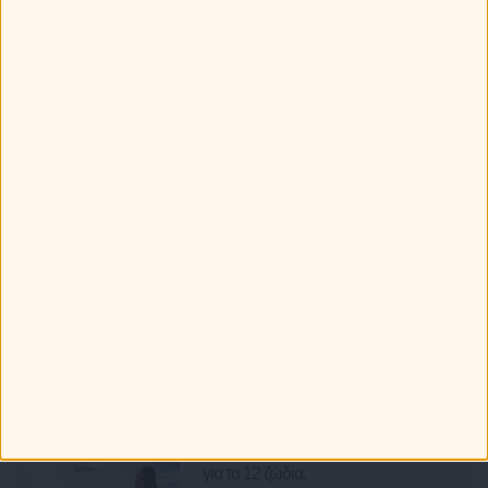
Τα 12 ζώδια φτιάχνουν βαλίτσα! Τι θα
πάρουν μαζί τους στις διακοπές;
Greek καμάκι! Ποια ατάκα χρησιμοποιούν τα ζώδια;
Πώς ξεχωρίζεις τα 12 ζώδια στην παραλία!
Τα ζώδια πάνε διακοπές: Τα καλύτερα και τα χειρότερα που
μπορεί να τους προκύψουν!
Τα 12 ζώδια και οι καλοκαιρινές τους επιθυμίες!
Πως συμπεριφέρονται τα ζώδια στην παραλία;
Ότι Παίζει
Ετοιμάζω ταξίδι... Οι προορισμοί
για τα 12 ζώδια.