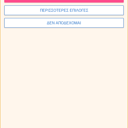
ΠΕΡΙΣΣΟΤΕΡΕΣ ΕΠΙΛΟΓΕΣ
ΔΕΝ ΑΠΟΔΕΧΟΜΑΙ
Οι αισθηματικές προβλέψεις Ταρώ την εβδομάδα 10 ως
16/8/2026.
Άρης στον Καρκίνο από τις 11 Αυγούστου ως 28
Σεπτεμβρίου 2026. Προβλέψεις για τα ζώδια.