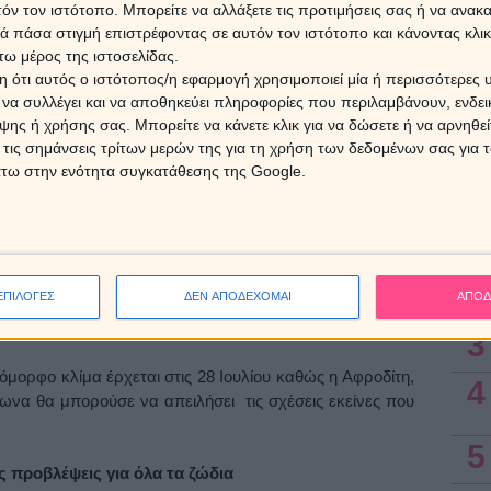
τόν τον ιστότοπο. Μπορείτε να αλλάξετε τις προτιμήσεις σας ή να ανακα
οι Ζυγοί και οι Αιγόκεροι αναμένεται να ανακουφιστούν
Ο Άρη
Αυγο
 πάσα στιγμή επιστρέφοντας σε αυτόν τον ιστότοπο και κάνοντας κλι
α, ενώ και η νέα ζωδιακή θέση του Άρη είναι πολύ πιο
«φου
ω μέρος της ιστοσελίδας.
 στο ζώδιο που παραδοσιακά κυβερνά.
 ότι αυτός ο ιστότοπος/η εφαρμογή χρησιμοποιεί μία ή περισσότερες 
ι να συλλέγει και να αποθηκεύει πληροφορίες που περιλαμβάνουν, ενδεικ
 Σελήνη στον Λέοντα
8 Αυγ
ης ή χρήσης σας. Μπορείτε να κάνετε κλικ για να δώσετε ή να αρνηθε
 τις σημάνσεις τρίτων μερών της για τη χρήση των δεδομένων σας για
αι στις 27/7. Στο φαινόμενο συμμετέχει με όψη συνόδου
άτω στην ενότητα συγκατάθεσης της Google.
ονός που μας επιτρέπει να αισιοδοξούμε για καλύτερες
Ασ
 οιωνό αφού συμπίπτει χρονικά και με την αρχή των
 Η ανάγκη για καλοπέραση και ξενοιασιά γίνεται ακόμα
1
 κέντρα αποτελεί δείκτη του κόσμου για να ξεχάσει τα
μερινότητα.
2
ΕΠΙΛΟΓΕΣ
ΔΕΝ ΑΠΟΔΕΧΟΜΑΙ
ΑΠΟΔ
η αντίθεση με Πλούτωνα
3
όμορφο κλίμα έρχεται στις 28 Ιουλίου καθώς η Αφροδίτη,
4
τωνα θα μπορούσε να απειλήσει τις σχέσεις εκείνες που
5
 προβλέψεις για όλα τα ζώδια