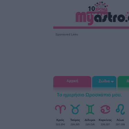
Sponsored Links
Αρχική
Ζώδια
Α
Το ημερήσιο Ωροσκόπιο μου.
Κριός
Ταύρος
Δίδυμοι
Καρκίνος
Λέων
21/3-20/4
21/4-20/5
21/5-21/6
22/6-22/7
23/7-23/8