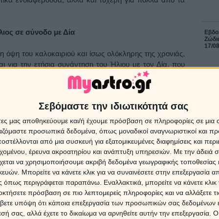
ιος σε σύνοδο με Δία
Εβδομ
Ζώδια
17/0
νη όψη του καλοκαιριού και ίσως ολόκληρης της χρονιάς,
αι για την ετήσια συνάντηση του Ήλιου με τον Δία, που
ιο του Λέοντα. Οι πλανήτες μας προκαλούν για κέφι,
ΔΩΡΕ
Χρίστ
Σεβόμαστε την ιδιωτικότητά σας
τη τρίγωνο Ποσειδώνας
έκλει
άτες μας αποθηκεύουμε και/ή έχουμε πρόσβαση σε πληροφορίες σε μια
τις 24 του μήνα όπου εκτός από τη σύνοδο Δία-Ήλιου
ργαζόμαστε προσωπικά δεδομένα, όπως μοναδικοί αναγνωριστικοί και 
εσπέσιου τριγώνου ανάμεσα στην Αφροδίτη και τον
στέλλονται από μια συσκευή για εξατομικευμένες διαφημίσεις και περ
16 Ιο
ραμυθένιους έρωτες και βραδιές στο φώς των κεριών,
εχομένου, έρευνα ακροατηρίου και ανάπτυξη υπηρεσιών.
Με την άδειά σα
ωτα να μπερδεύονται γλυκά και τρυφερά.
χεται να χρησιμοποιήσουμε ακριβή δεδομένα γεωγραφικής τοποθεσίας 
Ηλια
στις 
ών. Μπορείτε να κάνετε κλικ για να συναινέσετε στην επεξεργασία απ
Προβλ
 όπως περιγράφεται παραπάνω. Εναλλακτικά, μπορείτε να κάνετε κλικ γ
ρης στον Σκορπιό
οκτήσετε πρόσβαση σε πιο λεπτομερείς πληροφορίες και να αλλάξετε τι
βετε υπόψη ότι κάποια επεξεργασία των προσωπικών σας δεδομένων ε
 στο ζώδιο του Ζυγού στις 26 Ιουλίου μετακομίζει στον
8 Αυγ
εσή σας, αλλά έχετε το δικαίωμα να αρνηθείτε αυτήν την επεξεργασία. 
τα ξημερώματα της 14ης Σεπτεμβρίου. Τα παρορμητικά