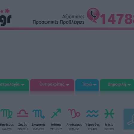
στρολογία
Ονειροκρίτης
Ταρώ
Δημοφιλή
Παρθένος
Ζυγός
Σκορπιός
Τοξότης
Αιγόκερως
Υδροχόος
Ιχθείς
24/8-22/9
23/9-22/10
23/10-22/11
23/11-21/12
22/12-19/1
20/1-19/2
20/2-20/3