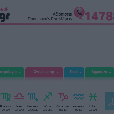
στρολογία
Ονειροκρίτης
Ταρώ
Δημοφιλή
Παρθένος
Ζυγός
Σκορπιός
Τοξότης
Αιγόκερως
Υδροχόος
Ιχθείς
24/8-22/9
23/9-22/10
23/10-22/11
23/11-21/12
22/12-19/1
20/1-19/2
20/2-20/3