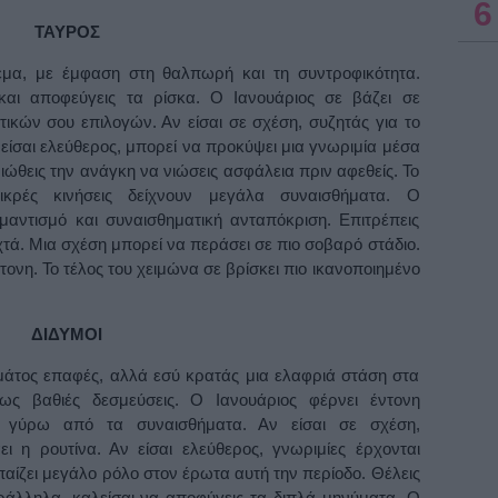
6
ΤΑΥΡΟΣ
ρεμα, με έμφαση στη θαλπωρή και τη συντροφικότητα.
 και αποφεύγεις τα ρίσκα. Ο Ιανουάριος σε βάζει σε
ικών σου επιλογών. Αν είσαι σε σχέση, συζητάς για το
είσαι ελεύθερος, μπορεί να προκύψει μια γνωριμία μέσα
ώθεις την ανάγκη να νιώσεις ασφάλεια πριν αφεθείς. Το
ικρές κινήσεις δείχνουν μεγάλα συναισθήματα. Ο
αντισμό και συναισθηματική ανταπόκριση. Επιτρέπεις
χτά. Μια σχέση μπορεί να περάσει σε πιο σοβαρό στάδιο.
ντονη. Το τέλος του χειμώνα σε βρίσκει πιο ικανοποιημένο
ΔΙΔΥΜΟΙ
εμάτος επαφές, αλλά εσύ κρατάς μια ελαφριά στάση στα
ως βαθιές δεσμεύσεις. Ο Ιανουάριος φέρνει έντονη
ις γύρω από τα συναισθήματα. Αν είσαι σε σχέση,
ι η ρουτίνα. Αν είσαι ελεύθερος, γνωριμίες έρχονται
αίζει μεγάλο ρόλο στον έρωτα αυτή την περίοδο. Θέλεις
αράλληλα, καλείσαι να αποφύγεις τα διπλά μηνύματα. Ο