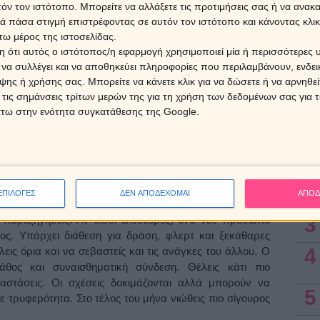
τόν τον ιστότοπο. Μπορείτε να αλλάξετε τις προτιμήσεις σας ή να ανακα
Ερμή
25 Α
 πάσα στιγμή επιστρέφοντας σε αυτόν τον ιστότοπο και κάνοντας κλι
υτό το Χειμώνα; Ποιες είναι οι προτεραιότητες και ποιοι
Προβλ
ω μέρος της ιστοσελίδας.
ξεκινά; Ποια ζώδια θα έχουν ανακατατάξεις και αλλαγές
 ότι αυτός ο ιστότοπος/η εφαρμογή χρησιμοποιεί μία ή περισσότερες 
ι να συλλέγει και να αποθηκεύει πληροφορίες που περιλαμβάνουν, ενδεικ
5 Αυγ
ης ή χρήσης σας. Μπορείτε να κάνετε κλικ για να δώσετε ή να αρνηθε
οσκόπο που σε ενδιαφέρει και μάθε όλη την
 τις σημάνσεις τρίτων μερών της για τη χρήση των δεδομένων σας για
ια το Χειμώνα του 2026.
άτω στην ενότητα συγκατάθεσης της Google.
Ασ
ΚΡΙΟΣ
1
άγκη για ζεστασιά και επιβεβαίωση, αλλά οι κινήσεις σου
θως. Μια παλιά ιστορία μπορεί να σε βάλει σε σκέψεις,
2
ριος ανοίγει δυναμικά στον έρωτα και νιώθεις έτοιμος να
ΕΠΙΛΟΓΕΣ
ΔΕΝ ΑΠΟΔΕΧΟΜΑΙ
ΑΠΟΔ
εις αυτό που θέλεις. Αν είσαι σε σχέση, η επικοινωνία
3
αι παρεξηγήσεις. Αν είσαι ελεύθερος, ένα νέο πρόσωπο
ος. Υπάρχει διάθεση για δράση, φλερτ και ξεκάθαρες
4
εις όρια και να σεβαστείς και τις ανάγκες του άλλου. Ο
θος και συναισθηματική σύνδεση. Θέλεις κάτι πιο
ταστάσεις. Οι σχέσεις δοκιμάζονται αλλά μπορούν να
5
 τρυφερότητα. Στο τέλος του μήνα νιώθεις πιο σίγουρος