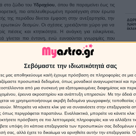
ά στο ζώδιο του
Υδροχόου
, όπου θα παραμείνει έως τις
αφορετική, πιο απελευθερωμένη προσέγγιση στον έρωτα
υτής της περιόδου δίνεται έμφαση στην ανεξαρτησία, την
ΔΩΡΕ
Χρίστ
ν ερωτικών δεσμών. Οι σχέσεις χρειάζονται χώρο για να
έκλει
ς πιέσεις και κτητικότητα. Η ανάγκη για ειλικρίνεια,
κά γίνεται πιο έντονη, ενώ ευνοούνται γνωριμίες που
ινωνικούς κύκλους. Είναι μια φάση που μας καλεί να
16 Ιο
α σπάσουμε παλιά μοτίβα και να επιτρέψουμε στο
ορισμούς, με σεβασμό στη μοναδικότητα του άλλου αλλά
Άρης 
Αυγο
Σεβόμαστε την ιδιωτικότητά σας
Σεπτ
Προβλ
άτες μας αποθηκεύουμε και/ή έχουμε πρόσβαση σε πληροφορίες σε μια
λάζει αισθητά, καθώς ο
Ερμής γυρίζει ανάδρομος στο
ργαζόμαστε προσωπικά δεδομένα, όπως μοναδικοί αναγνωριστικοί και 
ουαρίου έως τις 20 Μαρτίου
. Αυτή η περίοδος φέρνει
στέλλονται από μια συσκευή για εξατομικευμένες διαφημίσεις και περ
εις και συναισθηματικά μπλοκαρίσματα, καθώς η λογική
6 Αυγ
εχομένου, έρευνα ακροατηρίου και ανάπτυξη υπηρεσιών.
Με την άδειά σα
ει το πάνω χέρι. Λόγια που δεν ειπώθηκαν σωστά,
χεται να χρησιμοποιήσουμε ακριβή δεδομένα γεωγραφικής τοποθεσίας 
Η Αφ
 σκέψεις που μπερδεύονται μπορούν να δημιουργήσουν
τον 
ών. Μπορείτε να κάνετε κλικ για να συναινέσετε στην επεξεργασία απ
επηρε
νεργασίες. Παράλληλα, είναι μια φάση έντονης εσωτερικής
 όπως περιγράφεται παραπάνω. Εναλλακτικά, μπορείτε να κάνετε κλικ γ
ς επαφές και ανεκπλήρωτα συναισθήματα επιστρέφουν
οκτήσετε πρόσβαση σε πιο λεπτομερείς πληροφορίες και να αλλάξετε τι
υνοούνται τα νέα ξεκινήματα, αλλά προσφέρεται χρόνος
βετε υπόψη ότι κάποια επεξεργασία των προσωπικών σας δεδομένων ε
αναπροσδιορισμό στόχων, με περισσότερη εμπιστοσύνη
6 Αυγ
εσή σας, αλλά έχετε το δικαίωμα να αρνηθείτε αυτήν την επεξεργασία. 