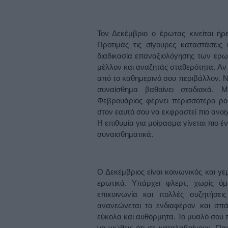
Τον Δεκέμβριο ο έρωτας κινείται ή
Προτιμάς τις σίγουρες καταστάσεις
διαδικασία επαναξιολόγησης των ερωτ
μέλλον και αναζητάς σταθερότητα. Αν 
από το καθημερινό σου περιβάλλον. Νι
συναίσθημα βαθαίνει σταδιακά. Μ
Φεβρουάριος φέρνει περισσότερο ρομ
στον εαυτό σου να εκφραστεί πιο ανοι
Η επιθυμία για μοίρασμα γίνεται πιο έ
συναισθηματικά.
Ο Δεκέμβριος είναι κοινωνικός και γ
ερωτικά. Υπάρχει φλερτ, χωρίς όμ
επικοινωνία και πολλές συζητήσε
ανανεώνεται το ενδιαφέρον και σπάε
εύκολα και αυθόρμητα. Το μυαλό σου π
να νιώθεις ότι σε καταλαβαίνουν. Π