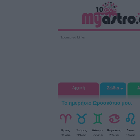
Sponsored Links
Αρχική
Ζώδια
Α
Το ημερήσιο Ωροσκόπιο μου.
Κριός
Ταύρος
Δίδυμοι
Καρκίνος
Λέων
21/3-20/4
21/4-20/5
21/5-21/6
22/6-22/7
23/7-23/8