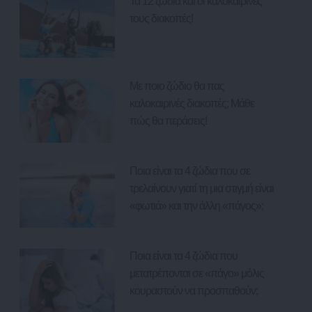
Τα 12 ζώδια και οι καλοκαιρινές
τους διακοπές!
Με ποιο ζώδιο θα πας
καλοκαιρινές διακοπές; Μάθε
πώς θα περάσεις!
Ποια είναι τα 4 ζώδια που σε
τρελαίνουν γιατί τη μια στιγμή είναι
«φωτιά» και την άλλη «πάγος»;
Ποια είναι τα 4 ζώδια που
μετατρέπονται σε «πάγο» μόλις
κουραστούν να προσπαθούν;