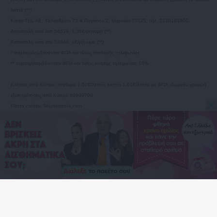
λεπτό (**)
Καπα-TEL AE, Χαλανδρίου 73 & Πηγάσου 2, Μαρούσι 15125, τηλ. 2130161800.
Αποστολή sms στο 54529, 1,36€/μήνυμα (**)
Αποστολή sms στο 54848, 1€/μήνυμα (**)
* συμπεριλαμβάνονται ΦΠΑ και τέλος σταθερής τηλεφωνίας
** συμπεριλαμβάνονται ΦΠΑ και τέλος κινητής τηλεφωνίας 10%
Κλήσεις από Κύπρο, σταθερό 1,52€/λεπτό, κινητό 1,61€/λεπτό με ΦΠΑ. Δωρεάν γραμμή
εξυπηρέτησης από Κύπρο 80009700
Photo credits: Shutterstock.com