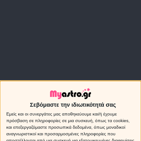
Σεβόμαστε την ιδιωτικότητά σας
Εμείς και οι συνεργάτες μας αποθηκεύουμε και/ή έχουμε
πρόσβαση σε πληροφορίες σε μια συσκευή, όπως τα cookies,
Ο Ερμής σε σύνοδο με τον Ήλιο στις 7 Μαρτίου
και επεξεργαζόμαστε προσωπικά δεδομένα, όπως μοναδικοί
αναγνωριστικοί και προσαρμοσμένες πληροφορίες που
2017
αποστέλλονται από μια συσκευή για εξατομικευμένες διαφημίσεις