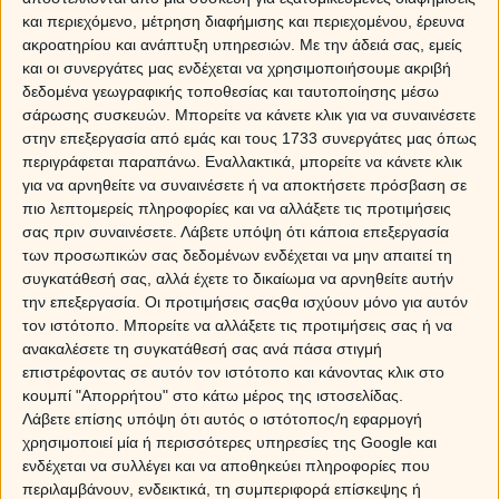
και περιεχόμενο, μέτρηση διαφήμισης και περιεχομένου, έρευνα
Καταρχάς, η σκέψη σου είναι πιο ξεκάθαρη απ’ ό,τι
ακροατηρίου και ανάπτυξη υπηρεσιών.
Με την άδειά σας, εμείς
συνήθως και εστιάζει στο όποιο θέμα σε απασχολεί, σε
και οι συνεργάτες μας ενδέχεται να χρησιμοποιήσουμε ακριβή
ό,τι σε ενδιαφέρει να επεξεργαστείς, δίνοντάς σου μία
δεδομένα γεωγραφικής τοποθεσίας και ταυτοποίησης μέσω
πάρα πολύ καλή επαφή με τους γύρω σου. Ακόμα και
σάρωσης συσκευών. Μπορείτε να κάνετε κλικ για να συναινέσετε
αν υπάρξουν διαφωνίες και αντιπαραθέσεις γύρω από
στην επεξεργασία από εμάς και τους 1733 συνεργάτες μας όπως
ό,τι συζητάς, κυρίως σε επαγγελματικό επίπεδο, είναι
περιγράφεται παραπάνω. Εναλλακτικά, μπορείτε να κάνετε κλικ
πολύ πιθανόν να βρεθούν οι κατάλληλες λύσεις, μια και
για να αρνηθείτε να συναινέσετε ή να αποκτήσετε πρόσβαση σε
η διάθεση και η κατανόηση είναι έκδηλες στις διαθέσεις
πιο λεπτομερείς πληροφορίες και να αλλάξετε τις προτιμήσεις
και τις συμπεριφορές.
σας πριν συναινέσετε.
Λάβετε υπόψη ότι κάποια επεξεργασία
των προσωπικών σας δεδομένων ενδέχεται να μην απαιτεί τη
Τις ημέρες αυτές είναι πολύ πιθανό να υπάρξουν
συγκατάθεσή σας, αλλά έχετε το δικαίωμα να αρνηθείτε αυτήν
ευχάριστες ειδήσεις, μηνύματα και τηλεφωνήματα, τα
την επεξεργασία. Οι προτιμήσεις σαςθα ισχύουν μόνο για αυτόν
οποία θα σου δώσουν αφενός χαρά, αφετέρου
τον ιστότοπο. Μπορείτε να αλλάξετε τις προτιμήσεις σας ή να
πληροφορίες, που μπορεί να αποδειχτούν ιδιαίτερα
ανακαλέσετε τη συγκατάθεσή σας ανά πάσα στιγμή
χρήσιμες.
επιστρέφοντας σε αυτόν τον ιστότοπο και κάνοντας κλικ στο
κουμπί "Απορρήτου" στο κάτω μέρος της ιστοσελίδας.
Επίσης, δεν αποκλείεται να υπάρξουν συζητήσεις γύρω
Λάβετε επίσης υπόψη ότι αυτός ο ιστότοπος/η εφαρμογή
από κάποιο ταξίδι, επαγγελματικό ή αναψυχής,
χρησιμοποιεί μία ή περισσότερες υπηρεσίες της Google και
δίνοντας ένα αισιόδοξο στίγμα στις ημέρες που
ενδέχεται να συλλέγει και να αποθηκεύει πληροφορίες που
διανύουμε.
περιλαμβάνουν, ενδεικτικά, τη συμπεριφορά επίσκεψης ή