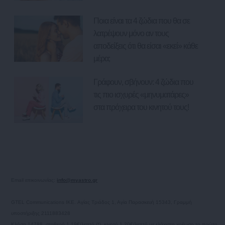
Ποια είναι τα 4 ζώδια που θα σε
λατρέψουν μόνο αν τους
αποδείξεις ότι θα είσαι «εκεί» κάθε
μέρα;
Γράφουν, σβήνουν: 4 ζώδια που
τις πιο ισχυρές «μηνυματάρες»
στα πρόχειρα του κινητού τους!
Email επικοινωνίας:
info@myastro.gr
GTEL Communications IKE. Αγίας Τριάδος 1, Αγία Παρασκευή 15343, Γραμμή
υποστήριξης 2111883428
Κλήση 14788, σταθερό 1,19€/λεπτό (*), κινητό 1,20€/λεπτό με ελάχιστη χρέωση το πρώτο