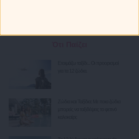
Τα 12 ζώδια και οι καλοκαιρινές τους επιθυμίες!
Πως συμπεριφέρονται τα ζώδια στην παραλία;
Ότι Παίζει
Ετοιμάζω ταξίδι... Οι προορισμοί
για τα 12 ζώδια.
Ζώδια και Ταξίδια: Με ποια ζώδια
μπορείς να ταξιδέψεις το φετινό
καλοκαίρι;