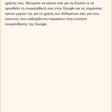
χρήσης σας. Μπορείτε να κάνετε κλικ για να δώσετε ή να
Ένα άλλο σενάριο μιλάει για νέες προτάσεις,
αρνηθείτε τη συγκατάθεσή σας στην Google και τις σημάνσεις
καινούργιες ευκαιρίες που ανοίγονται μπροστά σου, τις
τρίτων μερών της για τη χρήση των δεδομένων σας για τους
οποίες όμως χρειάζεται να δεις με ρεαλισμό και
σκοπούς που καθορίζονται παρακάτω στην ενότητα
αντικειμενικότητα, για να μπορέσεις να τις διαχειριστείς
συγκατάθεσης της Google.
κατάλληλα.
Οι ημέρες προσφέρονται και για πάσης φύσεως
συναισθηματικές εξομολογήσεις, που μπορεί να
βελτιώσουν σημαντικά τον τομέα των προσωπικών σου
σχέσεων.
Ποια ζώδια επηρεάζονται από τη σύνοδο Ερμή-
Ήλιου
Sponsored Links