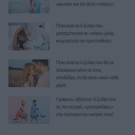
«φωτιά» και την άλλη «πάγος»;
Ποια είναι τα 4 ζώδια που
μετατρέπονται σε «πάγο» μόλις
κουραστούν να προσπαθούν;
Ποια είναι τα 4 ζώδια που θα σε
λατρέψουν μόνο αν τους
αποδείξεις ότι θα είσαι «εκεί» κάθε
μέρα;
Γράφουν, σβήνουν: 4 ζώδια που
τις πιο ισχυρές «μηνυματάρες»
στα πρόχειρα του κινητού τους!