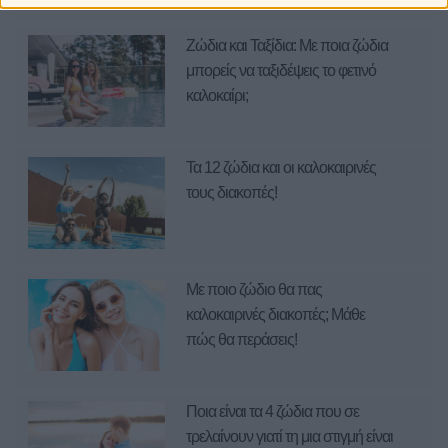
Ζώδια και Ταξίδια: Με ποια ζώδια
μπορείς να ταξιδέψεις το φετινό
καλοκαίρι;
Τα 12 ζώδια και οι καλοκαιρινές
τους διακοπές!
Με ποιο ζώδιο θα πας
καλοκαιρινές διακοπές; Μάθε
πώς θα περάσεις!
Ποια είναι τα 4 ζώδια που σε
τρελαίνουν γιατί τη μια στιγμή είναι