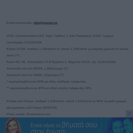
Email επικοινωνίας:
info@myastro.gr
GTEL Communications IKE. Αγίας Τριάδος 1, Αγία Παρασκευή 15343, Γραμμή
υποστήριξης 2111883428
Κλήση 14788, σταθερό 1,19€/λεπτό (*), κινητό 1,20€/λεπτό με ελάχιστη χρέωση το πρώτο
λεπτό (**)
Καπα-TEL AE, Χαλανδρίου 73 & Πηγάσου 2, Μαρούσι 15125, τηλ. 2130161800.
Αποστολή sms στο 54529, 1,36€/μήνυμα (**)
Αποστολή sms στο 54848, 1€/μήνυμα (**)
* συμπεριλαμβάνονται ΦΠΑ και τέλος σταθερής τηλεφωνίας
** συμπεριλαμβάνονται ΦΠΑ και τέλος κινητής τηλεφωνίας 10%
Κλήσεις από Κύπρο, σταθερό 1,52€/λεπτό, κινητό 1,61€/λεπτό με ΦΠΑ. Δωρεάν γραμμή
εξυπηρέτησης από Κύπρο 80009700
Photo credits: Shutterstock.com