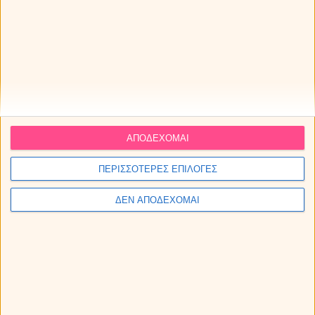
ΑΠΟΔΕΧΟΜΑΙ
ΠΕΡΙΣΣΟΤΕΡΕΣ ΕΠΙΛΟΓΕΣ
ΔΕΝ ΑΠΟΔΕΧΟΜΑΙ
Οι προβλέψεις αριθμολογίας για τον Αύγουστο 2026.
Αστρολογικό Ταρώ: Προβλέψεις Ταρώ Αυγούστου 2026 για
όλα τα ζώδια.