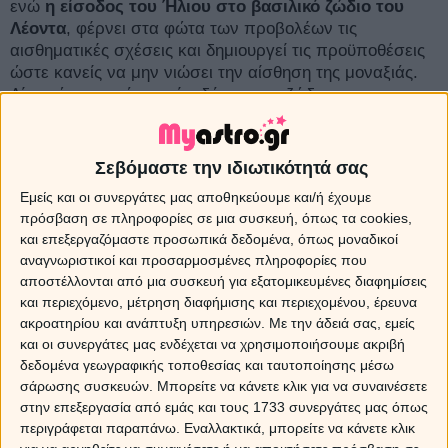
ενώ
η είσοδος του Ήλιου στο βασιλικό ζώδιο του
Λέοντα
, φέρνει στα φώτα των προβολέων τις
αισθηματικές σχέσεις και δημιουργεί τις προϋποθέσεις
ώστε κανείς να μην νιώσει την αίσθηση της μοναξιάς.
Λίγες ώρες μετά την είσοδό του στο ζώδιο της
κυβέρνησής του, σχηματίζει την
Πανσέληνο στο ζώδιο
του Υδροχόου,
που σηματοδοτεί αλλαγές και θετικές
εξελίξεις για ένα γενικότερο καλό.
Σεβόμαστε την ιδιωτικότητά σας
Εμείς και οι συνεργάτες μας αποθηκεύουμε και/ή έχουμε
Η Αφροδίτη στην Παρθένο
πρόσβαση σε πληροφορίες σε μια συσκευή, όπως τα cookies,
και επεξεργαζόμαστε προσωπικά δεδομένα, όπως μοναδικοί
αναγνωριστικοί και προσαρμοσμένες πληροφορίες που
Sponsored Links
αποστέλλονται από μια συσκευή για εξατομικευμένες διαφημίσεις
και περιεχόμενο, μέτρηση διαφήμισης και περιεχομένου, έρευνα
ακροατηρίου και ανάπτυξη υπηρεσιών.
Με την άδειά σας, εμείς
και οι συνεργάτες μας ενδέχεται να χρησιμοποιήσουμε ακριβή
δεδομένα γεωγραφικής τοποθεσίας και ταυτοποίησης μέσω
σάρωσης συσκευών. Μπορείτε να κάνετε κλικ για να συναινέσετε
στην επεξεργασία από εμάς και τους 1733 συνεργάτες μας όπως
περιγράφεται παραπάνω. Εναλλακτικά, μπορείτε να κάνετε κλικ