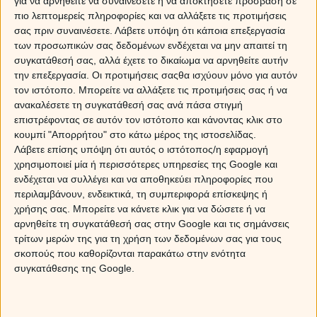
για να αρνηθείτε να συναινέσετε ή να αποκτήσετε πρόσβαση σε
πιο λεπτομερείς πληροφορίες και να αλλάξετε τις προτιμήσεις
σας πριν συναινέσετε.
Λάβετε υπόψη ότι κάποια επεξεργασία
των προσωπικών σας δεδομένων ενδέχεται να μην απαιτεί τη
συγκατάθεσή σας, αλλά έχετε το δικαίωμα να αρνηθείτε αυτήν
την επεξεργασία. Οι προτιμήσεις σαςθα ισχύουν μόνο για αυτόν
τον ιστότοπο. Μπορείτε να αλλάξετε τις προτιμήσεις σας ή να
ανακαλέσετε τη συγκατάθεσή σας ανά πάσα στιγμή
επιστρέφοντας σε αυτόν τον ιστότοπο και κάνοντας κλικ στο
κουμπί "Απορρήτου" στο κάτω μέρος της ιστοσελίδας.
Λάβετε επίσης υπόψη ότι αυτός ο ιστότοπος/η εφαρμογή
χρησιμοποιεί μία ή περισσότερες υπηρεσίες της Google και
ενδέχεται να συλλέγει και να αποθηκεύει πληροφορίες που
περιλαμβάνουν, ενδεικτικά, τη συμπεριφορά επίσκεψης ή
χρήσης σας. Μπορείτε να κάνετε κλικ για να δώσετε ή να
αρνηθείτε τη συγκατάθεσή σας στην Google και τις σημάνσεις
Το θετικό σκηνικό ολοκληρώνεται με
την είσοδο της
τρίτων μερών της για τη χρήση των δεδομένων σας για τους
Αφροδίτης στο ζώδιο της Παρθένου
, που θα φέρει
σκοπούς που καθορίζονται παρακάτω στην ενότητα
περισσότερη λογική και θα μας βοηθήσει να
συγκατάθεσης της Google.
αντιμετωπίσουμε δυσκολίες και ρήξεις με τον καλύτερο
τρόπο, ώστε να αποφευχθούν τυχόν δυσάρεστες
συνέπειες. Το γεγονός ότι όλες αυτές οι όψεις