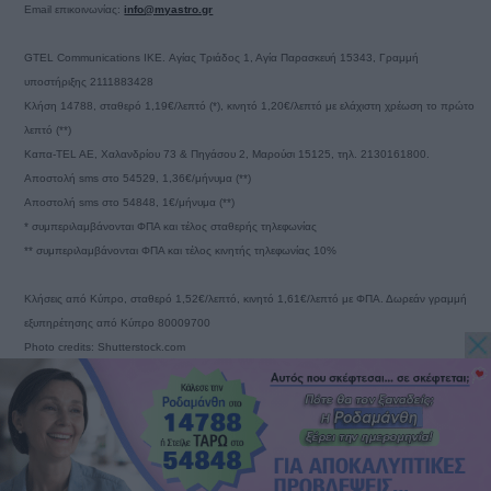
Email επικοινωνίας:
info@myastro.gr
GTEL Communications IKE. Αγίας Τριάδος 1, Αγία Παρασκευή 15343, Γραμμή
υποστήριξης 2111883428
Κλήση 14788, σταθερό 1,19€/λεπτό (*), κινητό 1,20€/λεπτό με ελάχιστη χρέωση το πρώτο
λεπτό (**)
Καπα-TEL AE, Χαλανδρίου 73 & Πηγάσου 2, Μαρούσι 15125, τηλ. 2130161800.
Αποστολή sms στο 54529, 1,36€/μήνυμα (**)
Αποστολή sms στο 54848, 1€/μήνυμα (**)
* συμπεριλαμβάνονται ΦΠΑ και τέλος σταθερής τηλεφωνίας
** συμπεριλαμβάνονται ΦΠΑ και τέλος κινητής τηλεφωνίας 10%
Κλήσεις από Κύπρο, σταθερό 1,52€/λεπτό, κινητό 1,61€/λεπτό με ΦΠΑ. Δωρεάν γραμμή
εξυπηρέτησης από Κύπρο 80009700
Photo credits: Shutterstock.com