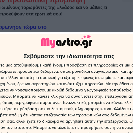
ξιωμένους ταρωμάντες της Ελλάδας και να μάθεις τι
 προκύψουν στα ερωτικά σου!
εφώνησε τώρα στο
1 188 3450
συμβεί στην ερωτική σου ζωή!
Σεβόμαστε την ιδιωτικότητά σας
άτες μας αποθηκεύουμε και/ή έχουμε πρόσβαση σε πληροφορίες σε μια
Sponsored Links
ργαζόμαστε προσωπικά δεδομένα, όπως μοναδικοί αναγνωριστικοί και 
στέλλονται από μια συσκευή για εξατομικευμένες διαφημίσεις και περ
εχομένου, έρευνα ακροατηρίου και ανάπτυξη υπηρεσιών.
Με την άδειά σα
χεται να χρησιμοποιήσουμε ακριβή δεδομένα γεωγραφικής τοποθεσίας 
Ασ
ών. Μπορείτε να κάνετε κλικ για να συναινέσετε στην επεξεργασία απ
Πρ
 όπως περιγράφεται παραπάνω. Εναλλακτικά, μπορείτε να κάνετε κλικ γ
οκτήσετε πρόσβαση σε πιο λεπτομερείς πληροφορίες και να αλλάξετε τι
Τα ζώ
βετε υπόψη ότι κάποια επεξεργασία των προσωπικών σας δεδομένων ε
08/0
εσή σας, αλλά έχετε το δικαίωμα να αρνηθείτε αυτήν την επεξεργασία. 
τόν τον ιστότοπο. Μπορείτε να αλλάξετε τις προτιμήσεις σας ή να ανακα