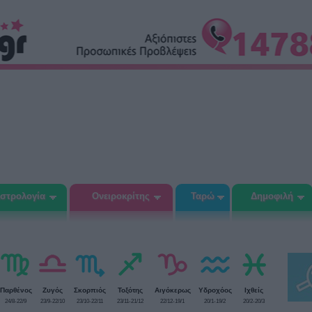
στρολογία
Ονειροκρίτης
Ταρώ
Δημοφιλή
Παρθένος
Ζυγός
Σκορπιός
Τοξότης
Αιγόκερως
Υδροχόος
Ιχθείς
24/8-22/9
23/9-22/10
23/10-22/11
23/11-21/12
22/12-19/1
20/1-19/2
20/2-20/3