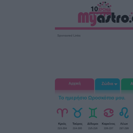
Sponsored Links
Αρχική
Ζώδια
Α
Το ημερήσιο Ωροσκόπιο μου.
Κριός
Ταύρος
Δίδυμοι
Καρκίνος
Λέων
21/3-20/4
21/4-20/5
21/5-21/6
22/6-22/7
23/7-23/8