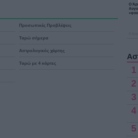
Ο Άρη
Αυγο
«φου
Προσωπικές Προβλέψεις
8 Αυγ
Ταρώ σήμερα
Αστρολογικός χάρτης
Ασ
Ταρώ με 4 κάρτες
1
2
3
4
5