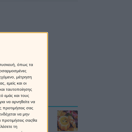
 συσκευή, όπως τα
προσαρμοσμένες
ιεχόμενο, μέτρηση
ς, εμείς και οι
και ταυτοποίησης
τρολογικές
ό εμάς και τους
οβλέψεις
ια να αρνηθείτε να
ς προτιμήσεις σας
δια το Σάββατο
νδέχεται να μην
8/2026
Οι προτιμήσεις σαςθα
λέσετε τη