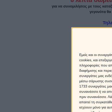
για να συνομιλήσεις με τους κατα
γεγονότα θα
Τηλ
21
Μάθε τι θα 
Εμείς και οι συνεργ
cookies, και επεξε
πληροφορίες που απο
διαφήμισης και περι
συνεργάτες μας ενδέ
μέσω σάρωσης συσκευ
1733 συνεργάτες μας
συναινέσετε ή να απ
πριν συναινέσετε.
Λά
απαιτεί τη συγκατάθ
ισχύουν μόνο για αυ