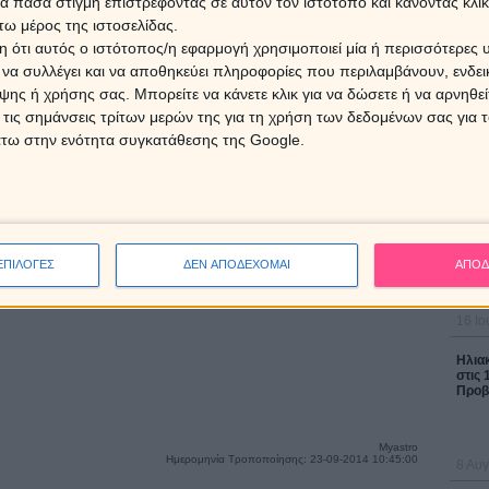
 πάσα στιγμή επιστρέφοντας σε αυτόν τον ιστότοπο και κάνοντας κλι
ω μέρος της ιστοσελίδας.
 ότι αυτός ο ιστότοπος/η εφαρμογή χρησιμοποιεί μία ή περισσότερες 
ι να συλλέγει και να αποθηκεύει πληροφορίες που περιλαμβάνουν, ενδεικ
Εβδομ
Ζώδια
ης ή χρήσης σας. Μπορείτε να κάνετε κλικ για να δώσετε ή να αρνηθε
17/0
 τις σημάνσεις τρίτων μερών της για τη χρήση των δεδομένων σας για
άτω στην ενότητα συγκατάθεσης της Google.
 από τις 10 το πρωί μέχρι τις 10 το βράδυ. Κάθε
ο κλήση. Μπορείτε όλοι να χρησιμοποιήσετε εκ νέου
 έχετε ήδη πάρει δωρεάν προσωπική πρόβλεψη στο
ΔΩΡΕ
Χρίστ
έκλει
ΕΠΙΛΟΓΕΣ
ΔΕΝ ΑΠΟΔΕΧΟΜΑΙ
ΑΠΟΔ
0
, χρεώνονται όπως όταν μιλάς με τους φίλους σου,
το συμβόλαιο σου με τον τηλεπικοινωνιακό πάροχο
16 Ιο
Ηλια
στις 
Προβλ
Myastro
Ημερομηνία Τροποποίησης: 23-09-2014 10:45:00
8 Αυγ