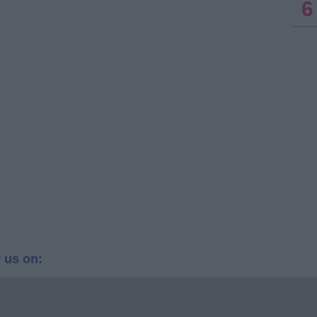
6
 us on: