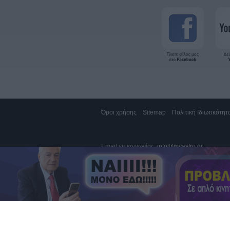
Όροι χρήσης
Sitemap
Πολιτική Ιδιωτικότητ
Email επικοινωνίας:
info@myastro.gr
GTEL Communications IKE. Αγίας Τριάδος 1,
Κλήση 14788, σταθερό 1,19€/λεπτό (*), κινητό
Καπα-TEL AE, Χαλανδρίου 73 & Πηγάσου 2, Μ
Αποστολή sms στο 54529, 1,36€/μήνυμα (**)
Αποστολή sms στο 54848, 1€/μήνυμα (**)
* συμπεριλαμβάνονται ΦΠΑ και τέλος σταθερή
** συμπεριλαμβάνονται ΦΠΑ και τέλος κινητή
Κλήσεις από Κύπρο, σταθερό 1,52€/λεπτό, κ