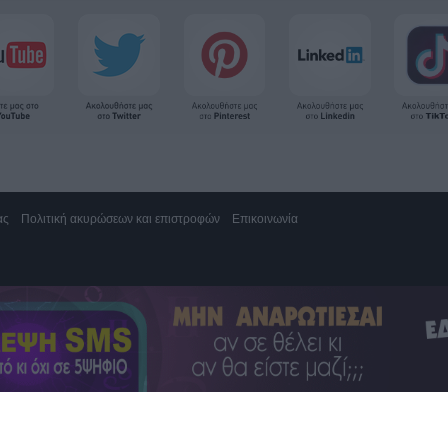
ας
Πολιτική ακυρώσεων και επιστροφών
Επικοινωνία
 Αγία Παρασκευή 15343, Γραμμή υποστήριξης 2111883428
 1,20€/λεπτό με ελάχιστη χρέωση το πρώτο λεπτό (**)
αρούσι 15125, τηλ. 2130161800.
ς τηλεφωνίας
ς τηλεφωνίας 10%
ινητό 1,61€/λεπτό με ΦΠΑ. Δωρεάν γραμμή εξυπηρέτησης από Κύπρο 80009700