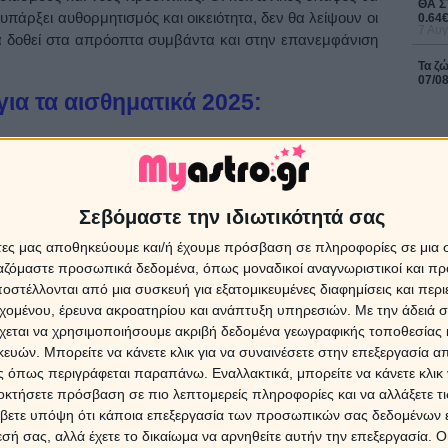
ΘΑ Σ
 υπάρξει αυθορμητισμός και οικειότητα, δεν θα λείψουν οι
0.64
7 Αυγ
α δοθεί στα απρόοπτα συμβάντα και στην επανεμφάνιση
Τα ζ
07/0
ια τα αισθηματικά 2025:
δεν αποκλείεται να είναι απρόοπτες και απρόσμενες, θα
την ανασφάλεια και θα φέρουν αισιοδοξία. Ευνοϊκές θα
σεις, τα προσφάτως χωρισμένα ζευγάρια θα έχουν τη
ΔΩΡΕ
νένωση και να δώσουν μία δεύτερη πιο ανανεωτική
Χρίστ
Σεβόμαστε την ιδιωτικότητά σας
έκλει
που θα τηρηθούν, οι προτάσεις θα στηρίζονται σε πιο
άτες μας αποθηκεύουμε και/ή έχουμε πρόσβαση σε πληροφορίες σε μια
 Για όσους αναζητούν καινούργια γνωριμία θα προκύψουν
ργαζόμαστε προσωπικά δεδομένα, όπως μοναδικοί αναγνωριστικοί και 
ς και κοινωνικές επαφές, πρόσφορο θα είναι το έδαφος
στέλλονται από μια συσκευή για εξατομικευμένες διαφημίσεις και περ
16 Ιο
πολύ γρήγορα θα πάρουν μία πιο προσωπική όψη. Για
εχομένου, έρευνα ακροατηρίου και ανάπτυξη υπηρεσιών.
Με την άδειά σα
ποκλείεται εντελώς ξαφνικά και απρόσμενα να ακουστεί
χεται να χρησιμοποιήσουμε ακριβή δεδομένα γεωγραφικής τοποθεσίας 
Η Αφρ
Μέσα στη νέα χρονιά θα υπάρξει δυνατότητα για μία
τον 
ών. Μπορείτε να κάνετε κλικ για να συναινέσετε στην επεξεργασία απ
επηρε
 όπως περιγράφεται παραπάνω. Εναλλακτικά, μπορείτε να κάνετε κλικ γ
οκτήσετε πρόσβαση σε πιο λεπτομερείς πληροφορίες και να αλλάξετε τι
α τα επαγγελματικά 2025:
βετε υπόψη ότι κάποια επεξεργασία των προσωπικών σας δεδομένων ε
7 Αυγ
εσή σας, αλλά έχετε το δικαίωμα να αρνηθείτε αυτήν την επεξεργασία. 
έματα επαγγελματικής και οικονομικής φύσης. Μέσα στην