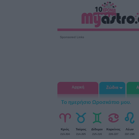
Sponsored Links
Αρχική
Ζώδια
Α
Το ημερήσιο Ωροσκόπιο μου.
Κριός
Ταύρος
Δίδυμοι
Καρκίνος
Λέων
21/3-20/4
21/4-20/5
21/5-21/6
22/6-22/7
23/7-23/8