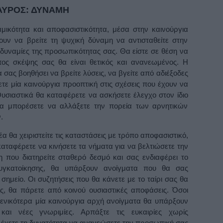
ΑΥΡΟΣ: ΔΥΝΑΜΗ
αμικότητα και αποφασιστικότητα, μέσα στην καινούργια
υν να βρείτε τη ψυχική δύναμη να αντισταθείτε στην
αδυναμίες της προσωπικότητας σας. Θα είστε σε θέση να
όπος σκέψης σας θα είναι θετικός και ανανεωμένος. Η
 σας βοηθήσει να βρείτε λύσεις, να βγείτε από αδιέξοδες
ετε μία καινούργια προοπτική στις σχέσεις που έχουν να
υσιαστικά θα καταφέρετε να ασκήσετε έλεγχο στον ίδιο
 θα μπορέσετε να αλλάξετε την πορεία των αρνητικών
.
έα θα χειριστείτε τις καταστάσεις με τρόπο αποφασιστικό,
 καταφέρετε να κινήσετε τα νήματα για να βελτιώσετε την
που διατηρείτε σταθερό δεσμό και σας ενδιαφέρει το
υγκατοίκησης, θα υπάρξουν ανοίγματα που θα σας
ημείο. Οι συζητήσεις που θα κάνετε με το ταίρι σας θα
κές, θα πάρετε από κοινού ουσιαστικές αποφάσεις. Όσοι
γενικότερα μία καινούργια αρχή ανοίγματα θα υπάρξουν
και νέες γνωριμίες. Αρπάξτε τις ευκαιρίες χωρίς
α έχετε τη δυνατότητα να ανανεώσετε την προσωπική σας