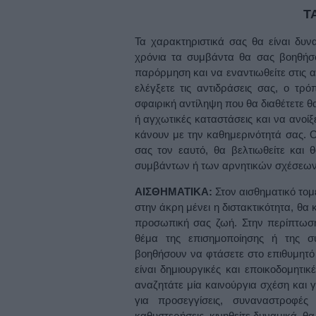
Τ
Τα χαρακτηριστικά σας θα είναι δυν
χρόνια τα συμβάντα θα σας βοηθήσο
παρόρμηση και να εναντιωθείτε στις 
ελέγξετε τις αντιδράσεις σας, ο τρ
σφαιρική αντίληψη που θα διαθέτετε θα
ή αγχωτικές καταστάσεις και να ανοίξ
κάνουν με την καθημερινότητά σας. Ο
σας τον εαυτό, θα βελτιωθείτε και
συμβάντων ή των αρνητικών σχέσεων
ΑΙΣΘΗΜΑΤΙΚΑ:
Στον αισθηματικό τομ
στην άκρη μένει η διστακτικότητα, θα
προσωπική σας ζωή. Στην περίπτωση 
θέμα της επισημοποίησης ή της σ
βοηθήσουν να φτάσετε στο επιθυμητό σ
είναι δημιουργικές και εποικοδομητι
αναζητάτε μία καινούργια σχέση και 
για προσεγγίσεις, συναναστροφές 
καθυστερήσεις, κινηθείτε δυναμικά, θ