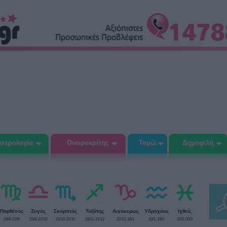
στρολογία
Ονειροκρίτης
Ταρώ
Δημοφιλή
Παρθένος
Ζυγός
Σκορπιός
Τοξότης
Αιγόκερως
Υδροχόος
Ιχθείς
24/8-22/9
23/9-22/10
23/10-22/11
23/11-21/12
22/12-19/1
20/1-19/2
20/2-20/3