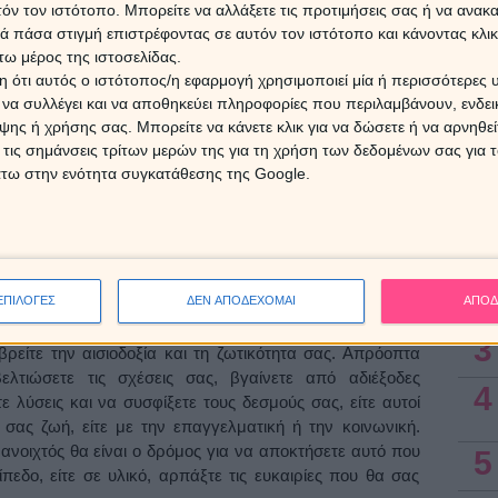
τόν τον ιστότοπο. Μπορείτε να αλλάξετε τις προτιμήσεις σας ή να ανακα
Οι α
 συνεργασία, ίσως μία καινούργια πόρτα, κάτι από όλα
για τ
 πάσα στιγμή επιστρέφοντας σε αυτόν τον ιστότοπο και κάνοντας κλι
φοροποιηθούν οι αρνητικές καταστάσεις, για να φύγει η
16/8/
ω μέρος της ιστοσελίδας.
ή εξέλιξη. Νέες προοπτικές θα κάνουν την εμφάνιση τους,
 ότι αυτός ο ιστότοπος/η εφαρμογή χρησιμοποιεί μία ή περισσότερες 
α έχουν τη δυνατότητα να προχωρήσουν δημιουργικά και
ι να συλλέγει και να αποθηκεύει πληροφορίες που περιλαμβάνουν, ενδεικ
καριέρα τους. Οι φιλόδοξοι χαρακτήρες θα μπορέσουν να
7 Αυγ
ης ή χρήσης σας. Μπορείτε να κάνετε κλικ για να δώσετε ή να αρνηθε
υς δραστηριότητες, ευνοϊκές θα είναι οι συνθήκες για
 τις σημάνσεις τρίτων μερών της για τη χρήση των δεδομένων σας για
ρίες θα υπάρξουν για να τακτοποιηθούν οι εργασιακές
άτω στην ενότητα συγκατάθεσης της Google.
μότητες, το θετικό αποτέλεσμα θα απαιτεί συντονισμό,
Ασ
1
ΚΡΙΟΣ: ΗΛΙΟΣ
2
ΕΠΙΛΟΓΕΣ
ΔΕΝ ΑΠΟΔΕΧΟΜΑΙ
ΑΠΟΔ
θα είναι τα συμβάντα που θα προκύψουν μέσα στη νέα
νανεωθείτε, θα προκύψουν καταστάσεις που θα τονώσουν
3
ρείτε την αισιοδοξία και τη ζωτικότητα σας. Απρόοπτα
τιώσετε τις σχέσεις σας, βγαίνετε από αδιέξοδες
4
 λύσεις και να συσφίξετε τους δεσμούς σας, είτε αυτοί
ας ζωή, είτε με την επαγγελματική ή την κοινωνική.
 ανοιχτός θα είναι ο δρόμος για να αποκτήσετε αυτό που
5
πεδο, είτε σε υλικό, αρπάξτε τις ευκαιρίες που θα σας