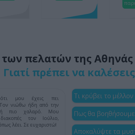
παρ
α των πελατών της Αθηνά
Γιατί πρέπει να καλέσεις
Τι κρύβει το μέλλον 
 ότι μου έχεις πει
 Τον νιώθω ήδη από την
υή πιο χαλαρό. Μου
Πως θα βοηθήσουμε
ιακοπές τον Ιούλιο,
 όπως λέει. Σε ευχαριστώ!
Αποκαλύψτε τα μυστ