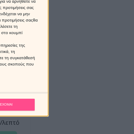
ια να αρνηθείτε να
ς προτιμήσεις σας
 ΛΕΠΤΑ
νδέχεται να μην
6€
Οι προτιμήσεις σαςθα
λέσετε τη
κ στο κουμπί
ε τώρα
υπηρεσίες της
τικά, τη
ίτε τη συγκατάθεσή
 τους σκοπούς που
 ΛΕΠΤΑ
14€
ΕΧΟΜΑΙ
€/λεπτό