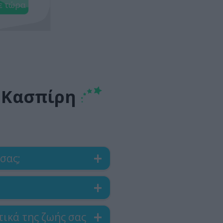
ε τώρα
ς Κασπίρη
σας;
ικά της ζωής σας