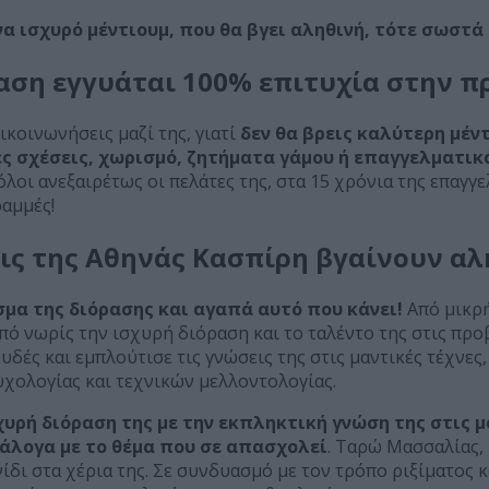
α ισχυρό μέντιουμ, που θα βγει αληθινή, τότε σωστά
ραση εγγυάται 100% επιτυχία στην π
ικοινωνήσεις μαζί της, γιατί
δεν θα βρεις καλύτερη μέν
 σχέσεις, χωρισμό, ζητήματα γάμου ή επαγγελματικά
όλοι ανεξαιρέτως οι πελάτες της, στα 15 χρόνια της επαγγε
ραμμές!
ις της Αθηνάς Κασπίρη βγαίνουν αλ
σμα της διόρασης και αγαπά αυτό που κάνει!
Από μικρή 
ό νωρίς την ισχυρή διόραση και το ταλέντο της στις προβ
δές και εμπλούτισε τις γνώσεις της στις μαντικές τέχνες
χολογίας και τεχνικών μελλοντολογίας.
χυρή διόραση της με την εκπληκτική γνώση της στις μ
άλογα με το θέμα που σε απασχολεί
. Ταρώ Μασσαλίας, 
νίδι στα χέρια της. Σε συνδυασμό με τον τρόπο ριξίματος κ