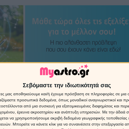
Σεβόμαστε την ιδιωτικότητά σας
άτες μας αποθηκεύουμε και/ή έχουμε πρόσβαση σε πληροφορίες σε μια
όβλεψη σε σταθερό αριθ
ργαζόμαστε προσωπικά δεδομένα, όπως μοναδικοί αναγνωριστικοί και 
στέλλονται από μια συσκευή για εξατομικευμένες διαφημίσεις και περ
ηλή τιμή από Ελλάδα και 
εχομένου, έρευνα ακροατηρίου και ανάπτυξη υπηρεσιών.
Με την άδειά σα
χεται να χρησιμοποιήσουμε ακριβή δεδομένα γεωγραφικής τοποθεσίας 
ών. Μπορείτε να κάνετε κλικ για να συναινέσετε στην επεξεργασία απ