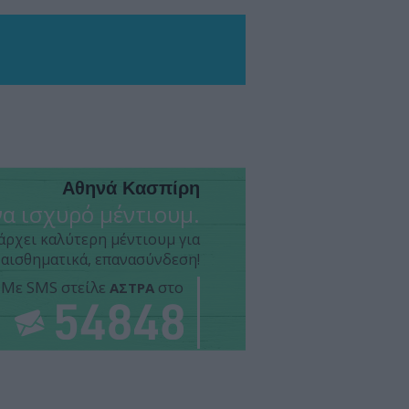
Αθηνά Κασπίρη
α ισχυρό μέντιουμ.
άρχει καλύτερη μέντιουμ για
αισθηματικά, επανασύνδεση!
Με SMS στείλε
στο
ΑΣΤΡΑ