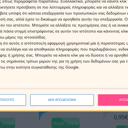
 όπως περιγράφεται παραπάνω. Εναλλακτικά, μπορείτε να κάνετε κλικ γ
οκτήσετε πρόσβαση σε πιο λεπτομερείς πληροφορίες και να αλλάξετε τι
ΛΕΠΤΑ
20' ΛΕΠΤΑ
30'
βετε υπόψη ότι κάποια επεξεργασία των προσωπικών σας δεδομένων ε
4€
26€
3
εσή σας, αλλά έχετε το δικαίωμα να αρνηθείτε αυτήν την επεξεργασία. 
τόν τον ιστότοπο. Μπορείτε να αλλάξετε τις προτιμήσεις σας ή να ανακα
 πάσα στιγμή επιστρέφοντας σε αυτόν τον ιστότοπο και κάνοντας κλι
ω μέρος της ιστοσελίδας.
 τώρα
παρε τώρα
παρ
 ότι αυτός ο ιστότοπος/η εφαρμογή χρησιμοποιεί μία ή περισσότερες 
ι να συλλέγει και να αποθηκεύει πληροφορίες που περιλαμβάνουν, ενδεικ
ης ή χρήσης σας. Μπορείτε να κάνετε κλικ για να δώσετε ή να αρνηθε
 τις σημάνσεις τρίτων μερών της για τη χρήση των δεδομένων σας για
άτω στην ενότητα συγκατάθεσης της Google.
ΛΕΠΤΑ
90' ΛΕΠΤΑ
120'
6€
90€
1
ΕΠΙΛΟΓΕΣ
ΔΕΝ ΑΠΟΔΕΧΟΜΑΙ
ΑΠΟΔ
0,95
 τώρα
παρε τώρα