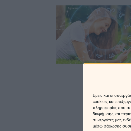
Εμείς και οι συνεργ
Πρ
cookies, και επεξε
πληροφορίες που απο
και χαμ
διαφήμισης και περι
συνεργάτες μας ενδέ
μέσω σάρωσης συσκευ