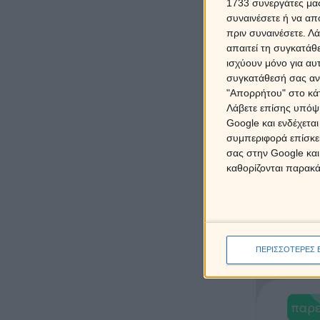
1733 συνεργάτες μας
συναινέσετε ή να απ
10' 
πριν συναινέσετε.
Λά
1
απαιτεί τη συγκατάθ
ισχύουν μόνο για αυ
συγκατάθεσή σας ανά
"Απορρήτου" στο κάτ
παρε
Λάβετε επίσης υπόψη
Google και ενδέχετα
συμπεριφορά επίσκεψ
σας στην Google και
καθορίζονται παρακ
60' 
6
ΠΕΡΙΣΣΟΤΕΡΕΣ 
παρε