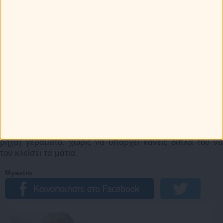
Τα χειρότερα για τον ΙΧΘΥ
Να βασανίζεται με την απορία: Είσαι για δεν είσαι η
αδελφή- ψυχή του και το κάρμα του αυτοπροσώπως; Κι αν
αποδειχθεί ότι δεν ήσουν τελικά; Κι αν πέσει και
γκρεμοτσακιστεί από τα ροζ συννεφάκια;
Να μην αγαπάς τα παιδάκια, τα σκυλάκια, τα γατάκια, τα
λουλουδάκια, τα σοκολατάκια, τα σφηνάκια… Και
επιπλέον, να τον ξεσυνερίζεσαι όταν επιμένει να βάζει
στην κοινή ζωή σας τα αγαπημένα του «-άκια». Όλα μαζί
ανεξαιρέτως και αδιακρίτως.
Να χωρίσετε, όπερ και θα σημαίνει πως δεν θα βρει ποτέ
την αγάπη και θα πεθάνει σαν το σκυλί, σε βαθιά (ή και
ρηχά) γεράματα, χωρίς να υπάρχει κανείς δίπλα του να
του κλείσει τα μάτια.
Myastro