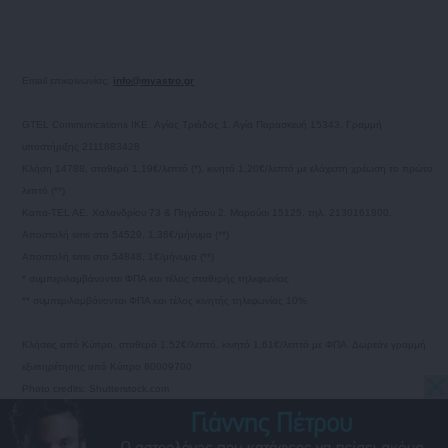
Email επικοινωνίας:
info@myastro.gr
GTEL Communications IKE. Αγίας Τριάδος 1, Αγία Παρασκευή 15343, Γραμμή
υποστήριξης 2111883428
Κλήση 14788, σταθερό 1,19€/λεπτό (*), κινητό 1,20€/λεπτό με ελάχιστη χρέωση το πρώτο
λεπτό (**)
Καπα-TEL AE, Χαλανδρίου 73 & Πηγάσου 2, Μαρούσι 15125, τηλ. 2130161800.
Αποστολή sms στο 54529, 1,36€/μήνυμα (**)
Αποστολή sms στο 54848, 1€/μήνυμα (**)
* συμπεριλαμβάνονται ΦΠΑ και τέλος σταθερής τηλεφωνίας
** συμπεριλαμβάνονται ΦΠΑ και τέλος κινητής τηλεφωνίας 10%
Κλήσεις από Κύπρο, σταθερό 1,52€/λεπτό, κινητό 1,61€/λεπτό με ΦΠΑ. Δωρεάν γραμμή
εξυπηρέτησης από Κύπρο 80009700
Photo credits: Shutterstock.com