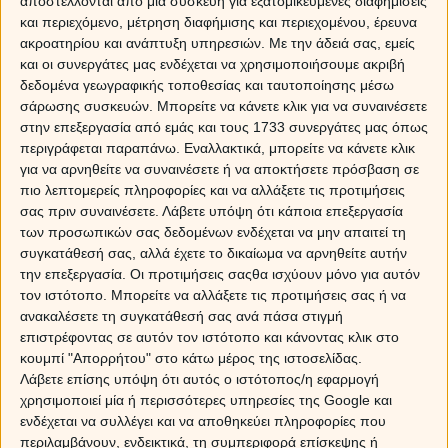
αποστέλλονται από μια συσκευή για εξατομικευμένες διαφημίσεις
και περιεχόμενο, μέτρηση διαφήμισης και περιεχομένου, έρευνα
ακροατηρίου και ανάπτυξη υπηρεσιών.
Με την άδειά σας, εμείς
και οι συνεργάτες μας ενδέχεται να χρησιμοποιήσουμε ακριβή
δεδομένα γεωγραφικής τοποθεσίας και ταυτοποίησης μέσω
σάρωσης συσκευών. Μπορείτε να κάνετε κλικ για να συναινέσετε
στην επεξεργασία από εμάς και τους 1733 συνεργάτες μας όπως
περιγράφεται παραπάνω. Εναλλακτικά, μπορείτε να κάνετε κλικ
για να αρνηθείτε να συναινέσετε ή να αποκτήσετε πρόσβαση σε
πιο λεπτομερείς πληροφορίες και να αλλάξετε τις προτιμήσεις
σας πριν συναινέσετε.
Λάβετε υπόψη ότι κάποια επεξεργασία
των προσωπικών σας δεδομένων ενδέχεται να μην απαιτεί τη
συγκατάθεσή σας, αλλά έχετε το δικαίωμα να αρνηθείτε αυτήν
την επεξεργασία. Οι προτιμήσεις σαςθα ισχύουν μόνο για αυτόν
τον ιστότοπο. Μπορείτε να αλλάξετε τις προτιμήσεις σας ή να
ανακαλέσετε τη συγκατάθεσή σας ανά πάσα στιγμή
επιστρέφοντας σε αυτόν τον ιστότοπο και κάνοντας κλικ στο
κουμπί "Απορρήτου" στο κάτω μέρος της ιστοσελίδας.
Τι φοβούνται τα ζώδια σε μια σχέση
Λάβετε επίσης υπόψη ότι αυτός ο ιστότοπος/η εφαρμογή
χρησιμοποιεί μία ή περισσότερες υπηρεσίες της Google και
Τα χειρότερα για τον ΚΡΙΟ
ενδέχεται να συλλέγει και να αποθηκεύει πληροφορίες που
περιλαμβάνουν, ενδεικτικά, τη συμπεριφορά επίσκεψης ή