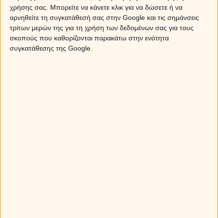
Να θεωρείς ότι δεν υπάρχει λόγος να τρέχετε σε άγνωστα
χρήσης σας. Μπορείτε να κάνετε κλικ για να δώσετε ή να
μέρη, αφού τα γνωστά είναι μια χαρά. Αυτό επεκτείνεται
αρνηθείτε τη συγκατάθεσή σας στην Google και τις σημάνσεις
και στα ανεξερεύνητα σεξουαλικά εδάφη. Έτσι μπράβο,
τρίτων μερών της για τη χρήση των δεδομένων σας για τους
δώσε ρουτίνα στον Κριό και δες για πότε… θα την κάνει.
σκοπούς που καθορίζονται παρακάτω στην ενότητα
Να αποδειχθεί ότι έχεις υψοφοβία, εντομοφοβία και σε
συγκατάθεσης της Google.
πιάνει πανικός, αν μπεις σε οποιοδήποτε όχημα τρέχει
γρηγορότερα από 40 χιλιόμετρα την ώρα. Δεν έχει πιο
αντισεξουαλικό από το να είσαι φοβητσιάρης (ή
φοβητσιάρα, μη νομίζεις πως αν είσαι γυναίκα τη
γλιτώνεις).
Και επιπλέον να κάνεις μούτρα ή σκηνές αν εκείνος(-η)
επιμένει να πηγαίνει χωρίς εσένα εκεί όπου δεν
γουστάρεις / βαριέσαι / φοβάσαι. Τι έκανε λέει; Ποιος είσαι
εσύ που θα βάλεις χαλινάρι στον άνεμο, ε;
Τα χειρότερα για τον ΤΑΥΡΟ
Όχι μόνο να μη σε ενδιαφέρει το καλό φαγητό, αλλά να
μπορείς να φας και να σερβίρεις οτιδήποτε χαρακτηρίζεται
ως φαγώσιμο, με την ευρεία έννοια. Το απόλυτο
ξενέρωμα, να περιφρονείς αυτή την ύψιστη απόλαυση.