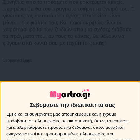
Συνήθως από το πρόσωπο που ερωτεύεται κανείς,
περιμένει ότι θα του πραγματοποιήσει τα όνειρά του. Τι
γίνεται όμως αν αυτό που πραγματοποιείται είναι
μόνο… οι εφιάλτες του; Και ποιοι ακριβώς είναι οι
χειρότεροι φόβοι των ζωδίων από μια σχέση; Διάβασε
τα πράγματα που, αν τους τα κάνεις, θα θέλουν να
φύγουν από κοντά σου με ταχύτητα φωτός!
Sponsored Links
Σεβόμαστε την ιδιωτικότητά σας
Εμείς και οι συνεργάτες μας αποθηκεύουμε και/ή έχουμε
πρόσβαση σε πληροφορίες σε μια συσκευή, όπως τα cookies,
και επεξεργαζόμαστε προσωπικά δεδομένα, όπως μοναδικοί
αναγνωριστικοί και προσαρμοσμένες πληροφορίες που