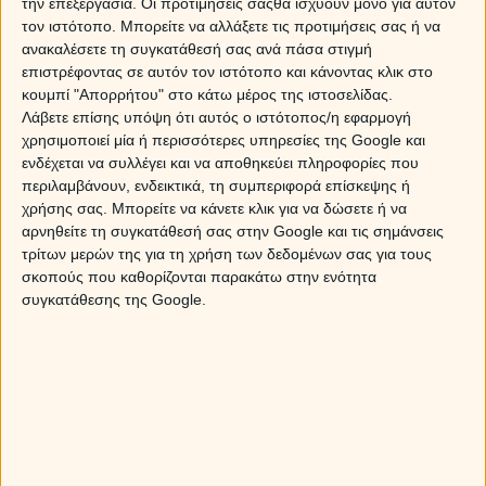
την επεξεργασία. Οι προτιμήσεις σαςθα ισχύουν μόνο για αυτόν
συμβάν, που δεν το λες και σπάνιο. Ευτυχώς, τα
τον ιστότοπο. Μπορείτε να αλλάξετε τις προτιμήσεις σας ή να
θέματα με τα οποία εξοργίζεται είναι συνήθως προφανή
ανακαλέσετε τη συγκατάθεσή σας ανά πάσα στιγμή
και αναμενόμενα (του θίξανε τον εγωισμό, τι άλλο) και,
επιστρέφοντας σε αυτόν τον ιστότοπο και κάνοντας κλικ στο
ακόμα ευτυχέστερα, του περνάει γρήγορα. Όχι τόσο
κουμπί "Απορρήτου" στο κάτω μέρος της ιστοσελίδας.
έγκαιρα, όμως, ώστε να μην τα έχει κάνει ολίγον…
Λάβετε επίσης υπόψη ότι αυτός ο ιστότοπος/η εφαρμογή
λίμπα, λεκτικά ή κυριολεκτικά. Ποία η θέσις σου; Απλώς
χρησιμοποιεί μία ή περισσότερες υπηρεσίες της Google και
δώσε του δίκιο και άσε την επιχειρηματολογία και τον
ενδέχεται να συλλέγει και να αποθηκεύει πληροφορίες που
εποικοδομητικό διάλογο για όταν θα έχει ηρεμήσει.
περιλαμβάνουν, ενδεικτικά, τη συμπεριφορά επίσκεψης ή
χρήσης σας. Μπορείτε να κάνετε κλικ για να δώσετε ή να
αρνηθείτε τη συγκατάθεσή σας στην Google και τις σημάνσεις
τρίτων μερών της για τη χρήση των δεδομένων σας για τους
ΤΑΥΡΟΣ
σκοπούς που καθορίζονται παρακάτω στην ενότητα
συγκατάθεσης της Google.
Στο ζήτημα του θυμού, η αναλογία του Ταύρου με το
ομώνυμο ζώο είναι από τις πιο πετυχημένες της
Αστρολογίας. Το ζωντανό-ταύρος, όπως ξέρουμε,
συμπεριφέρεται εντελώς αδιάφορα, μέχρι που θα έχεις
πάρει αρκετό θάρρος να πατήσεις τη χλοερή επικράτειά
του (όπως και να τη βλέπει). Κι εκεί που εσύ, άνετος,
έχεις ξεπεράσει τα όρια θεωρώντας ότι σε παίρνει,
εκείνος γυρίζει, σε καρφώνει με το βλέμμα και ορμάει