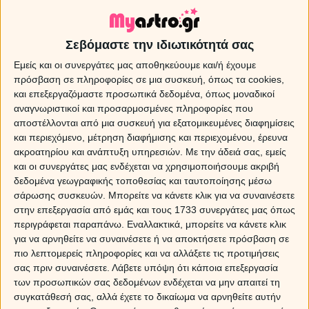
Σεβόμαστε την ιδιωτικότητά σας
Εμείς και οι συνεργάτες μας αποθηκεύουμε και/ή έχουμε
πρόσβαση σε πληροφορίες σε μια συσκευή, όπως τα cookies,
και επεξεργαζόμαστε προσωπικά δεδομένα, όπως μοναδικοί
αναγνωριστικοί και προσαρμοσμένες πληροφορίες που
αποστέλλονται από μια συσκευή για εξατομικευμένες διαφημίσεις
και περιεχόμενο, μέτρηση διαφήμισης και περιεχομένου, έρευνα
ακροατηρίου και ανάπτυξη υπηρεσιών.
Με την άδειά σας, εμείς
και οι συνεργάτες μας ενδέχεται να χρησιμοποιήσουμε ακριβή
δεδομένα γεωγραφικής τοποθεσίας και ταυτοποίησης μέσω
σάρωσης συσκευών. Μπορείτε να κάνετε κλικ για να συναινέσετε
Ο θυμός των 12 ζωδίων!
στην επεξεργασία από εμάς και τους 1733 συνεργάτες μας όπως
περιγράφεται παραπάνω. Εναλλακτικά, μπορείτε να κάνετε κλικ
ΚΡΙΟΣ
για να αρνηθείτε να συναινέσετε ή να αποκτήσετε πρόσβαση σε
πιο λεπτομερείς πληροφορίες και να αλλάξετε τις προτιμήσεις
Τι ζώδιο της Φωτιάς θα ήταν αν δεν άναβε στο… πιτς-
σας πριν συναινέσετε.
Λάβετε υπόψη ότι κάποια επεξεργασία
φιτίλι; Ο θυμός του Κριού είναι θυελλώδης. Καλύτερα να
των προσωπικών σας δεδομένων ενδέχεται να μην απαιτεί τη
κρατάς ομπρέλα, ωτασπίδες και να βρίσκεσαι σε
συγκατάθεσή σας, αλλά έχετε το δικαίωμα να αρνηθείτε αυτήν
απόσταση ασφαλείας, όταν λαβαίνει χώρα αυτό το