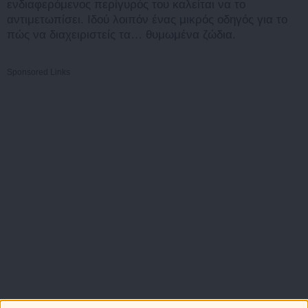
ενδιαφερόμενος περίγυρός του καλείται να το
αντιμετωπίσει. Ιδού λοιπόν ένας μικρός οδηγός για το
πώς να διαχειριστείς τα… θυμωμένα ζώδια.
Sponsored Links