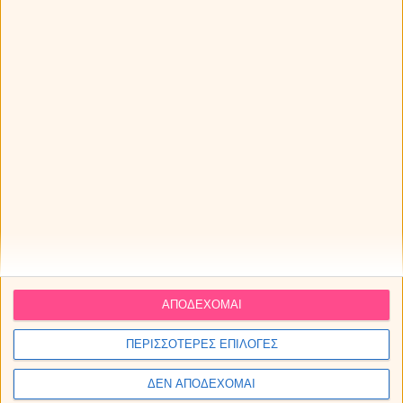
ΖΥΓΟΣ
Δεν υπάρχει ζώδιο που να διαχειρίζεται δυσκολότερα
τον θυμό του από τον Ζυγό. Θέλει τα πάντα γύρω του
ΑΠΟΔΕΧΟΜΑΙ
να κυλούν μέσα σε αρμονία και ομόνοια. Αν συμβεί κάτι
που να τον εξοργίσει, σημαίνει πως το ποθούμενο δεν
ΠΕΡΙΣΣΟΤΕΡΕΣ ΕΠΙΛΟΓΕΣ
έχει επιτευχθεί, αλλά αντίθετα η ισορροπία έχει
διαταραχθεί. Επίσης, είναι πάμπολλες οι φορές που ο
ΔΕΝ ΑΠΟΔΕΧΟΜΑΙ
διπλωμάτης και διαλλακτικός Ζυγός δεν θέλει να