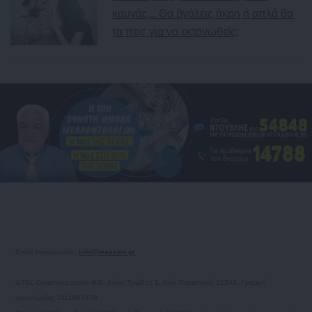
καυγάς... Θα βγάλεις άκρη ή απλά θα
τα πεις για να εκτονωθείς;
Τα ζώδια το Σάββατο 08/08/2026
Εβδομαδιαίες προβλέψεις - Ζώδια εβδομάδας 10/08 -
17/08
ΔΩΡΕΑΝ πρόβλεψη από τον Χρίστο Ντούβλη για την
έκλειψη Ηλίου στον Λέοντα!
Ηλιακή έκλειψη στον Λέοντα στις 12 Αυγούστου 2026.
Προβλέψεις για τα ζώδια.
Ο Άρης στον Καρκίνο στις 11 Αυγούστου 2026, φέρνει
«φουρτούνα» σε 4 ζώδια!