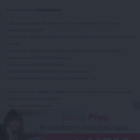
Email επικοινωνίας:
info@myastro.gr
GTEL Communications IKE. Αγίας Τριάδος 1, Αγία Παρασκευή 15343, Γραμμή
υποστήριξης 2111883428
Κλήση 14788, σταθερό 1,19€/λεπτό (*), κινητό 1,20€/λεπτό με ελάχιστη χρέωση το πρώτο
λεπτό (**)
Καπα-TEL AE, Χαλανδρίου 73 & Πηγάσου 2, Μαρούσι 15125, τηλ. 2130161800.
Αποστολή sms στο 54529, 1,36€/μήνυμα (**)
Αποστολή sms στο 54848, 1€/μήνυμα (**)
* συμπεριλαμβάνονται ΦΠΑ και τέλος σταθερής τηλεφωνίας
** συμπεριλαμβάνονται ΦΠΑ και τέλος κινητής τηλεφωνίας 10%
Κλήσεις από Κύπρο, σταθερό 1,52€/λεπτό, κινητό 1,61€/λεπτό με ΦΠΑ. Δωρεάν γραμμή
εξυπηρέτησης από Κύπρο 80009700
Photo credits: Shutterstock.com