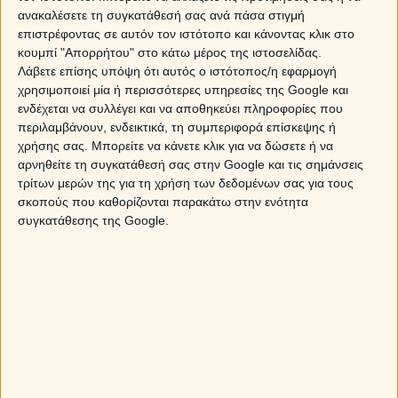
Γρήγορος και νευρικός βηματισμός, βιαστικός και ανυπόμονος. Ο Δίδυμος
ανακαλέσετε τη συγκατάθεσή σας ανά πάσα στιγμή
μπορεί να στρίβει δεξιά κι αριστερά, να πηγαίνει πίσω εμπρός και γενικά
επιστρέφοντας σε αυτόν τον ιστότοπο και κάνοντας κλικ στο
αλλάζει πορεία και ρυθμό βαδίσματος με ταχύτητα φωτός. Αυτό συμβαίνει
κουμπί "Απορρήτου" στο κάτω μέρος της ιστοσελίδας.
επειδή την ώρα που περπατά κάνει χιλιάδες σκέψεις. Το σημαντικό είναι
Λάβετε επίσης υπόψη ότι αυτός ο ιστότοπος/η εφαρμογή
χρησιμοποιεί μία ή περισσότερες υπηρεσίες της Google και
πως, ανεξάρτητα από τον τρόπο που βαδίζει, φτάνει πάντα στον
ενδέχεται να συλλέγει και να αποθηκεύει πληροφορίες που
προορισμό του - μήπως χρησιμοποιεί
GPS
;
περιλαμβάνουν, ενδεικτικά, τη συμπεριφορά επίσκεψης ή
χρήσης σας. Μπορείτε να κάνετε κλικ για να δώσετε ή να
Καρκίνος
αρνηθείτε τη συγκατάθεσή σας στην Google και τις σημάνσεις
Έχει νάζι και χάρη στο περπάτημα του. Όπως ο κάβουρας κάνει βήματα
τρίτων μερών της για τη χρήση των δεδομένων σας για τους
σκοπούς που καθορίζονται παρακάτω στην ενότητα
πίσω, έτσι και ο Καρκίνος κάνει και κανένα βηματάκι προς τα πίσω. Στο
συγκατάθεσης της Google.
περπάτημα του βγάζει δισταγμό. Ίσως έχετε συναντήσει έναν Καρκίνο
που κυριολεκτικά «παγώνει» καθώς περπατά - δεν κινείται ούτε μπρος,
ούτε πίσω, αλλά σταματά. Αυτό συμβαίνει επειδή νιώθει ξαφνική
ανασφάλεια και φόβο, δεν είναι απόλυτα σίγουρος για το αν πρέπει να
συνεχίσει κι αν είναι σωστό να πάει στον προορισμό του.