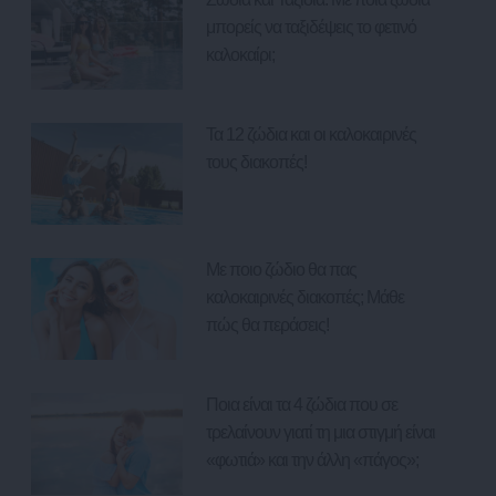
μπορείς να ταξιδέψεις το φετινό
καλοκαίρι;
Τα 12 ζώδια και οι καλοκαιρινές
τους διακοπές!
Με ποιο ζώδιο θα πας
καλοκαιρινές διακοπές; Μάθε
πώς θα περάσεις!
Ποια είναι τα 4 ζώδια που σε
τρελαίνουν γιατί τη μια στιγμή είναι
«φωτιά» και την άλλη «πάγος»;