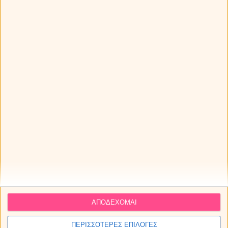
Τα ζώδια την Κυριακή 09/08/2026
Εβδομαδιαίες προβλέψεις - Ζώδια εβδομάδας 10/08 -
17/08
ΔΩΡΕΑΝ πρόβλεψη από τον Χρίστο Ντούβλη για την
έκλειψη Ηλίου στον Λέοντα!
ΑΠΟΔΕΧΟΜΑΙ
ΠΕΡΙΣΣΟΤΕΡΕΣ ΕΠΙΛΟΓΕΣ