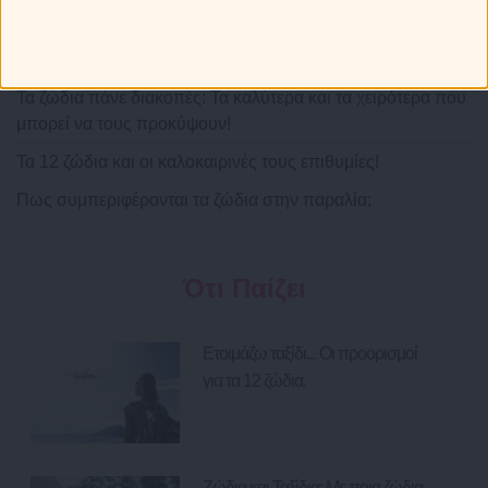
Greek καμάκι! Ποια ατάκα χρησιμοποιούν τα ζώδια;
Πώς ξεχωρίζεις τα 12 ζώδια στην παραλία!
Τα ζώδια πάνε διακοπές: Τα καλύτερα και τα χειρότερα που
μπορεί να τους προκύψουν!
Τα 12 ζώδια και οι καλοκαιρινές τους επιθυμίες!
Πως συμπεριφέρονται τα ζώδια στην παραλία;
Ότι Παίζει
Ετοιμάζω ταξίδι... Οι προορισμοί
για τα 12 ζώδια.
Ζώδια και Ταξίδια: Με ποια ζώδια