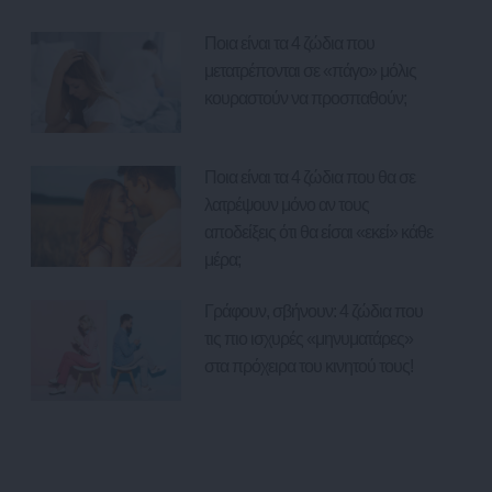
Ποια είναι τα 4 ζώδια που
μετατρέπονται σε «πάγο» μόλις
κουραστούν να προσπαθούν;
Ποια είναι τα 4 ζώδια που θα σε
λατρέψουν μόνο αν τους
αποδείξεις ότι θα είσαι «εκεί» κάθε
μέρα;
Γράφουν, σβήνουν: 4 ζώδια που
τις πιο ισχυρές «μηνυματάρες»
στα πρόχειρα του κινητού τους!