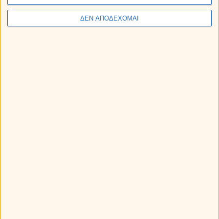
Ο Ερμής σε αντίθεση με τον Πλούτωνα: Πως θα επηρεάσει
ΔΕΝ ΑΠΟΔΕΧΟΜΑΙ
το ζώδιό σου;
Ηλιακή έκλειψη στον Λέοντα στις 12 Αυγούστου 2026.
Προβλέψεις για τα ζώδια.
Ο Άρης στον Καρκίνο στις 11 Αυγούστου 2026, φέρνει
«φουρτούνα» σε 4 ζώδια!