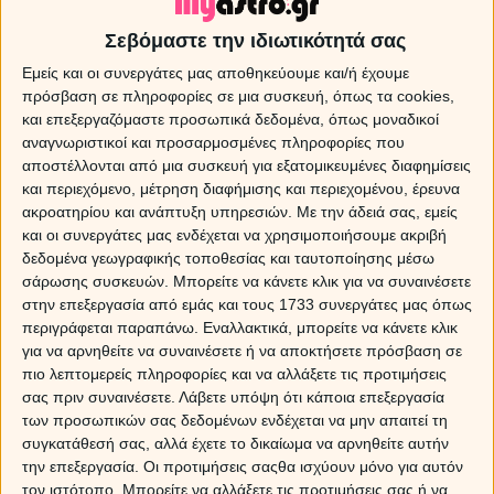
Αποφασιστικό και γρήγορο, το βήμα του Κριού, μπορεί να καλύψει μια
Σεβόμαστε την ιδιωτικότητά σας
απόσταση πιο σύντομα από κάθε άλλο ζώδιο, Περπατά καμαρωτά, με
Εμείς και οι συνεργάτες μας αποθηκεύουμε και/ή έχουμε
ψηλά το κεφάλι, ακουμπώντας όλο το πέλμα στο έδαφος. Δεν παρατηρεί
πρόσβαση σε πληροφορίες σε μια συσκευή, όπως τα cookies,
τι συμβαίνει γύρω του, δεν βλέπει ποιος περνά δίπλα του. Αν λοιπόν
και επεξεργαζόμαστε προσωπικά δεδομένα, όπως μοναδικοί
δείτε στον δρόμο έναν Κριό που γνωρίζετε, κι εκείνος προχωρήσει δίχως
αναγνωριστικοί και προσαρμοσμένες πληροφορίες που
να σας δώσει καμιά σημασία, μην απορείτε και μην προσπαθείτε να
αποστέλλονται από μια συσκευή για εξατομικευμένες διαφημίσεις
καταλάβετε τι έχει μαζί σας- απλά δεν σας είδε!
και περιεχόμενο, μέτρηση διαφήμισης και περιεχομένου, έρευνα
ακροατηρίου και ανάπτυξη υπηρεσιών.
Με την άδειά σας, εμείς
Ταύρος
και οι συνεργάτες μας ενδέχεται να χρησιμοποιήσουμε ακριβή
δεδομένα γεωγραφικής τοποθεσίας και ταυτοποίησης μέσω
Το βήμα του Ταύρου είναι αργό και διστακτικό. Δίνει την εντύπωση ότι
σάρωσης συσκευών. Μπορείτε να κάνετε κλικ για να συναινέσετε
δεν είναι σίγουρος για το που πηγαίνει, ενώ στην πραγματικότητα
στην επεξεργασία από εμάς και τους 1733 συνεργάτες μας όπως
εξερευνά τον χώρο για πιθανές παγίδες και κρυμμένους κινδύνους. Στον
περιγράφεται παραπάνω. Εναλλακτικά, μπορείτε να κάνετε κλικ
προορισμό του θα φτάσει αργά επειδή πάντα διαλέγει όχι τον πιο
για να αρνηθείτε να συναινέσετε ή να αποκτήσετε πρόσβαση σε
σύντομο, αλλά τον πιο ασφαλή δρόμο. Αν δείτε στον δρόμο τον Ταύρο να
πιο λεπτομερείς πληροφορίες και να αλλάξετε τις προτιμήσεις
χαζεύει με τις ώρες γύρω του, μην παραξενευτείτε- απλά σκανάρει τον
σας πριν συναινέσετε.
Λάβετε υπόψη ότι κάποια επεξεργασία
χώρο για να μάθει τι κρύβεται πίσω από τη γωνία.
των προσωπικών σας δεδομένων ενδέχεται να μην απαιτεί τη
συγκατάθεσή σας, αλλά έχετε το δικαίωμα να αρνηθείτε αυτήν
Δίδυμοι
την επεξεργασία. Οι προτιμήσεις σαςθα ισχύουν μόνο για αυτόν
τον ιστότοπο. Μπορείτε να αλλάξετε τις προτιμήσεις σας ή να