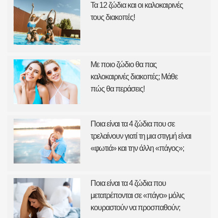
Τα 12 ζώδια και οι καλοκαιρινές
τους διακοπές!
Με ποιο ζώδιο θα πας
καλοκαιρινές διακοπές; Μάθε
πώς θα περάσεις!
Ποια είναι τα 4 ζώδια που σε
τρελαίνουν γιατί τη μια στιγμή είναι
«φωτιά» και την άλλη «πάγος»;
Ποια είναι τα 4 ζώδια που
μετατρέπονται σε «πάγο» μόλις
κουραστούν να προσπαθούν;