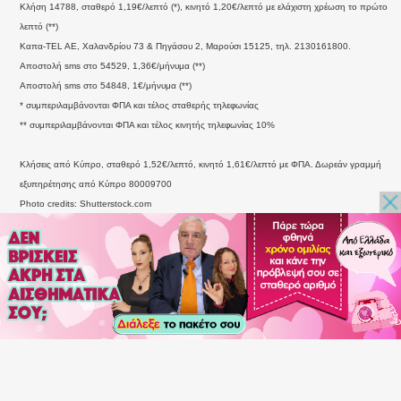
Κλήση 14788, σταθερό 1,19€/λεπτό (*), κινητό 1,20€/λεπτό με ελάχιστη χρέωση το πρώτο
λεπτό (**)
Καπα-TEL AE, Χαλανδρίου 73 & Πηγάσου 2, Μαρούσι 15125, τηλ. 2130161800.
Αποστολή sms στο 54529, 1,36€/μήνυμα (**)
Αποστολή sms στο 54848, 1€/μήνυμα (**)
* συμπεριλαμβάνονται ΦΠΑ και τέλος σταθερής τηλεφωνίας
** συμπεριλαμβάνονται ΦΠΑ και τέλος κινητής τηλεφωνίας 10%
Κλήσεις από Κύπρο, σταθερό 1,52€/λεπτό, κινητό 1,61€/λεπτό με ΦΠΑ. Δωρεάν γραμμή
εξυπηρέτησης από Κύπρο 80009700
Photo credits: Shutterstock.com