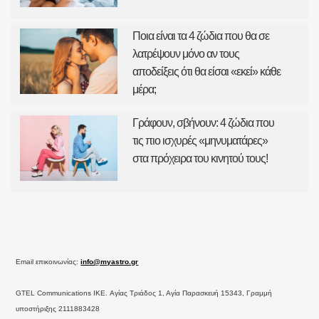
Ποια είναι τα 4 ζώδια που θα σε
λατρέψουν μόνο αν τους
αποδείξεις ότι θα είσαι «εκεί» κάθε
μέρα;
Γράφουν, σβήνουν: 4 ζώδια που
τις πιο ισχυρές «μηνυματάρες»
στα πρόχειρα του κινητού τους!
Email επικοινωνίας:
info@myastro.gr
GTEL Communications IKE. Αγίας Τριάδος 1, Αγία Παρασκευή 15343, Γραμμή
υποστήριξης 2111883428