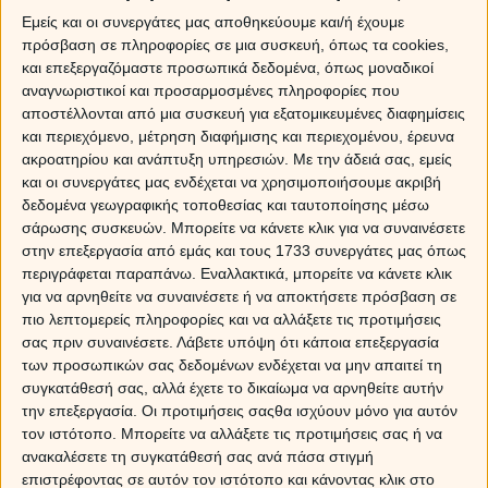
Εμείς και οι συνεργάτες μας αποθηκεύουμε και/ή έχουμε
πρόσβαση σε πληροφορίες σε μια συσκευή, όπως τα cookies,
και επεξεργαζόμαστε προσωπικά δεδομένα, όπως μοναδικοί
αναγνωριστικοί και προσαρμοσμένες πληροφορίες που
αποστέλλονται από μια συσκευή για εξατομικευμένες διαφημίσεις
και περιεχόμενο, μέτρηση διαφήμισης και περιεχομένου, έρευνα
ακροατηρίου και ανάπτυξη υπηρεσιών.
Με την άδειά σας, εμείς
και οι συνεργάτες μας ενδέχεται να χρησιμοποιήσουμε ακριβή
δεδομένα γεωγραφικής τοποθεσίας και ταυτοποίησης μέσω
σάρωσης συσκευών. Μπορείτε να κάνετε κλικ για να συναινέσετε
στην επεξεργασία από εμάς και τους 1733 συνεργάτες μας όπως
A
Β
Γ
Δ
Ε
Ζ
Η
Θ
περιγράφεται παραπάνω. Εναλλακτικά, μπορείτε να κάνετε κλικ
για να αρνηθείτε να συναινέσετε ή να αποκτήσετε πρόσβαση σε
Ι
Κ
Λ
Μ
Ν
Ξ
Ο
Π
πιο λεπτομερείς πληροφορίες και να αλλάξετε τις προτιμήσεις
σας πριν συναινέσετε.
Λάβετε υπόψη ότι κάποια επεξεργασία
Ρ
Σ
Τ
Υ
Φ
Χ
Ψ
Ω
των προσωπικών σας δεδομένων ενδέχεται να μην απαιτεί τη
συγκατάθεσή σας, αλλά έχετε το δικαίωμα να αρνηθείτε αυτήν
την επεξεργασία. Οι προτιμήσεις σαςθα ισχύουν μόνο για αυτόν
τον ιστότοπο. Μπορείτε να αλλάξετε τις προτιμήσεις σας ή να
ανακαλέσετε τη συγκατάθεσή σας ανά πάσα στιγμή
επιστρέφοντας σε αυτόν τον ιστότοπο και κάνοντας κλικ στο