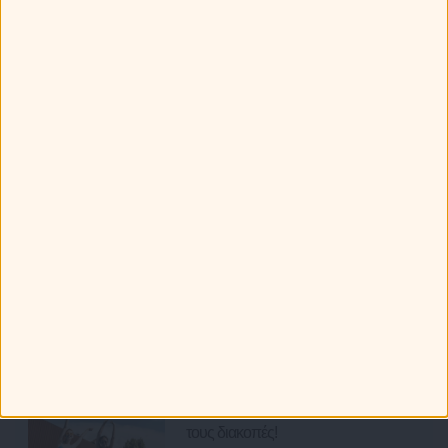
Πως συμπεριφέρονται τα ζώδια στην παραλία;
Ότι Παίζει
Ετοιμάζω ταξίδι... Οι προορισμοί
για τα 12 ζώδια.
Ζώδια και Ταξίδια: Με ποια ζώδια
μπορείς να ταξιδέψεις το φετινό
καλοκαίρι;
Τα 12 ζώδια και οι καλοκαιρινές
τους διακοπές!