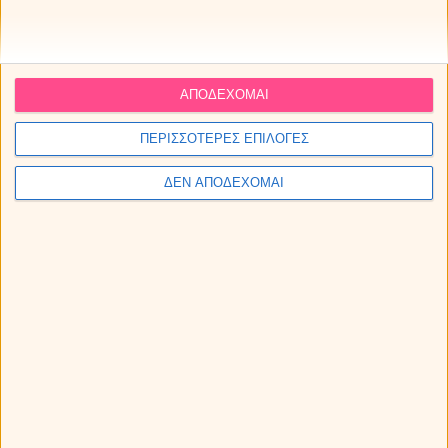
ΑΠΟΔΕΧΟΜΑΙ
ΠΕΡΙΣΣΟΤΕΡΕΣ ΕΠΙΛΟΓΕΣ
ΔΕΝ ΑΠΟΔΕΧΟΜΑΙ
Εβδομαδιαίες αστρολογικές προβλέψεις από 10
ως 16/8/2026, από την Μαρία.