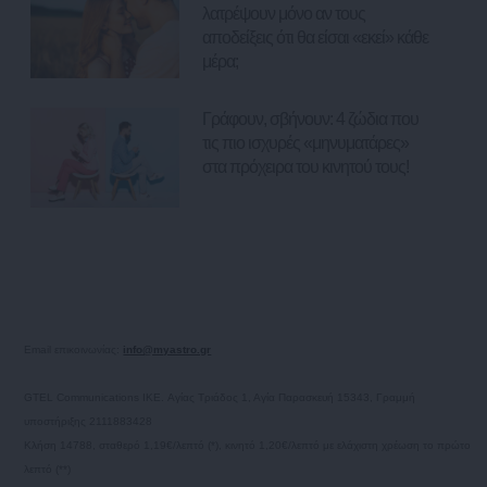
λατρέψουν μόνο αν τους
αποδείξεις ότι θα είσαι «εκεί» κάθε
μέρα;
Γράφουν, σβήνουν: 4 ζώδια που
τις πιο ισχυρές «μηνυματάρες»
στα πρόχειρα του κινητού τους!
Email επικοινωνίας:
info@myastro.gr
GTEL Communications IKE. Αγίας Τριάδος 1, Αγία Παρασκευή 15343, Γραμμή
υποστήριξης 2111883428
Κλήση 14788, σταθερό 1,19€/λεπτό (*), κινητό 1,20€/λεπτό με ελάχιστη χρέωση το πρώτο
λεπτό (**)