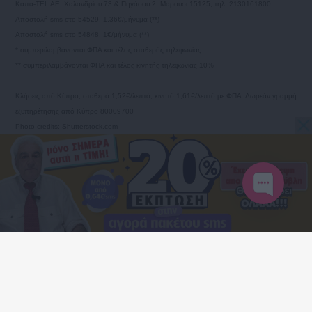
Καπα-TEL AE, Χαλανδρίου 73 & Πηγάσου 2, Μαρούσι 15125, τηλ. 2130161800.
Αποστολή sms στο 54529, 1,36€/μήνυμα (**)
Αποστολή sms στο 54848, 1€/μήνυμα (**)
* συμπεριλαμβάνονται ΦΠΑ και τέλος σταθερής τηλεφωνίας
** συμπεριλαμβάνονται ΦΠΑ και τέλος κινητής τηλεφωνίας 10%
Κλήσεις από Κύπρο, σταθερό 1,52€/λεπτό, κινητό 1,61€/λεπτό με ΦΠΑ. Δωρεάν γραμμή
εξυπηρέτησης από Κύπρο 80009700
Photo credits: Shutterstock.com