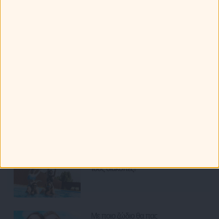
Ότι Παίζει
Ετοιμάζω ταξίδι... Οι προορισμοί
για τα 12 ζώδια.
Ζώδια και Ταξίδια: Με ποια ζώδια
μπορείς να ταξιδέψεις το φετινό
καλοκαίρι;
Τα 12 ζώδια και οι καλοκαιρινές
τους διακοπές!
Με ποιο ζώδιο θα πας