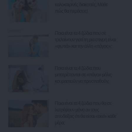
καλοκαιρινές διακοπές; Μάθε
πώς θα περάσεις!
Ποια είναι τα 4 ζώδια που σε
τρελαίνουν γιατί τη μια στιγμή είναι
«φωτιά» και την άλλη «πάγος»;
Ποια είναι τα 4 ζώδια που
μετατρέπονται σε «πάγο» μόλις
κουραστούν να προσπαθούν;
Ποια είναι τα 4 ζώδια που θα σε
λατρέψουν μόνο αν τους
αποδείξεις ότι θα είσαι «εκεί» κάθε
μέρα;