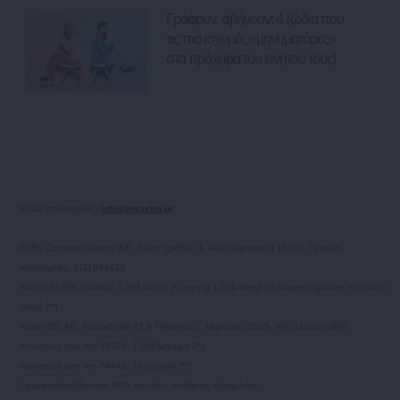
Γράφουν, σβήνουν: 4 ζώδια που
τις πιο ισχυρές «μηνυματάρες»
στα πρόχειρα του κινητού τους!
Email επικοινωνίας:
info@myastro.gr
GTEL Communications IKE. Αγίας Τριάδος 1, Αγία Παρασκευή 15343, Γραμμή
υποστήριξης 2111883428
Κλήση 14788, σταθερό 1,19€/λεπτό (*), κινητό 1,20€/λεπτό με ελάχιστη χρέωση το πρώτο
λεπτό (**)
Καπα-TEL AE, Χαλανδρίου 73 & Πηγάσου 2, Μαρούσι 15125, τηλ. 2130161800.
Αποστολή sms στο 54529, 1,36€/μήνυμα (**)
Αποστολή sms στο 54848, 1€/μήνυμα (**)
* συμπεριλαμβάνονται ΦΠΑ και τέλος σταθερής τηλεφωνίας