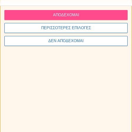
ΑΠΟΔΕΧΟΜΑΙ
ΠΕΡΙΣΣΟΤΕΡΕΣ ΕΠΙΛΟΓΕΣ
ΔΕΝ ΑΠΟΔΕΧΟΜΑΙ
Εβδομαδιαίες αστρολογικές προβλέψεις από 10
ως 16/8/2026, από την Μαρία.