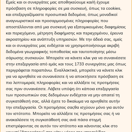
Εμείς και οι συνεργάτες μας αποθηκεύουμε και/ή έχουμε
πρόσβαση σε πληροφορίες σε μια συσκευή, όπως τα cookies,
και επεξεργαζόμαστε προσωπικά δεδομένα, όπως μοναδικοί
αναγνωριστικοί και προσαρμοσμένες πληροφορίες που
αποστέλλονται από μια συσκευή για εξατομικευμένες διαφημίσεις
και περιεχόμενο, μέτρηση διαφήμισης και περιεχομένου, έρευνα
ακροατηρίου και ανάπτυξη υπηρεσιών.
Με την άδειά σας, εμείς
A
Β
Γ
Δ
Ε
Ζ
Η
Θ
και οι συνεργάτες μας ενδέχεται να χρησιμοποιήσουμε ακριβή
δεδομένα γεωγραφικής τοποθεσίας και ταυτοποίησης μέσω
σάρωσης συσκευών. Μπορείτε να κάνετε κλικ για να συναινέσετε
Ι
Κ
Λ
Μ
Ν
Ξ
Ο
Π
στην επεξεργασία από εμάς και τους 1733 συνεργάτες μας όπως
περιγράφεται παραπάνω. Εναλλακτικά, μπορείτε να κάνετε κλικ
Ρ
Σ
Τ
Υ
Φ
Χ
Ψ
Ω
για να αρνηθείτε να συναινέσετε ή να αποκτήσετε πρόσβαση σε
πιο λεπτομερείς πληροφορίες και να αλλάξετε τις προτιμήσεις
σας πριν συναινέσετε.
Λάβετε υπόψη ότι κάποια επεξεργασία
των προσωπικών σας δεδομένων ενδέχεται να μην απαιτεί τη
συγκατάθεσή σας, αλλά έχετε το δικαίωμα να αρνηθείτε αυτήν
την επεξεργασία. Οι προτιμήσεις σαςθα ισχύουν μόνο για αυτόν
τον ιστότοπο. Μπορείτε να αλλάξετε τις προτιμήσεις σας ή να
ανακαλέσετε τη συγκατάθεσή σας ανά πάσα στιγμή
επιστρέφοντας σε αυτόν τον ιστότοπο και κάνοντας κλικ στο
Sponsored Links