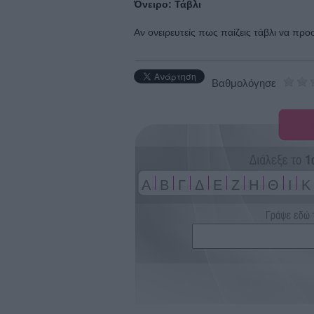
Όνειρο: Τάβλι
Αν ονειρευτείς πως παίζεις τάβλι να προ
Βαθμολόγησε
A
Β
Γ
Δ
Ε
Ζ
Η
Θ
Ι
Κ