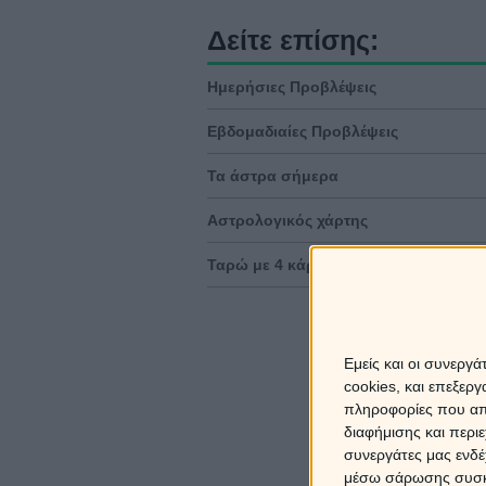
Δείτε επίσης:
Ημερήσιες Προβλέψεις
Εβδομαδιαίες Προβλέψεις
Τα άστρα σήμερα
Αστρολογικός χάρτης
Ταρώ με 4 κάρτες
Εμείς και οι συνεργ
cookies, και επεξε
πληροφορίες που απο
διαφήμισης και περι
συνεργάτες μας ενδέ
μέσω σάρωσης συσκευ