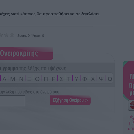
σέχεις γιατί κάποιος θα προσπαθήσει να σε ξεγελάσει.
Score: 0 Ψήφοι: 0
Λ
Μ
Ν
Ξ
Ο
Π
Ρ
Σ
Τ
Υ
Φ
Χ
Ψ
Ω