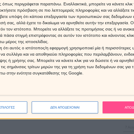
ΘΑ Σ
 όπως περιγράφεται παραπάνω. Εναλλακτικά, μπορείτε να κάνετε κλικ γ
0.64
7 Αυγ
οκτήσετε πρόσβαση σε πιο λεπτομερείς πληροφορίες και να αλλάξετε τι
βετε υπόψη ότι κάποια επεξεργασία των προσωπικών σας δεδομένων ε
Τα ζ
εσή σας, αλλά έχετε το δικαίωμα να αρνηθείτε αυτήν την επεξεργασία. 
07/0
τόν τον ιστότοπο. Μπορείτε να αλλάξετε τις προτιμήσεις σας ή να ανακα
 πάσα στιγμή επιστρέφοντας σε αυτόν τον ιστότοπο και κάνοντας κλι
ω μέρος της ιστοσελίδας.
 ότι αυτός ο ιστότοπος/η εφαρμογή χρησιμοποιεί μία ή περισσότερες 
ι να συλλέγει και να αποθηκεύει πληροφορίες που περιλαμβάνουν, ενδεικ
ΔΩΡΕ
ης ή χρήσης σας. Μπορείτε να κάνετε κλικ για να δώσετε ή να αρνηθε
Χρίστ
 τις σημάνσεις τρίτων μερών της για τη χρήση των δεδομένων σας για
έκλει
άτω στην ενότητα συγκατάθεσης της Google.
16 Ιο
Η Αφρ
τον 
επηρε
ΕΠΙΛΟΓΕΣ
ΔΕΝ ΑΠΟΔΕΧΟΜΑΙ
ΑΠΟΔ
7 Αυγ