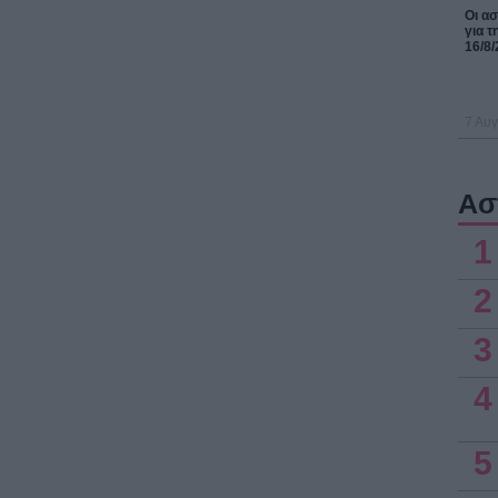
Οι α
για τ
16/8/
7 Αυγ
Ασ
1
2
3
4
5