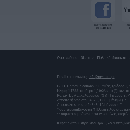
Όροι χρήσης
Sitemap
Πολιτική Ιδιωτικότητ
Email επικοινωνίας:
info@myastro.gr
GTEL Communications IKE. Αγίας Τριάδος 1,
Κλήση 14788, σταθερό 1,19€/λεπτό (*), κινητό
Καπα-TEL AE, Χαλανδρίου 73 & Πηγάσου 2, Μ
Αποστολή sms στο 54529, 1,36€/μήνυμα (**)
Αποστολή sms στο 54848, 1€/μήνυμα (**)
* συμπεριλαμβάνονται ΦΠΑ και τέλος σταθερή
** συμπεριλαμβάνονται ΦΠΑ και τέλος κινητή
Κλήσεις από Κύπρο, σταθερό 1,52€/λεπτό, κ