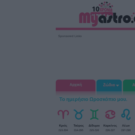
Sponsored Links
Αρχική
Ζώδια
Α
Το ημερήσιο Ωροσκόπιο μου.
Κριός
Ταύρος
Δίδυμοι
Καρκίνος
Λέων
21/3-20/4
21/4-20/5
21/5-21/6
22/6-22/7
23/7-23/8