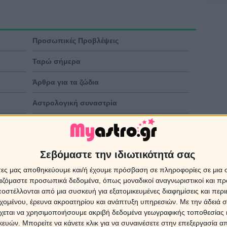
Προσωπικές Προβλέψεις
Ταρώ σήμερα
Άρθρα για τα ζώδια
Αστρολογική συναστρία
Σεβόμαστε την ιδιωτικότητά σας
Ασ
άτες μας αποθηκεύουμε και/ή έχουμε πρόσβαση σε πληροφορίες σε μια
Πρ
ργαζόμαστε προσωπικά δεδομένα, όπως μοναδικοί αναγνωριστικοί και 
στέλλονται από μια συσκευή για εξατομικευμένες διαφημίσεις και περ
Χ. Ν
ΜΗΝΥ
εχομένου, έρευνα ακροατηρίου και ανάπτυξη υπηρεσιών.
Με την άδειά σα
ΕΡΩΤ
χεται να χρησιμοποιήσουμε ακριβή δεδομένα γεωγραφικής τοποθεσίας 
ΕΡΧΟ
ΠΟΙΟ
ών. Μπορείτε να κάνετε κλικ για να συναινέσετε στην επεξεργασία απ