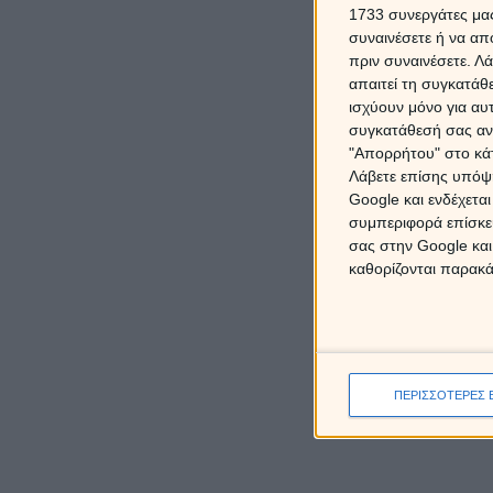
1733 συνεργάτες μας
συναινέσετε ή να απ
πριν συναινέσετε.
Λά
απαιτεί τη συγκατάθ
ισχύουν μόνο για αυ
συγκατάθεσή σας ανά
"Απορρήτου" στο κάτ
Λάβετε επίσης υπόψη
Google και ενδέχετα
συμπεριφορά επίσκεψ
σας στην Google και
καθορίζονται παρακ
ΠΕΡΙΣΣΟΤΕΡΕΣ 