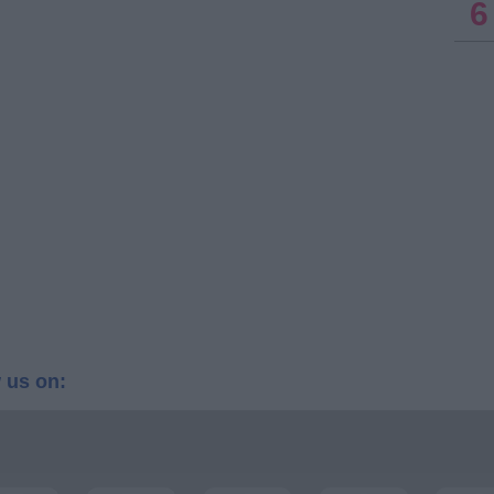
6
 us on: