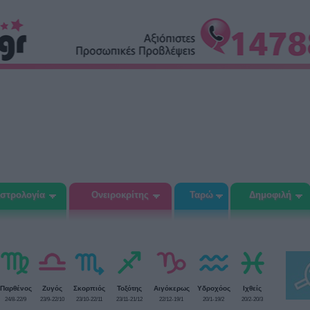
στρολογία
Ονειροκρίτης
Ταρώ
Δημοφιλή
Παρθένος
Ζυγός
Σκορπιός
Τοξότης
Αιγόκερως
Υδροχόος
Ιχθείς
24/8-22/9
23/9-22/10
23/10-22/11
23/11-21/12
22/12-19/1
20/1-19/2
20/2-20/3