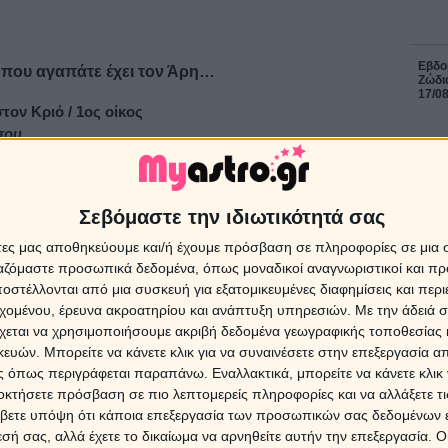
Εβδομ
 που αγαπάτε έχει τον Άρη…
Ζώδια
17/0
ον Κριό / 1ος οίκος
σου
 μέσα από την πανοπλία, γενναίος και άφοβος, με
ντια σε όλα τα εμπόδια. Έναν εχθρό δεν μπορεί όμως να
ΔΩΡΕ
 στην αγάπη αργεί να πάρει μπρός, ωστόσο στο σεξ από
Χρίστ
Σεβόμαστε την ιδιωτικότητά σας
ά μονοπάτια. Μαγεύεται από τα κορμιά των άλλων, ενώ
έκλει
εξάντλητη ενέργεια. Ακολουθεί τη χημεία και τα ερωτκά
άτες μας αποθηκεύουμε και/ή έχουμε πρόσβαση σε πληροφορίες σε μια
ει τον έρωτα στο έπακρο. Δραστικός στο κρεβάτι και τον
ργαζόμαστε προσωπικά δεδομένα, όπως μοναδικοί αναγνωριστικοί και 
εται να κατακτά. Το αξιοθαύμαστο σε έναν Άρη στο Κριό
στέλλονται από μια συσκευή για εξατομικευμένες διαφημίσεις και περ
16 Ιο
ηγή της νεότητος, της ερωτεύσιμης αφέλειας και της
εχομένου, έρευνα ακροατηρίου και ανάπτυξη υπηρεσιών.
Με την άδειά σα
χεται να χρησιμοποιήσουμε ακριβή δεδομένα γεωγραφικής τοποθεσίας 
Ο Ερμ
 από τον κίνδυνο και ο μόνος λόγος που θυμώνει
Πλού
ών. Μπορείτε να κάνετε κλικ για να συναινέσετε στην επεξεργασία απ
ει να έχει μείνει ακίνητος.
Όλοι οι μελλοντολόγοι και οι
επηρε
 όπως περιγράφεται παραπάνω. Εναλλακτικά, μπορείτε να κάνετε κλικ γ
ου για να σου βρουν τα πάντα για τα αισθηματικά σου!
οκτήσετε πρόσβαση σε πιο λεπτομερείς πληροφορίες και να αλλάξετε τι
λε
ΟΛΥΜΠΙΑ
στο 54848. Από την
Κύπρο
κάλεσε στο
900-
βετε υπόψη ότι κάποια επεξεργασία των προσωπικών σας δεδομένων ε
ο κάτω μέρος αυτής της σελίδας.)
9 Αυγ
εσή σας, αλλά έχετε το δικαίωμα να αρνηθείτε αυτήν την επεξεργασία. 