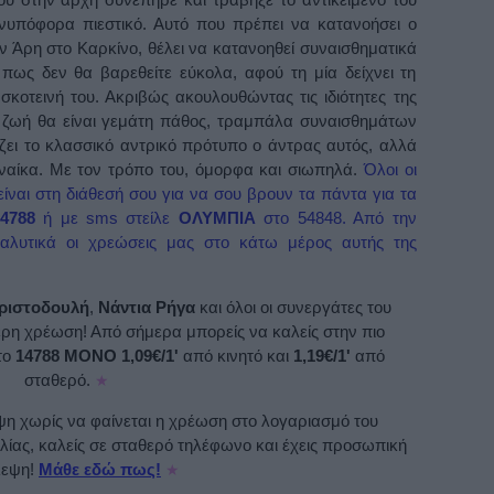
ανυπόφορα πιεστικό. Αυτό που πρέπει να κατανοήσει ο
ν Άρη στο Καρκίνο, θέλει να κατανοηθεί συναισθηματικά
ι πως δεν θα βαρεθείτε εύκολα, αφού τη μία δείχνει τη
σκοτεινή του. Ακριβώς ακουλουθώντας τις ιδιότητες της
ή ζωή θα είναι γεμάτη πάθος, τραμπάλα συναισθημάτων
ζει το κλασσικό αντρικό πρότυπο ο άντρας αυτός, αλλά
υναίκα. Με τον τρόπο του, όμορφα και σιωπηλά.
Όλοι οι
είναι στη διάθεσή σου για να σου βρουν τα πάντα για τα
14788
ή με sms στείλε
ΟΛΥΜΠΙΑ
στο 54848. Από την
ναλυτικά οι χρεώσεις μας στο κάτω μέρος αυτής της
ριστοδουλή
,
Νάντια Ρήγα
και όλοι οι συνεργάτες του
ρη χρέωση! Από σήμερα μπορείς να καλείς στην πιο
το
14788 ΜΟΝΟ 1,09€/1'
από κινητό και
1,19€/1'
από
σταθερό.
★
 χωρίς να φαίνεται η χρέωση στο λογαριασμό του
λίας, καλείς σε σταθερό τηλέφωνο και έχεις προσωπική
λεψη!
Μάθε εδώ πως!
★