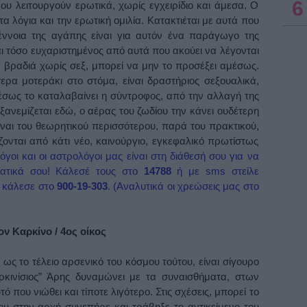
6
ου λειτουργούν ερωτικά, χωρίς εγχειρίδιο και άμεσα. Ο
α λόγια και την ερωτική ομιλία. Κατακτιέται με αυτά που
έννοια της αγάπης είναι για αυτόν ένα παράγωγο της
ι τόσο ευχαριστημένος από αυτά που ακούει να λέγονται
α βραδιά χωρίς σεξ, μπορεί να μην το προσέξει αμέσως.
τερα μοτεράκι στο στόμα, είναι δραστήριος σεξουαλικά,
μέσως το καταλαβαίνει η σύντροφος, από την αλλαγή της
εξανεμίζεται εδώ, ο αέρας του ζωδίου την κάνει ουδέτερη
ίναι του θεωρητικού περισσότερου, παρά του πρακτικού,
ονται από κάτι νέο, καινούργιο, εγκεφαλικό πρωτίστως
όγοι και οι αστρολόγοι μας είναι στη διάθεσή σου για να
ματικά σου! Κάλεσέ τους στο
14788
ή με sms στείλε
ο
κάλεσε στο
900-19-303
.
(Aναλυτικά οι χρεώσεις μας στο
ν Καρκίνο / 4ος οίκος
 ως το τέλειο αρσενικό του κόσμου τούτου, είναι σίγουρο
ρκινίσιος” Άρης δυναμώνει με τα συναισθήματα, στων
 που νιώθει και τίποτε λιγότερο. Στις σχέσεις, μπορεί το
ου στην αρχή συνεπήρε και τράβηξε το αντικείμενο του