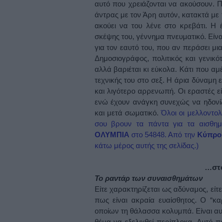
αυτό που χρειάζονται να ακούσουν. Π
άντρας με τον Άρη αυτόν, κατακτά με τ
ακούει να του λένε στο κρεβάτι. Η 
σκέψης του, γέννημα πνευματικό. Είνα
για τον εαυτό του, που αν περάσει μι
Δημοσιογράφος, πολιτικός και γενικό
αλλά βαριέται κι εύκολα. Κάτι που α
τεχνικής του στο σεξ. Η άρια δύναμη 
και λιγότερο αρρενωπή. Οι εραστές ε
ενώ έχουν ανάγκη συνεχώς να ηδονίζ
και μετά σωματικό.
Όλοι οι μελλοντολ
σου βρουν τα πάντα για τα αισθη
ΟΛΥΜΠΙΑ
στο 54848. Από την
Κύπρ
κάτω μέρος αυτής της σελίδας.)
…στο
Το ραντάρ των συναισθημάτων
Είτε χαρακτηρίζεται ως αδύναμος, είτε
πως είναι ακραία ευαίσθητος. Ο “κα
οποίων τη θάλασσα κολυμπά. Είναι αυτό
θέμα να εξελιχθεί περίπλοκα. Αυτό π