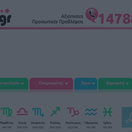
στρολογία
Ονειροκρίτης
Ταρώ
Δημοφιλή
Παρθένος
Ζυγός
Σκορπιός
Τοξότης
Αιγόκερως
Υδροχόος
Ιχθείς
24/8-22/9
23/9-22/10
23/10-22/11
23/11-21/12
22/12-19/1
20/1-19/2
20/2-20/3