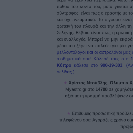
πόθου του κοντά του, μετά γίνεται 
σύντροφος, είναι πως ο εραστής με το
και όχι πνευματικά. Το σίγουρο είνα
φωτεινή του πλευρά και την άλλη τη 
Σελήνης. Βέβαιο είναι πως η ερωτικ
και εναλλαγές. Μπορεί να μην εκφρά
μέσα του ξέρει να παλεύει για μία γ
μελλοντολόγοι και οι αστρολόγοι μας 
αισθηματικά σου! Κάλεσέ τους στο
Κύπρο
κάλεσε στο
900-19-303
.
(A
σελίδας.)
Χρίστος Ντούβλης
,
Ολυμπία Χ
★
Myastro.gr στο
14788
σε χαμηλότε
αξιόπιστη γραμμή προβλέψεων σ
Επιθυμείς προσωπική πρόβλεψη
★
τηλεφώνου σου; Αγοράζεις χρόνο ομι
πρόβ