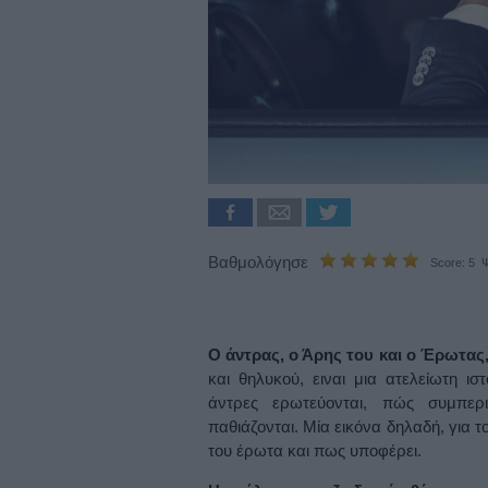
Βαθμολόγησε
Score: 5 Ψ
Ο άντρας, ο Άρης του και ο Έρωτας
και θηλυκού, ειναι μια ατελείωτη ισ
άντρες ερωτεύονται, πώς συμπερ
παθιάζονται. Μία εικόνα δηλαδή, για 
του έρωτα και πως υποφέρει.