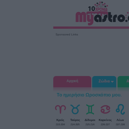
Sponsored Links
Αρχική
Ζώδια
Α
Το ημερήσιο Ωροσκόπιο μου.
Κριός
Ταύρος
Δίδυμοι
Καρκίνος
Λέων
21/3-20/4
21/4-20/5
21/5-21/6
22/6-22/7
23/7-23/8