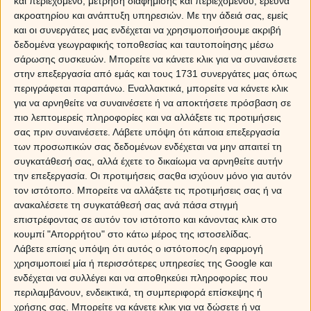
και περιεχόμενο, μέτρηση διαφήμισης και περιεχομένου, έρευνα
Η Λίλιθ στους Ιχθείς
ακροατηρίου και ανάπτυξη υπηρεσιών.
Με την άδειά σας, εμείς
και οι συνεργάτες μας ενδέχεται να χρησιμοποιήσουμε ακριβή
Myastro
δεδομένα γεωγραφικής τοποθεσίας και ταυτοποίησης μέσω
σάρωσης συσκευών. Μπορείτε να κάνετε κλικ για να συναινέσετε
στην επεξεργασία από εμάς και τους 1731 συνεργάτες μας όπως
περιγράφεται παραπάνω. Εναλλακτικά, μπορείτε να κάνετε κλικ
για να αρνηθείτε να συναινέσετε ή να αποκτήσετε πρόσβαση σε
πιο λεπτομερείς πληροφορίες και να αλλάξετε τις προτιμήσεις
σας πριν συναινέσετε.
Λάβετε υπόψη ότι κάποια επεξεργασία
των προσωπικών σας δεδομένων ενδέχεται να μην απαιτεί τη
συγκατάθεσή σας, αλλά έχετε το δικαίωμα να αρνηθείτε αυτήν
την επεξεργασία. Οι προτιμήσεις σαςθα ισχύουν μόνο για αυτόν
τον ιστότοπο. Μπορείτε να αλλάξετε τις προτιμήσεις σας ή να
ανακαλέσετε τη συγκατάθεσή σας ανά πάσα στιγμή
επιστρέφοντας σε αυτόν τον ιστότοπο και κάνοντας κλικ στο
κουμπί "Απορρήτου" στο κάτω μέρος της ιστοσελίδας.
Λάβετε επίσης υπόψη ότι αυτός ο ιστότοπος/η εφαρμογή
χρησιμοποιεί μία ή περισσότερες υπηρεσίες της Google και
ενδέχεται να συλλέγει και να αποθηκεύει πληροφορίες που
περιλαμβάνουν, ενδεικτικά, τη συμπεριφορά επίσκεψης ή
χρήσης σας. Μπορείτε να κάνετε κλικ για να δώσετε ή να