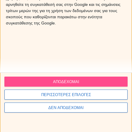
αρνηθείτε τη συγκατάθεσή σας στην Google και τις σημάνσεις
τρίτων μερών της για τη χρήση των δεδομένων σας για τους
σκοπούς που καθορίζονται παρακάτω στην ενότητα
συγκατάθεσης της Google.
ΑΠΟΔΕΧΟΜΑΙ
Τα ζώδια την Πέμπτη 06/08/2026
ΠΕΡΙΣΣΟΤΕΡΕΣ ΕΠΙΛΟΓΕΣ
ΔΩΡΕΑΝ πρόβλεψη από τον Χρίστο Ντούβλη για την
ΔΕΝ ΑΠΟΔΕΧΟΜΑΙ
έκλειψη Ηλίου στον Λέοντα!
Άρης στον Καρκίνο από τις 11 Αυγούστου ως 28
Σεπτεμβρίου 2026. Προβλέψεις για τα ζώδια.