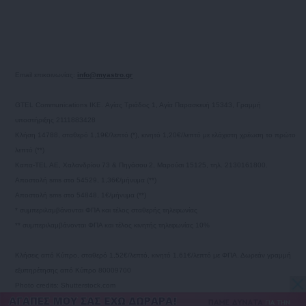
Email επικοινωνίας:
info@myastro.gr
GTEL Communications IKE. Αγίας Τριάδος 1, Αγία Παρασκευή 15343, Γραμμή
υποστήριξης 2111883428
Κλήση 14788, σταθερό 1,19€/λεπτό (*), κινητό 1,20€/λεπτό με ελάχιστη χρέωση το πρώτο
λεπτό (**)
Καπα-TEL AE, Χαλανδρίου 73 & Πηγάσου 2, Μαρούσι 15125, τηλ. 2130161800.
Αποστολή sms στο 54529, 1,36€/μήνυμα (**)
Αποστολή sms στο 54848, 1€/μήνυμα (**)
* συμπεριλαμβάνονται ΦΠΑ και τέλος σταθερής τηλεφωνίας
** συμπεριλαμβάνονται ΦΠΑ και τέλος κινητής τηλεφωνίας 10%
Κλήσεις από Κύπρο, σταθερό 1,52€/λεπτό, κινητό 1,61€/λεπτό με ΦΠΑ. Δωρεάν γραμμή
εξυπηρέτησης από Κύπρο 80009700
Photo credits: Shutterstock.com