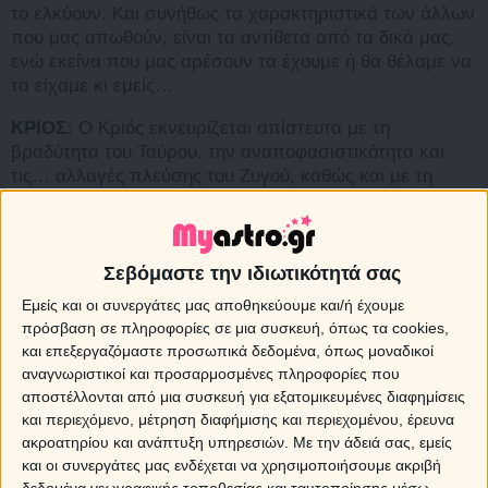
το ελκύουν. Και συνήθως τα χαρακτηριστικά των άλλων
που μας απωθούν, είναι τα αντίθετα από τα δικά μας,
ενώ εκείνα που μας αρέσουν τα έχουμε ή θα θέλαμε να
τα είχαμε κι εμείς…
ΚΡΙΟΣ:
Ο Κριός εκνευρίζεται απίστευτα με τη
βραδύτητα του Ταύρου, την αναποφασιστικότητα και
τις… αλλαγές πλεύσης του Ζυγού, καθώς και με τη
μυστικοπάθεια του Σκορπιού. Τον ενοχλεί επίσης η
εμμονή του Παρθένου και του Αιγόκερω να
προσχεδιάζουν τα πάντα μέχρι την τελευταία
λεπτομέρεια, ενώ βρίσκει υπερβολικά παθητικούς στις
Σεβόμαστε την ιδιωτικότητά σας
αντιδράσεις τους τον Καρκίνο και τον Ιχθύ.
Εμείς και οι συνεργάτες μας αποθηκεύουμε και/ή έχουμε
πρόσβαση σε πληροφορίες σε μια συσκευή, όπως τα cookies,
Εκτιμά πάντως την κινητικότητα του Διδύμου και του
και επεξεργαζόμαστε προσωπικά δεδομένα, όπως μοναδικοί
Τοξότη, και στον χώρο και στις ιδέες, την αγάπη για
αναγνωριστικοί και προσαρμοσμένες πληροφορίες που
ανεξαρτησία του Υδροχόου και την τάση για…
αποστέλλονται από μια συσκευή για εξατομικευμένες διαφημίσεις
αρχηγηλίκι του Λέοντα, παρόλο που τον ανταγωνίζεται
και περιεχόμενο, μέτρηση διαφήμισης και περιεχομένου, έρευνα
ευθέως.
ακροατηρίου και ανάπτυξη υπηρεσιών.
Με την άδειά σας, εμείς
και οι συνεργάτες μας ενδέχεται να χρησιμοποιήσουμε ακριβή
ΤΑΥΡΟΣ:
Η απερισκεψία και η αγάπη στο ρίσκο του
δεδομένα γεωγραφικής τοποθεσίας και ταυτοποίησης μέσω