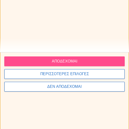
Η αστρολογία στο πιάτο σου. Ζώδια
και διατροφή.
Το παιδί μου, αυτός ο άγνωστος! Τα
ζώδια-αστέρια στο ταξίδι της ζωής!
ΑΠΟΔΕΧΟΜΑΙ
ΠΕΡΙΣΣΟΤΕΡΕΣ ΕΠΙΛΟΓΕΣ
ΔΕΝ ΑΠΟΔΕΧΟΜΑΙ