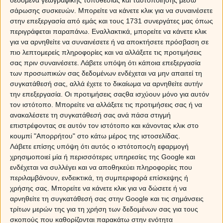
Κριού, η επιδειξιομανία του Λέοντα και η ευερέθιστη
σάρωσης συσκευών. Μπορείτε να κάνετε κλικ για να συναινέσετε
επιθετικότητα του Σκορπιού, σπάνε πραγματικά τα
στην επεξεργασία από εμάς και τους 1731 συνεργάτες μας όπως
νεύρα του Ταύρου. Επίσης ενοχλείται από τη
περιγράφεται παραπάνω. Εναλλακτικά, μπορείτε να κάνετε κλικ
διχογνωμία του Διδύμου, που λέει και ξελέει, την
για να αρνηθείτε να συναινέσετε ή να αποκτήσετε πρόσβαση σε
ανευθυνότητα του Τοξότη και του Ιχθύ στα πρακτικά της
πιο λεπτομερείς πληροφορίες και να αλλάξετε τις προτιμήσεις
ζωής, καθώς και από τον ατομισμό του Υδροχόου.
σας πριν συναινέσετε.
Λάβετε υπόψη ότι κάποια επεξεργασία
των προσωπικών σας δεδομένων ενδέχεται να μην απαιτεί τη
Συμφωνεί όμως με τον Καρκίνο, στην προσήλωση στις
συγκατάθεσή σας, αλλά έχετε το δικαίωμα να αρνηθείτε αυτήν
αρχές της οικογένειας και με τον Ζυγό, στην αγάπη για
την επεξεργασία. Οι προτιμήσεις σαςθα ισχύουν μόνο για αυτόν
τα ωραία πράγματα. Εκτιμά την οργανωμένη
τον ιστότοπο. Μπορείτε να αλλάξετε τις προτιμήσεις σας ή να
καθημερινότητα που επιδιώκουν ο Παρθένος και ο
ανακαλέσετε τη συγκατάθεσή σας ανά πάσα στιγμή
Αιγόκερως.
επιστρέφοντας σε αυτόν τον ιστότοπο και κάνοντας κλικ στο
κουμπί "Απορρήτου" στο κάτω μέρος της ιστοσελίδας.
ΔΙΔΥΜΟΙ:
Ο Δίδυμος βρίσκει τον Ταύρο κολλημένο στις
Λάβετε επίσης υπόψη ότι αυτός ο ιστότοπος/η εφαρμογή
ιδέες του και τον Καρκίνο κολλημένο στο παρελθόν του.
χρησιμοποιεί μία ή περισσότερες υπηρεσίες της Google και
Ο Αιγόκερως μεγαλώνει πριν της ώρας του. Ο Λέων
ενδέχεται να συλλέγει και να αποθηκεύει πληροφορίες που
είναι ανταγωνιστής του στην πρωτοκαθεδρία στις
περιλαμβάνουν, ενδεικτικά, τη συμπεριφορά επίσκεψης ή
παρέες, ενώ ο Τοξότης και ο Υδροχόος τον
χρήσης σας. Μπορείτε να κάνετε κλικ για να δώσετε ή να
ανταγωνίζονται σε κινητικότητα και σε ταχύτητα
αρνηθείτε τη συγκατάθεσή σας στην Google και τις σημάνσεις
αλλαγής ερωτικών συντρόφων. Ο Ιχθύς βρίσκεται στην
τρίτων μερών της για τη χρήση των δεδομένων σας για τους
«κοσμάρα» του. Και ο Σκορπιός, πολύ παρασκήνιο…
σκοπούς που καθορίζονται παρακάτω στην ενότητα