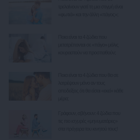
τρελαίνουν γιατί τη μια στιγμή είναι
«φωτιά» και την άλλη «πάγος»;
Ποια είναι τα 4 ζώδια που
μετατρέπονται σε «πάγο» μόλις
κουραστούν να προσπαθούν;
Ποια είναι τα 4 ζώδια που θα σε
λατρέψουν μόνο αν τους
αποδείξεις ότι θα είσαι «εκεί» κάθε
μέρα;
Γράφουν, σβήνουν: 4 ζώδια που
τις πιο ισχυρές «μηνυματάρες»
στα πρόχειρα του κινητού τους!