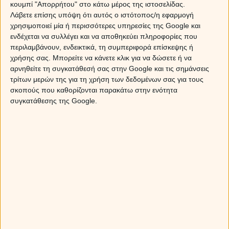
κουμπί "Απορρήτου" στο κάτω μέρος της ιστοσελίδας.
2.
Μην ξεκινήσεις συζήτηση για την οικονομική
Λάβετε επίσης υπόψη ότι αυτός ο ιστότοπος/η εφαρμογή
κατάσταση του άλλου, αν αμείβεται καλά στη δουλειά
χρησιμοποιεί μία ή περισσότερες υπηρεσίες της Google και
του, αν μένει σε δικό του σπίτι, αν είναι άνετος ή
ενδέχεται να συλλέγει και να αποθηκεύει πληροφορίες που
στριμωγμένος με τα χρήματα.
περιλαμβάνουν, ενδεικτικά, τη συμπεριφορά επίσκεψης ή
χρήσης σας. Μπορείτε να κάνετε κλικ για να δώσετε ή να
3.
Μη σπεύδεις να τον διορθώσεις, αν κάνει ένα λάθος
αρνηθείτε τη συγκατάθεσή σας στην Google και τις σημάνσεις
σε κάτι άσχετο και ασήμαντο. Δεν χρειάζεται να του
τρίτων μερών της για τη χρήση των δεδομένων σας για τους
επισημάνεις ότι είπε… κοτσάνα ή να του κάνεις μάθημα
σκοπούς που καθορίζονται παρακάτω στην ενότητα
γεωγραφίας ή συντακτικού.
συγκατάθεσης της Google.