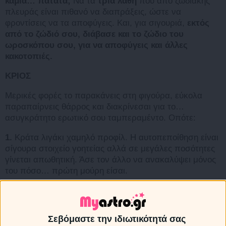
καμιά… πατάτα;
Να τα
τρία λάθη
που από ζωδιακής
πλευράς είναι πιθανό να διαπράξεις, ώστε να
φροντίσεις να τα αποφύγεις. Και, για σιγουριά,
εκτός
από το ζώδιό σου, διάβασε και το ζώδιο του
ωροσκόπου σου, για να αποφύγεις και άλλες
κακοτοπιές.
ΚΡΙΟΣ
Μερικές φορές το παρακάνεις στη φιγούρα, εύκολα
παραπαίρνεις θάρρος και διακρίνεσαι για το…
ασυγκράτητο ερωτικό σου ταμπεραμέντο. Οπότε:
1.
Κράτα λιγάκι χαμηλό προφίλ. Η αυτοπεποίθηση είναι
σίγουρα στοιχείο γοητείας αλλά σε μεγάλες ποσότητες
γίνεται απωθητική. Άσε τον άλλο να ανακαλύψει μόνος
του πόσο… πρώτη μούρη είσαι.
2.
Πρόσεξε τα αστεία σου. Το χιούμορ σπάει τον πάγο
και ως προσόν εκτιμάται από τους περισσότερους
ανθρώπους. Αλλά τα χοντρά, κακόγουστα και
Σεβόμαστε την ιδιωτικότητά σας
προπαντός, προσβλητικά αστεία, δημιουργούν