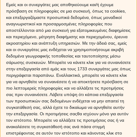
Εμείς και οι συνεργάτες μας αποθηκεύουμε και/ή έχουμε
εγγυημένα την πιο αρνητική εντύπωση.
πρόσβαση σε πληροφορίες σε μια συσκευή, όπως τα cookies,
3.
Μην ανοίξεις κουβέντα για σεξουαλικά ζητήματα.
και επεξεργαζόμαστε προσωπικά δεδομένα, όπως μοναδικοί
Μιλάμε πάντα για το πρώτο ραντεβού, έτσι; Ακόμα κι
αναγνωριστικοί και προσαρμοσμένες πληροφορίες που
αν εξαρχής είχες «εκεί» το μυαλό σου, κάνε κράτει
αποστέλλονται από μια συσκευή για εξατομικευμένες διαφημίσεις
και περιεχόμενο, μέτρηση διαφήμισης και περιεχομένου, έρευνα
μέχρι να δημιουργηθεί η ανάλογη οικειότητα. Μερικά
ακροατηρίου και ανάπτυξη υπηρεσιών.
Με την άδειά σας, εμείς
προσχήματα, καλό είναι να τηρούνται.
και οι συνεργάτες μας ενδέχεται να χρησιμοποιήσουμε ακριβή
δεδομένα γεωγραφικής τοποθεσίας και ταυτοποίησης μέσω
σάρωσης συσκευών. Μπορείτε να κάνετε κλικ για να συναινέσετε
ΤΑΥΡΟΣ
στην επεξεργασία από εμάς και τους 1733 συνεργάτες μας όπως
περιγράφεται παραπάνω. Εναλλακτικά, μπορείτε να κάνετε κλικ
Έχεις κάπως άκαμπτες απόψεις για αυτό που
για να αρνηθείτε να συναινέσετε ή να αποκτήσετε πρόσβαση σε
επιθυμείς, δεν παραβλέπεις εύκολα το οικονομικό και
πιο λεπτομερείς πληροφορίες και να αλλάξετε τις προτιμήσεις
σε διακρίνει μια κάποια τελειομανία. Οπότε:
σας πριν συναινέσετε.
Λάβετε υπόψη ότι κάποια επεξεργασία
των προσωπικών σας δεδομένων ενδέχεται να μην απαιτεί τη
1.
Ξέχασε για λίγο τα πρότυπά σου. Αν έχεις στο μυαλό
συγκατάθεσή σας, αλλά έχετε το δικαίωμα να αρνηθείτε αυτήν
σου μια εικόνα του συντρόφου που ιδανικά θα ήθελες
την επεξεργασία. Οι προτιμήσεις σαςθα ισχύουν μόνο για αυτόν
και το πρόσωπο που συναντάς δεν ανταποκρίνεται, μη
τον ιστότοπο. Μπορείτε να αλλάξετε τις προτιμήσεις σας ή να
βιαστείς να κλείσεις πόρτες. Μπορεί να ανακαλύψεις
ανακαλέσετε τη συγκατάθεσή σας ανά πάσα στιγμή
άλλα σημαντικά χαρίσματα.
επιστρέφοντας σε αυτόν τον ιστότοπο και κάνοντας κλικ στο