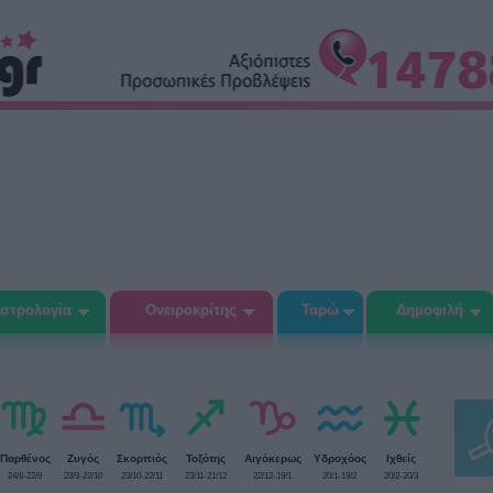
στρολογία
Ονειροκρίτης
Ταρώ
Δημοφιλή
Παρθένος
Ζυγός
Σκορπιός
Τοξότης
Αιγόκερως
Υδροχόος
Ιχθείς
24/8-22/9
23/9-22/10
23/10-22/11
23/11-21/12
22/12-19/1
20/1-19/2
20/2-20/3