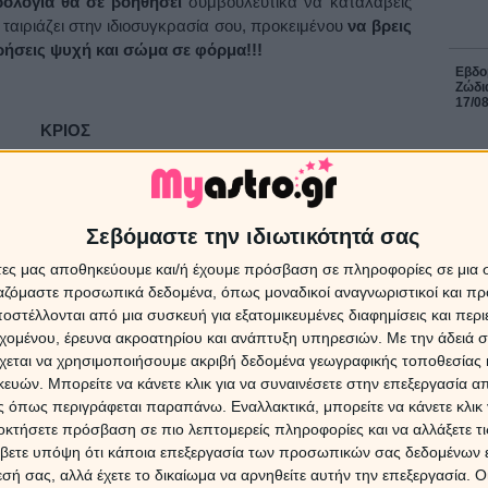
ολογία θα σε βοηθήσει
συμβουλευτικά να καταλάβεις
 ταιριάζει στην ιδιοσυγκρασία σου, προκειμένου
να βρεις
ηρήσεις ψυχή και σώμα σε φόρμα!!!
Εβδομ
Ζώδια
17/0
ΚΡΙΟΣ
ξαντλητικές δίαιτες, γιατί ξέρεις καλά ότι παρόλο που θα
ρήγορα θα τις βαρεθείς. Προσπάθησε να βάλεις ένα
ΔΩΡΕ
σκολο και να σου είναι! Κόψε τα συχνά τσιμπολογήματα
Χρίστ
Σεβόμαστε την ιδιωτικότητά σας
α γρήγορα σνακ που παίρνεις το πρωί (τυροπιτούλες,
έκλει
 και προσπάθησε να καθιερώσεις το πρωινό, το γεύμα και
άτες μας αποθηκεύουμε και/ή έχουμε πρόσβαση σε πληροφορίες σε μια
ατροφή σου φρούτα και λαχανικά!
ργαζόμαστε προσωπικά δεδομένα, όπως μοναδικοί αναγνωριστικοί και 
στέλλονται από μια συσκευή για εξατομικευμένες διαφημίσεις και περ
16 Ιο
 κάποια νέα δραστηριότητα, τότε η ιδανική πρόταση για
εχομένου, έρευνα ακροατηρίου και ανάπτυξη υπηρεσιών.
Με την άδειά σα
ινήσεις ένα σπορ που έχει δράση και ανταγωνισμό! Για
χεται να χρησιμοποιήσουμε ακριβή δεδομένα γεωγραφικής τοποθεσίας 
Ηλια
στις 
τίβο ή κάποιο ομαδικό άθλημα, το οποίο θα σε βοηθά
ών. Μπορείτε να κάνετε κλικ για να συναινέσετε στην επεξεργασία απ
Προβλ
ργητικότητά σου!
 όπως περιγράφεται παραπάνω. Εναλλακτικά, μπορείτε να κάνετε κλικ γ
οκτήσετε πρόσβαση σε πιο λεπτομερείς πληροφορίες και να αλλάξετε τι
βετε υπόψη ότι κάποια επεξεργασία των προσωπικών σας δεδομένων ε
8 Αυγ
εσή σας, αλλά έχετε το δικαίωμα να αρνηθείτε αυτήν την επεξεργασία. 
ΤΑΥΡΟΣ