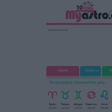
Sponsored Links
Αρχική
Ζώδια
Α
Το ημερήσιο Ωροσκόπιο μου.
Κριός
Ταύρος
Δίδυμοι
Καρκίνος
Λέων
21/3-20/4
21/4-20/5
21/5-21/6
22/6-22/7
23/7-23/8