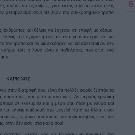
6
ές πρέπει να τις κόψεις, γιατί εκτός από ότι καταπονείς
τον μεταβολισμό σου! Με έναν πιο συγκροτημένο τρόπο
ός άνθρωπος και θέλεις να έρχεσαι σε επαφή με κόσμο,
α κάνεις την εγγραφή σου σε ένα γυμναστήριο και να
τό τον τρόπο και θα διασκεδάζεις και θα αθλείσαι! Αν δεν
 χρήμα, τότε η λύση είναι η ποδηλασία, που είναι ένα
νηση.
ΚΑΡΚΙΝΟΣ
ις στην διατροφή σου, είναι ότι πολλές φορές ξεσπάς τα
 ποσότητες, που μετά μετανιώνεις. Αν περνάς ερωτική
κάποιος σε εκνεύρισε και η μέρα σου ήταν με νεύρα και
α να κάνεις επιδρομή στο ψυγείο! Κατά τα άλλα, είσαι
πομένως το μόνο που πρέπει να συγκρατήσεις είναι τον
ς, όταν δεν είσαι στα καλά σου!
ς άσκησης, μεταξύ μας, και βαριέσαι να πηγαίνεις στα