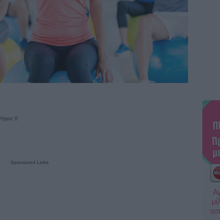
ήφοι: 0
Sponsored Links