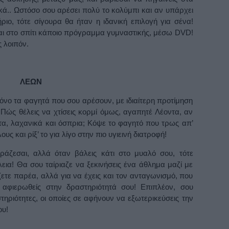
ά.. Ωστόσο σου αρέσει πολύ το κολύμπι και αν υπάρχει
ιο, τότε σίγουρα θα ήταν η ιδανική επιλογή για σένα!
αι στο σπίτι κάποιο πρόγραμμα γυμναστικής, μέσω DVD!
 λοιπόν.
ΛΕΩΝ
νο τα φαγητά που σου αρέσουν, με ιδιαίτερη προτίμηση
 Πώς θέλεις να χτίσεις κορμί όμως, αγαπητέ Λέοντα, αν
α, λαχανικά και όσπρια; Κόψε το φαγητό που τρως απ’
ς και ρίξ’ το για λίγο στην πιο υγιεινή διατροφή!
άζεσαι, αλλά όταν βάλεις κάτι στο μυαλό σου, τότε
εια! Θα σου ταίριαζε να ξεκινήσεις ένα άθλημα μαζί με
ζετε παρέα, αλλά για να έχεις και τον ανταγωνισμό, που
 αφιερωθείς στην δραστηριότητά σου! Επιπλέον, σου
στηριότητες, οι οποίες σε αφήνουν να εξωτερικεύσεις την
ου!