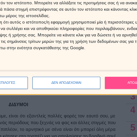
τόν τον ιστότοπο. Μπορείτε να αλλάξετε τις προτιμήσεις σας ή να ανακα
Ο Άρη
Αυγο
 πάσα στιγμή επιστρέφοντας σε αυτόν τον ιστότοπο και κάνοντας κλι
ότι σου αρέσουν οι λιχουδιές και τα λουκούλλεια γεύματα,
«φου
ω μέρος της ιστοσελίδας.
 άσε που είσαι και θαυμαστής των γλυκών! Αν λοιπόν
 ότι αυτός ο ιστότοπος/η εφαρμογή χρησιμοποιεί μία ή περισσότερες 
ον ενδιαφέρεσαι να βελτιώσεις την ποιότητα της διατροφής
ι να συλλέγει και να αποθηκεύει πληροφορίες που περιλαμβάνουν, ενδεικ
ξεις τα εξής: 1) Μην ξεσπάς τα νεύρα, το στρες ή τη
8 Αυγ
ης ή χρήσης σας. Μπορείτε να κάνετε κλικ για να δώσετε ή να αρνηθε
 πιο ελαφριά γεύματα!
 τις σημάνσεις τρίτων μερών της για τη χρήση των δεδομένων σας για
άτω στην ενότητα συγκατάθεσης της Google.
 την σωματική δραστηριότητα, όμως έχεις καλλιτεχνική
Ασ
 αποκτήσεις ένα νέο ενδιαφέρον, το οποίο θα ασκεί
ιδανική πρόταση για σένα είναι να ξεκινήσεις χορό. Ο
1
στην ιδιοσυγκρασία σου και θα σε βοηθήσει όχι μόνο στην
στην ψυχαγωγία σου! Επιπλέον, αν δεν έχεις χρόνο για
2
ότε καθιέρωσε περιπάτους στη φύση το σαββατοκύριακο.
ΕΠΙΛΟΓΕΣ
ΔΕΝ ΑΠΟΔΕΧΟΜΑΙ
ΑΠΟΔ
3
ΔΙΔΥΜΟΙ
4
με, είναι ότι εξαντλείς πολλές φορές τον εαυτό σου, με
νάς περιόδους που ξεχνάς να φας και άλλες στιγμές που
5
ιπλέον, το αρνητικό με σένα είναι ότι μπορεί όλη μέρα
α κάτσεις στο τραπέζι για να απολαύσεις το βραδινό σου!