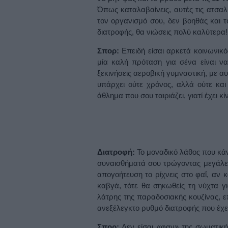
Όπως καταλαβαίνεις, αυτές τις ατσαλι
τον οργανισμό σου, δεν βοηθάς και 
διατροφής, θα νιώσεις πολύ καλύτερα!
Σπορ:
Επειδή είσαι αρκετά κοινωνικ
μία καλή πρόταση για σένα είναι ν
ξεκινήσεις αεροβική γυμναστική, με αυ
υπάρχει ούτε χρόνος, αλλά ούτε και
άθλημα που σου ταιριάζει, γιατί έχει κί
Διατροφή:
Το μοναδικό λάθος που κάνε
συναισθήματά σου τρώγοντας μεγάλες
απογοήτευση το ρίχνεις στο φαΐ, αν 
καβγά, τότε θα σηκωθείς τη νύχτα γι
λάτρης της παραδοσιακής κουζίνας, ε
ανεξέλεγκτο ρυθμό διατροφής που έχει
Σπορ:
Δεν είσαι «φαν» της σωματική