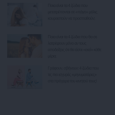
Ποια είναι τα 4 ζώδια που
μετατρέπονται σε «πάγο» μόλις
κουραστούν να προσπαθούν;
Ποια είναι τα 4 ζώδια που θα σε
λατρέψουν μόνο αν τους
αποδείξεις ότι θα είσαι «εκεί» κάθε
μέρα;
Γράφουν, σβήνουν: 4 ζώδια που
τις πιο ισχυρές «μηνυματάρες»
στα πρόχειρα του κινητού τους!