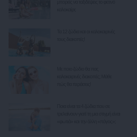
μπορείς να ταξιδέψεις το φετινό
καλοκαίρι;
Τα 12 ζώδια και οι καλοκαιρινές
τους διακοπές!
Με ποιο ζώδιο θα πας
καλοκαιρινές διακοπές; Μάθε
πώς θα περάσεις!
Ποια είναι τα 4 ζώδια που σε
τρελαίνουν γιατί τη μια στιγμή είναι
«φωτιά» και την άλλη «πάγος»;