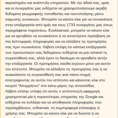
Οι εκλείψεις της χρονιάς θα πραγματοποιηθούν τόσο
ακροατηρίου και ανάπτυξη υπηρεσιών.
Με την άδειά σας, εμείς
στον άξονα Λέοντα–Υδροχόου όσο και στον άξονα
και οι συνεργάτες μας ενδέχεται να χρησιμοποιήσουμε ακριβή
Παρθένου–Ιχθύων, ενεργοποιώντας διαφορετικούς
δεδομένα γεωγραφικής τοποθεσίας και ταυτοποίησης μέσω
τομείς της ζωής σου και φέρνοντας ποικίλες εξελίξεις. Η
σάρωσης συσκευών. Μπορείτε να κάνετε κλικ για να συναινέσετε
πρώτη έκλειψη θα πραγματοποιηθεί στις 17
στην επεξεργασία από εμάς και τους 1733 συνεργάτες μας όπως
Φεβρουαρίου στον Υδροχόο και μπορεί να φέρει στο
περιγράφεται παραπάνω. Εναλλακτικά, μπορείτε να κάνετε κλικ
προσκήνιο ζητήματα που αφορούν πρόσωπα του
για να αρνηθείτε να συναινέσετε ή να αποκτήσετε πρόσβαση σε
στενού σου περιβάλλοντος. Οι συζητήσεις και οι
πιο λεπτομερείς πληροφορίες και να αλλάξετε τις προτιμήσεις
πληροφορίες που θα έρθουν στο φως χρειάζονται
σας πριν συναινέσετε.
Λάβετε υπόψη ότι κάποια επεξεργασία
ιδιαίτερη προσοχή, ώστε να αποφευχθούν
των προσωπικών σας δεδομένων ενδέχεται να μην απαιτεί τη
συγκατάθεσή σας, αλλά έχετε το δικαίωμα να αρνηθείτε αυτήν
παρεξηγήσεις ή εντάσεις. Η επικοινωνία γίνεται πιο
την επεξεργασία. Οι προτιμήσεις σαςθα ισχύουν μόνο για αυτόν
ευαίσθητη και ίσως χρειαστεί να είσαι πιο προσεκτικός
τον ιστότοπο. Μπορείτε να αλλάξετε τις προτιμήσεις σας ή να
στον τρόπο που εκφράζεσαι ή στο πώς ερμηνεύεις τα
ανακαλέσετε τη συγκατάθεσή σας ανά πάσα στιγμή
λόγια των άλλων.
επιστρέφοντας σε αυτόν τον ιστότοπο και κάνοντας κλικ στο
κουμπί "Απορρήτου" στο κάτω μέρος της ιστοσελίδας.
Η επόμενη έκλειψη που θα πραγματοποιηθεί στις 12
Λάβετε επίσης υπόψη ότι αυτός ο ιστότοπος/η εφαρμογή
Αυγούστου στο Λέοντα μπορεί να φέρει μία καρμική
χρησιμοποιεί μία ή περισσότερες υπηρεσίες της Google και
γνωριμία, η οποία ενδεχομένως να εξελιχθεί σε νέο
ενδέχεται να συλλέγει και να αποθηκεύει πληροφορίες που
έρωτα ή σε μία σημαντική σχέση με προοπτικές.
περιλαμβάνουν, ενδεικτικά, τη συμπεριφορά επίσκεψης ή
Αφορμή για αυτό πιθανό να σταθεί ένα ταξίδι, ένα
χρήσης σας. Μπορείτε να κάνετε κλικ για να δώσετε ή να
σεμινάριο στο οποίο θα πάρεις μέρος ή ακόμα και μια