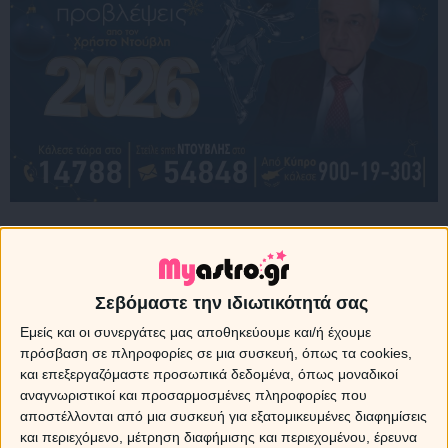
Από τις 30 Ιουνίου ο Δίας περνά στο φιλικό προς εσένα
ζώδιο του Λέοντα, ανοίγοντας ένα νέο, ιδιαίτερα θετικό
κεφάλαιο. Η μάθηση, η γνώση, αλλά και τα ταξίδια
-ειδικά του εξωτερικού- θα έχουν την τιμητική τους. Είτε
Σεβόμαστε την ιδιωτικότητά σας
πρόκειται για σπουδές, ένα σεμινάριο, μια πιστοποίηση
Εμείς και οι συνεργάτες μας αποθηκεύουμε και/ή έχουμε
ή ένα ταξίδι που θα σε φέρει σε επαφή με μια
πρόσβαση σε πληροφορίες σε μια συσκευή, όπως τα cookies,
διαφορετική κουλτούρα, το δεύτερο μισό της χρονιάς
και επεξεργαζόμαστε προσωπικά δεδομένα, όπως μοναδικοί
υπόσχεται ευκαιρίες που μπορούν να σε εξελίξουν και
αναγνωριστικοί και προσαρμοσμένες πληροφορίες που
να σε ανανεώσουν ουσιαστικά.
αποστέλλονται από μια συσκευή για εξατομικευμένες διαφημίσεις
και περιεχόμενο, μέτρηση διαφήμισης και περιεχομένου, έρευνα