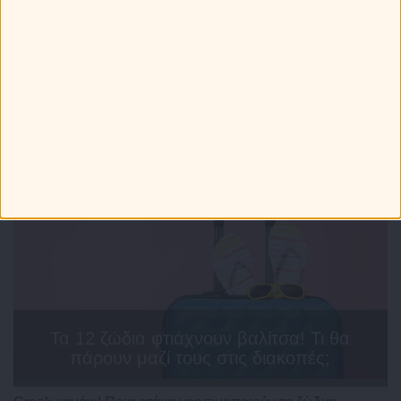
Τελευταία Νέα
Τα 12 ζώδια φτιάχνουν βαλίτσα! Τι θα
πάρουν μαζί τους στις διακοπές;