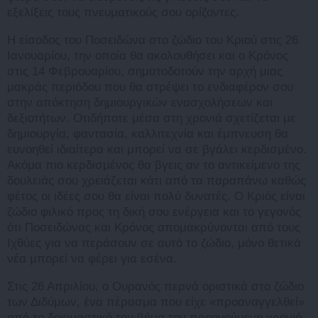
εξελίξεις τους πνευματικούς σου ορίζοντες.
Η είσοδος του Ποσειδώνα στο ζώδιο του Κριού στις 26
Ιανουαρίου, την οποία θα ακολουθήσει και ο Κρόνος
στις 14 Φεβρουαρίου, σηματοδοτούν την αρχή μιας
μακράς περιόδου που θα στρέψει το ενδιαφέρον σου
στην απόκτηση δημιουργικών ενασχολήσεων και
δεξιοτήτων. Οτιδήποτε μέσα στη χρονιά σχετίζεται με
δημιουργία, φαντασία, καλλιτεχνία και έμπνευση θα
ευνοηθεί ιδιαίτερα και μπορεί να σε βγάλει κερδισμένο.
Ακόμα πιο κερδισμένος θα βγεις αν το αντικείμενο της
δουλειάς σου χρειάζεται κάτι από τα παραπάνω καθώς
φέτος οι ιδέες σου θα είναι πολύ δυνατές. Ο Κριός είναι
ζώδιο φιλικό προς τη δική σου ενέργεια και το γεγονός
ότι Ποσειδώνας και Κρόνος απομακρύνονται από τους
Ιχθύες για να περάσουν σε αυτό το ζώδιο, μόνο θετικά
νέα μπορεί να φέρει για εσένα.
Στις 26 Απριλίου, ο Ουρανός περνά οριστικά στο ζώδιο
των Διδύμων, ένα πέρασμα που είχε «προαναγγελθεί»
από το δοκιμαστικό του βήμα την προηγούμενη χρονιά.