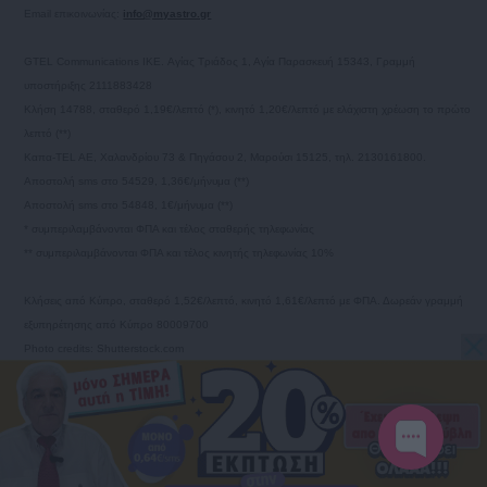
Email επικοινωνίας:
info@myastro.gr
GTEL Communications IKE. Αγίας Τριάδος 1, Αγία Παρασκευή 15343, Γραμμή
υποστήριξης 2111883428
Κλήση 14788, σταθερό 1,19€/λεπτό (*), κινητό 1,20€/λεπτό με ελάχιστη χρέωση το πρώτο
λεπτό (**)
Καπα-TEL AE, Χαλανδρίου 73 & Πηγάσου 2, Μαρούσι 15125, τηλ. 2130161800.
Αποστολή sms στο 54529, 1,36€/μήνυμα (**)
Αποστολή sms στο 54848, 1€/μήνυμα (**)
* συμπεριλαμβάνονται ΦΠΑ και τέλος σταθερής τηλεφωνίας
** συμπεριλαμβάνονται ΦΠΑ και τέλος κινητής τηλεφωνίας 10%
Κλήσεις από Κύπρο, σταθερό 1,52€/λεπτό, κινητό 1,61€/λεπτό με ΦΠΑ. Δωρεάν γραμμή
εξυπηρέτησης από Κύπρο 80009700
Photo credits: Shutterstock.com