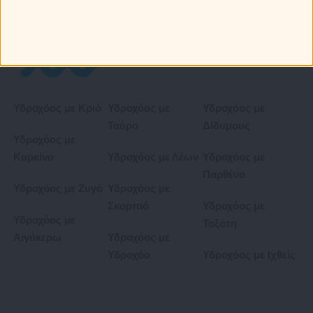
Υδροχόος με Κριό
Υδροχόος με
Υδροχόος με
Ταύρο
Δίδυμους
Υδροχόος με
Καρκίνο
Υδροχόος με Λέων
Υδροχόος με
Παρθένο
Υδροχόος με Ζυγό
Υδροχόος με
Σκορπιό
Υδροχόος με
Υδροχόος με
Τοξότη
Αιγόκερω
Υδροχόος με
Υδροχόο
Υδροχόος με Ιχθείς