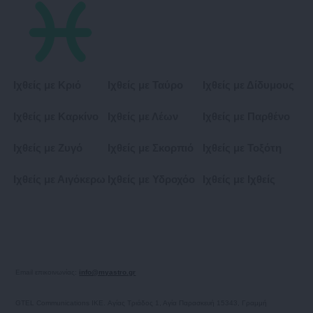
Ιχθείς με Κριό
Ιχθείς με Ταύρο
Ιχθείς με Δίδυμους
Ιχθείς με Καρκίνο
Ιχθείς με Λέων
Ιχθείς με Παρθένο
Ιχθείς με Ζυγό
Ιχθείς με Σκορπιό
Ιχθείς με Τοξότη
Ιχθείς με Αιγόκερω
Ιχθείς με Υδροχόο
Ιχθείς με Ιχθείς
Email επικοινωνίας:
info@myastro.gr
GTEL Communications IKE. Αγίας Τριάδος 1, Αγία Παρασκευή 15343, Γραμμή