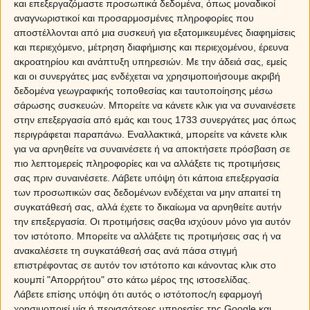
και επεξεργαζόμαστε προσωπικά δεδομένα, όπως μοναδικοί
αναγνωριστικοί και προσαρμοσμένες πληροφορίες που
αποστέλλονται από μια συσκευή για εξατομικευμένες διαφημίσεις
και περιεχόμενο, μέτρηση διαφήμισης και περιεχομένου, έρευνα
ακροατηρίου και ανάπτυξη υπηρεσιών.
Με την άδειά σας, εμείς
και οι συνεργάτες μας ενδέχεται να χρησιμοποιήσουμε ακριβή
δεδομένα γεωγραφικής τοποθεσίας και ταυτοποίησης μέσω
σάρωσης συσκευών. Μπορείτε να κάνετε κλικ για να συναινέσετε
στην επεξεργασία από εμάς και τους 1733 συνεργάτες μας όπως
περιγράφεται παραπάνω. Εναλλακτικά, μπορείτε να κάνετε κλικ
για να αρνηθείτε να συναινέσετε ή να αποκτήσετε πρόσβαση σε
πιο λεπτομερείς πληροφορίες και να αλλάξετε τις προτιμήσεις
Η ευελιξία; Δεν τον χαρακτηρίζει σε καμία περίπτωση. Οι ιδέες του, εντελώς
σας πριν συναινέσετε.
Λάβετε υπόψη ότι κάποια επεξεργασία
ριζωμένες, είναι ξεροκέφαλος και τις περισσότερες φορές πρέπει να περνάει
των προσωπικών σας δεδομένων ενδέχεται να μην απαιτεί τη
το δικό του! Έχεις ανάγκη να σε αφήνει ελεύθερο; Ξέχασέ το! Ο Λέων σε θέλει
συγκατάθεσή σας, αλλά έχετε το δικαίωμα να αρνηθείτε αυτήν
δεμένο με αλυσίδες, βέβαια σε έναν μοναδικό έρωτα αλλά πάντα θεατρικός
την επεξεργασία. Οι προτιμήσεις σαςθα ισχύουν μόνο για αυτόν
γιατί έχει μία μεγάλη καρδιά και έμφυτο θεατρικό ταλέντο!
τον ιστότοπο. Μπορείτε να αλλάξετε τις προτιμήσεις σας ή να
ανακαλέσετε τη συγκατάθεσή σας ανά πάσα στιγμή
Μπορεί στην αρχή να σε τραβάει το πάθος του για ό τι λάμπει και για το
επιστρέφοντας σε αυτόν τον ιστότοπο και κάνοντας κλικ στο
κομψό! Του αρέσει να βγαίνει και να έχει ότι πιο ψαγμένο υπάρχει και όταν
κουμπί "Απορρήτου" στο κάτω μέρος της ιστοσελίδας.
μιλάμε για φλερτ; μεγάλη μαεστρία! Όμως μπορεί να σε ακολουθήσει μόνο
Λάβετε επίσης υπόψη ότι αυτός ο ιστότοπος/η εφαρμογή
μέχρι ενός σημείου. Λίγη σταθερότητα που μπορεί να σου προσφέρει
χρησιμοποιεί μία ή περισσότερες υπηρεσίες της Google και