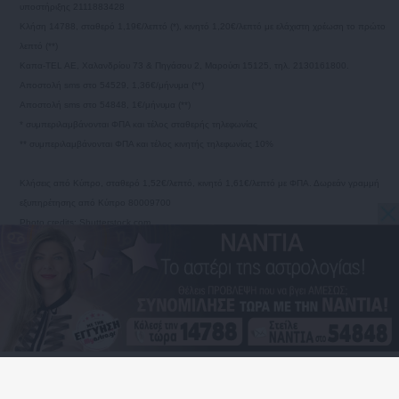
υποστήριξης 2111883428
Κλήση 14788, σταθερό 1,19€/λεπτό (*), κινητό 1,20€/λεπτό με ελάχιστη χρέωση το πρώτο
λεπτό (**)
Καπα-TEL AE, Χαλανδρίου 73 & Πηγάσου 2, Μαρούσι 15125, τηλ. 2130161800.
Αποστολή sms στο 54529, 1,36€/μήνυμα (**)
Αποστολή sms στο 54848, 1€/μήνυμα (**)
* συμπεριλαμβάνονται ΦΠΑ και τέλος σταθερής τηλεφωνίας
** συμπεριλαμβάνονται ΦΠΑ και τέλος κινητής τηλεφωνίας 10%
Κλήσεις από Κύπρο, σταθερό 1,52€/λεπτό, κινητό 1,61€/λεπτό με ΦΠΑ. Δωρεάν γραμμή
εξυπηρέτησης από Κύπρο 80009700
Photo credits: Shutterstock.com