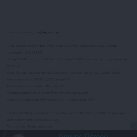
Email επικοινωνίας:
info@myastro.gr
GTEL Communications IKE. Αγίας Τριάδος 1, Αγία Παρασκευή 15343, Γραμμή
υποστήριξης 2111883428
Κλήση 14788, σταθερό 1,19€/λεπτό (*), κινητό 1,20€/λεπτό με ελάχιστη χρέωση το πρώτο
λεπτό (**)
Καπα-TEL AE, Χαλανδρίου 73 & Πηγάσου 2, Μαρούσι 15125, τηλ. 2130161800.
Αποστολή sms στο 54529, 1,36€/μήνυμα (**)
Αποστολή sms στο 54848, 1€/μήνυμα (**)
* συμπεριλαμβάνονται ΦΠΑ και τέλος σταθερής τηλεφωνίας
** συμπεριλαμβάνονται ΦΠΑ και τέλος κινητής τηλεφωνίας 10%
Κλήσεις από Κύπρο, σταθερό 1,52€/λεπτό, κινητό 1,61€/λεπτό με ΦΠΑ. Δωρεάν γραμμή
εξυπηρέτησης από Κύπρο 80009700
Photo credits: Shutterstock.com