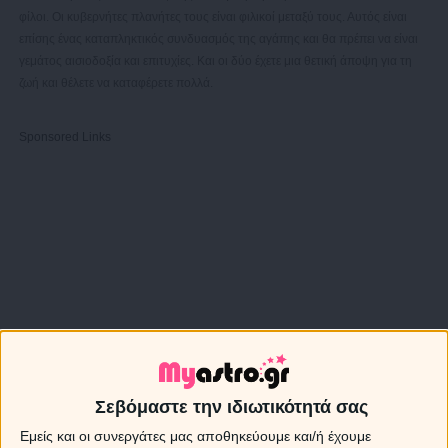
φίλοι. Οι κυβερνήτες πλανήτες τους είναι φιλικοί μεταξύ τους. Αυτός είναι
επίσης ένας καταπληκτικός συνδυασμός της αγάπης και θα πρέπει να είναι
γεμάτος αισιοδοξία και επιτυχίες. Και οι δύο έχετε μια θετική άποψη για τη
ζωή και θέλετε να καταφέρετε πολλά.
Sponsored Links
Σεβόμαστε την ιδιωτικότητά σας
Εμείς και οι συνεργάτες μας αποθηκεύουμε και/ή έχουμε