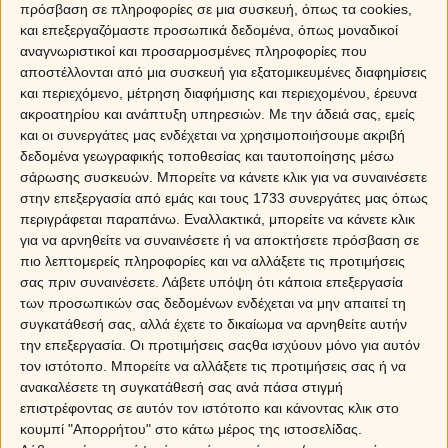
πρόσβαση σε πληροφορίες σε μια συσκευή, όπως τα cookies,
και επεξεργαζόμαστε προσωπικά δεδομένα, όπως μοναδικοί
αναγνωριστικοί και προσαρμοσμένες πληροφορίες που
αποστέλλονται από μια συσκευή για εξατομικευμένες διαφημίσεις
και περιεχόμενο, μέτρηση διαφήμισης και περιεχομένου, έρευνα
ακροατηρίου και ανάπτυξη υπηρεσιών.
Με την άδειά σας, εμείς
και οι συνεργάτες μας ενδέχεται να χρησιμοποιήσουμε ακριβή
δεδομένα γεωγραφικής τοποθεσίας και ταυτοποίησης μέσω
σάρωσης συσκευών. Μπορείτε να κάνετε κλικ για να συναινέσετε
στην επεξεργασία από εμάς και τους 1733 συνεργάτες μας όπως
περιγράφεται παραπάνω. Εναλλακτικά, μπορείτε να κάνετε κλικ
για να αρνηθείτε να συναινέσετε ή να αποκτήσετε πρόσβαση σε
πιο λεπτομερείς πληροφορίες και να αλλάξετε τις προτιμήσεις
σας πριν συναινέσετε.
Λάβετε υπόψη ότι κάποια επεξεργασία
των προσωπικών σας δεδομένων ενδέχεται να μην απαιτεί τη
Ο Τοξότης είναι εξωστρεφής, ακόμα και τολμηρός και αρχικά αυτό θα σου
συγκατάθεσή σας, αλλά έχετε το δικαίωμα να αρνηθείτε αυτήν
δημιουργήσει μία ανησυχία. Και είναι απόλυτα λογικό. Από την άλλη πλευρά,
την επεξεργασία. Οι προτιμήσεις σαςθα ισχύουν μόνο για αυτόν
ο Τοξότης θα πρέπει να σκέφτεται ότι είσαι μερικές φορές πολύ
τον ιστότοπο. Μπορείτε να αλλάξετε τις προτιμήσεις σας ή να
σοβαρός. Αυτό μπορεί να λειτουργήσει καλά, γιατί ο Τοξότης έχει μια πιο
ανακαλέσετε τη συγκατάθεσή σας ανά πάσα στιγμή
προσεκτική πλευρά, παρόλο που φαίνεται πιο ζωηρός και ασταθής. Όταν
επιστρέφοντας σε αυτόν τον ιστότοπο και κάνοντας κλικ στο
είστε μαζί, εσείς οι δύο βγάζετε κάτι το δραματικό, μια ενέργεια που όλοι
κουμπί "Απορρήτου" στο κάτω μέρος της ιστοσελίδας.