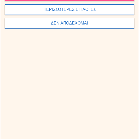
Καρκίνος με Ιχθείς
ΠΕΡΙΣΣΟΤΕΡΕΣ ΕΠΙΛΟΓΕΣ
ΔΕΝ ΑΠΟΔΕΧΟΜΑΙ
Λέων με Κριό
Λέων με Ταύρο
Λέων με Δίδυμους
Λέων με Καρκίνο
Λέων με Λέων
Λέων με Παρθένο
Λέων με Ζυγό
Λέων με Σκορπιό
Λέων με Τοξότη
Λέων με Αιγόκερω
Λέων με Υδροχόο
Λέων με Ιχθείς