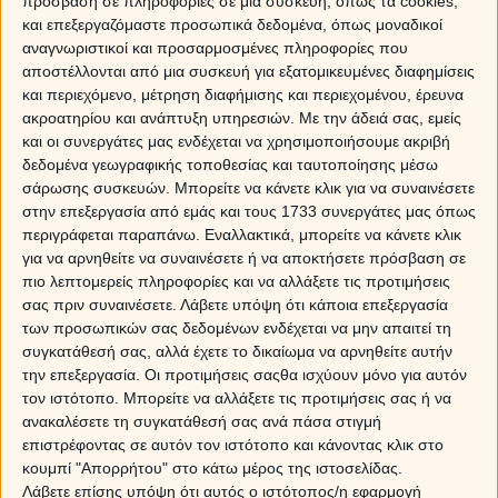
πρόσβαση σε πληροφορίες σε μια συσκευή, όπως τα cookies,
και επεξεργαζόμαστε προσωπικά δεδομένα, όπως μοναδικοί
αναγνωριστικοί και προσαρμοσμένες πληροφορίες που
αποστέλλονται από μια συσκευή για εξατομικευμένες διαφημίσεις
και περιεχόμενο, μέτρηση διαφήμισης και περιεχομένου, έρευνα
ακροατηρίου και ανάπτυξη υπηρεσιών.
Με την άδειά σας, εμείς
και οι συνεργάτες μας ενδέχεται να χρησιμοποιήσουμε ακριβή
δεδομένα γεωγραφικής τοποθεσίας και ταυτοποίησης μέσω
σάρωσης συσκευών. Μπορείτε να κάνετε κλικ για να συναινέσετε
στην επεξεργασία από εμάς και τους 1733 συνεργάτες μας όπως
περιγράφεται παραπάνω. Εναλλακτικά, μπορείτε να κάνετε κλικ
για να αρνηθείτε να συναινέσετε ή να αποκτήσετε πρόσβαση σε
πιο λεπτομερείς πληροφορίες και να αλλάξετε τις προτιμήσεις
σας πριν συναινέσετε.
Λάβετε υπόψη ότι κάποια επεξεργασία
των προσωπικών σας δεδομένων ενδέχεται να μην απαιτεί τη
Δύσκολο να το πιστέψουμε όμως έτσι είναι! Ο Τοξότης θέλει να μαζέψει τα
συγκατάθεσή σας, αλλά έχετε το δικαίωμα να αρνηθείτε αυτήν
πάντα και ο Λέων να τα σπαταλάει. Ο Τοξότης πάντα εκφράζει αυτό που
την επεξεργασία. Οι προτιμήσεις σαςθα ισχύουν μόνο για αυτόν
είναι, ο Λέων πάντα ότι ψάχνει, το ψάχνει για τον εαυτό του. Όχι μόνο μπορεί
τον ιστότοπο. Μπορείτε να αλλάξετε τις προτιμήσεις σας ή να
να σε χειρίζεται, αλλά ευδοκιμεί μαζί σου. Υπάρχει μια καρμική σχέση
ανακαλέσετε τη συγκατάθεσή σας ανά πάσα στιγμή
ανάμεσά σας. Και οι δύο θα νιώσετε σαν να γνωρίζεστε μεταξύ σας πολύ
επιστρέφοντας σε αυτόν τον ιστότοπο και κάνοντας κλικ στο
καλά, ακόμα και αν έχετε μόλις συναντηθεί.
κουμπί "Απορρήτου" στο κάτω μέρος της ιστοσελίδας.
Θα πάρεις τον Λέοντα από το χέρι και θα τον κάνεις να ταξιδέψει, να
Λάβετε επίσης υπόψη ότι αυτός ο ιστότοπος/η εφαρμογή