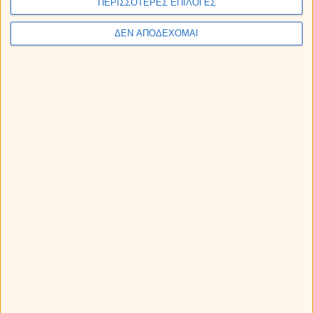
ΠΕΡΙΣΣΟΤΕΡΕΣ ΕΠΙΛΟΓΕΣ
ΔΕΝ ΑΠΟΔΕΧΟΜΑΙ
Λέων με Κριό
Λέων με Ταύρο
Λέων με Δίδυμους
Λέων με Καρκίνο
Λέων με Λέων
Λέων με Παρθένο
Λέων με Ζυγό
Λέων με Σκορπιό
Λέων με Τοξότη
Λέων με Αιγόκερω
Λέων με Υδροχόο
Λέων με Ιχθείς