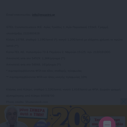
Email επικοινωνίας:
info@myastro.gr
GTEL Communications IKE. Αγίας Τριάδος 1, Αγία Παρασκευή 15343, Γραμμή
υποστήριξης 2111883428
Κλήση 14788, σταθερό 1,19€/λεπτό (*), κινητό 1,20€/λεπτό με ελάχιστη χρέωση το πρώτο
λεπτό (**)
Καπα-TEL AE, Χαλανδρίου 73 & Πηγάσου 2, Μαρούσι 15125, τηλ. 2130161800.
Αποστολή sms στο 54529, 1,36€/μήνυμα (**)
Αποστολή sms στο 54848, 1€/μήνυμα (**)
* συμπεριλαμβάνονται ΦΠΑ και τέλος σταθερής τηλεφωνίας
** συμπεριλαμβάνονται ΦΠΑ και τέλος κινητής τηλεφωνίας 10%
Κλήσεις από Κύπρο, σταθερό 1,52€/λεπτό, κινητό 1,61€/λεπτό με ΦΠΑ. Δωρεάν γραμμή
εξυπηρέτησης από Κύπρο 80009700
Photo credits: Shutterstock.com